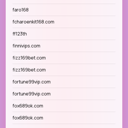
faro168
fcharoenkit168.com
ff123th
finnivips.com
fizz169bet.com
fizz169bet.com
fortune99vip.com
fortune99vip.com
fox689ok.com
fox689ok.com