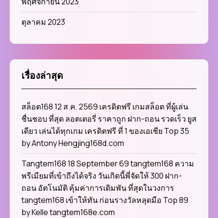
พฤศจิกายน 2023
ตุลาคม 2023
เรื่องล่าสุด
สล็อต168 12 ส.ค. 2569 เครดิตฟรี เกมสล็อต ที่ผู้เล่น
ชื่นชอบ ที่สุด ลอตเตอรี่ ราคาถูก ฝาก-ถอน รวดเร็ว ยูส
เดียว เล่นได้ทุกเกม เครดิตฟรี ที่ 1 ของเอเชีย Top 35
by Antony Hengjing168d.com
Tangtem168 18 September 69 tangtem168 ความ
พรีเมียมที่เข้าถึงได้จริง วันเกิดนี้พี่จัดให้ 300 ฝาก-
ถอน อัตโนมัติ คุ้มค่าการเดิมพัน ที่สุดในวงการ
tangtem168 เข้าให้ทัน ก่อนรางวัลหลุดมือ Top 89
by Kelle tangtem168e.com