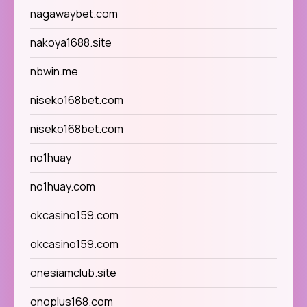
nagawaybet.com
nakoya1688.site
nbwin.me
niseko168bet.com
niseko168bet.com
no1huay
no1huay.com
okcasino159.com
okcasino159.com
onesiamclub.site
onoplus168.com