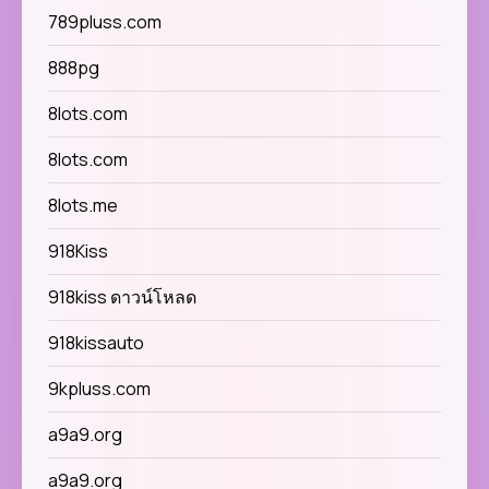
789pluss.com
888pg
8lots.com
8lots.com
8lots.me
918Kiss
918kiss ดาวน์โหลด
918kissauto
9kpluss.com
a9a9.org
a9a9.org