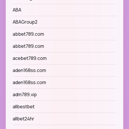
ABA
ABAGroup2
abbet789.com
abbet789.com
acebet789.com
aden168ss.com
aden168ss.com
adm789.vip
allbestbet
allbet24hr