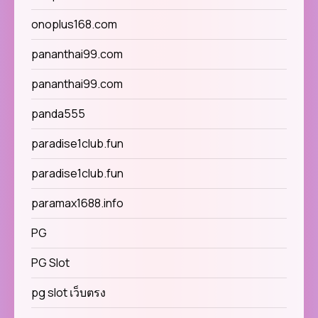
onoplus168.com
pananthai99.com
pananthai99.com
panda555
paradise1club.fun
paradise1club.fun
paramax1688.info
PG
PG Slot
pg slot เว็บตรง