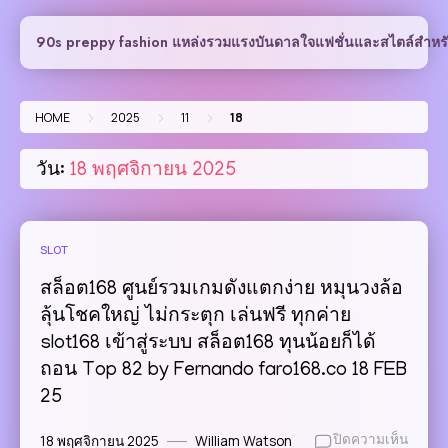
Skip
to
90s preppy fashion แหล่งรวมแรงบันดาลใจแฟชั่นและสไตล์สำหรั
content
>
>
>
HOME
2025
11
18
วัน:
18 พฤศจิกายน 2025
SLOT
สล็อต168 ศูนย์รวมเกมดังแตกง่าย หมุนวงล้อ
ลุ้นโชคใหญ่ ไม่กระตุก เล่นฟรี ทุกค่าย
slot168 เข้าสู่ระบบ สล็อต168 ทุนน้อยก็ได้
ถอน Top 82 by Fernando faro168.co 18 FEB
25
18 พฤศจิกายน 2025
William Watson
บน
ปิดความเห็น