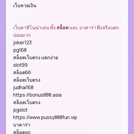
เว็บหวยเงิน
เว็บคาสิโนน่าเล่น ทั้ง
สล็อต
และ
บาคาร่า
ตึงจริงแตก
บ่อยมาก
joker123
pg168
สล็อตเว็บตรง แตกง่าย
slot99
สล็อต66
สล็อตเว็บตรง
judhai168
https://bonus888.asia
สล็อตเว็บตรง
pgslot
https://www.pussy888fun.vip
บาคาร่า
สล็อตxo