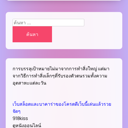
สู่
ฟรี
ระบบ
Top
สล็อต
64
ทุน
ค้นหา
by
น้อย
Manie
สำหรับ:
ก็ได้
เว็บ
ถอน
แจก
Top
หนัก
82
รวม
by
สล็อต
Ferna
ทุก
การบรรลุเป้าหมายไม่มาจากการทำสิ่งใหญ่ แต่มา
faro1
ค่าย
18
จากวิธีการทำสิ่งเล็กๆที่รับรองตัวตนรวมทั้งความ
แตก
FEB
หนัก
อุตสาหะแต่ละวัน
25
จ่าย
จริง
เล่น
เว็บสล็อตและบาคาร่าของโครตดีเว็บนี้เล่นแล้วรวย
ได้
จัดๆ
ไม่
จำกัด
918kiss
23
ดูหนังออนไลน์