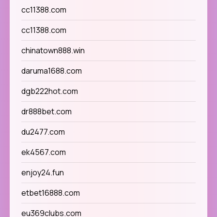
cc11388.com
cc11388.com
chinatown888.win
daruma1688.com
dgb222hot.com
dr888bet.com
du2477.com
ek4567.com
enjoy24.fun
etbet16888.com
eu369clubs.com