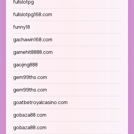
fullslotpg
fullslotpg168.com
funny18
gachawin168.com
gamehit8888.com
gaojing888
gem99ths.com
gem99ths.com
goatbetroyalcasino.com
gobaza88.com
gobaza88.com