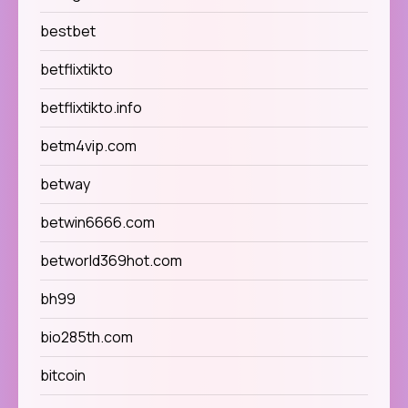
bestbet
betflixtikto
betflixtikto.info
betm4vip.com
betway
betwin6666.com
betworld369hot.com
bh99
bio285th.com
bitcoin