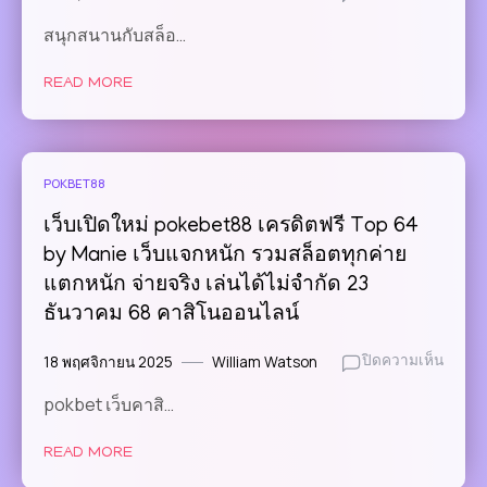
สล็อต
สนุกสนานกับสล็อ…
ศูนย์
รวม
READ MORE
เกม
ดัง
แตก
ง่าย
หมุน
POKBET88
วง
ล้อ
เว็บเปิดใหม่ pokebet88 เครดิตฟรี Top 64
ลุ้น
by Manie เว็บแจกหนัก รวมสล็อตทุกค่าย
โชค
แตกหนัก จ่ายจริง เล่นได้ไม่จำกัด 23
ใหญ่
ไม่
ธันวาคม 68 คาสิโนออนไลน์
กระตุก
เล่น
18 พฤศจิกายน 2025
William Watson
บน
ปิดความเห็น
ฟรี
เว็บ
pokbet เว็บคาสิ…
ทุก
เปิด
ค่าย
ใหม่
slot16
READ MORE
pokeb
เข้า
เครดิต