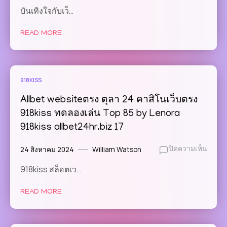
สล็อต
บันเทิงใจกับเว็…
ไม่มี
ทดลอง
ขั้น
เล่น
ต่ำ
READ MORE
สล็อต
15
ฟรี
เมษาย
Top
2025
74
คา
by
918KISS
สิ
Brook
โน
918ki
Allbet websiteตรง ตุลา 24 คาสิโนเว็บตรง
ออนไล
918kis
918kiss ทดลองเล่น Top 85 by Lenora
Andro
918kiss allbet24hr.biz 17
slot9
โจทย์
24 สิงหาคม 2024
William Watson
บน
ปิดความเห็น
ทุก
Allbet
ความ
918kiss สล็อตเว…
websi
ต้องกา
ตุลา
918kis
READ MORE
24
สาน
คา
ฝัน
สิ
การ
โน
เป็น