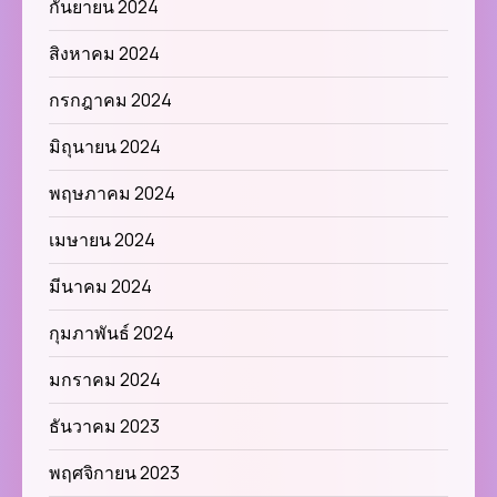
กันยายน 2024
สิงหาคม 2024
กรกฎาคม 2024
มิถุนายน 2024
พฤษภาคม 2024
เมษายน 2024
มีนาคม 2024
กุมภาพันธ์ 2024
มกราคม 2024
ธันวาคม 2023
พฤศจิกายน 2023