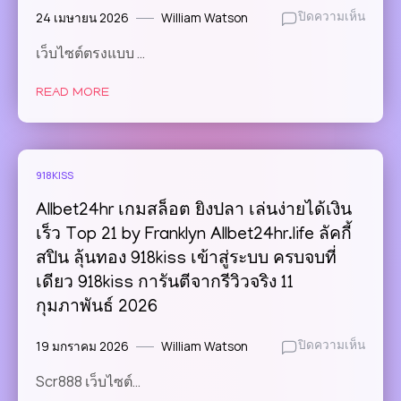
24 เมษายน 2026
William Watson
บน
ปิดความเห็น
สล็อต9
เว็บไซต์ตรงแบบ …
918Ki
2
READ MORE
พฤษภ
2569
สล็อต9
ลิขสิทธิ
แท้
918KISS
คุณภา
เหนือ
Allbet24hr เกมสล็อต ยิงปลา เล่นง่ายได้เงิน
ชั้น
เร็ว Top 21 by Franklyn Allbet24hr.life ลัคกี้
แตก
สปิน ลุ้นทอง 918kiss เข้าสู่ระบบ ครบจบที่
ง่าย
เกิน
เดียว 918kiss การันตีจากรีวิวจริง 11
ใคร
กุมภาพันธ์ 2026
ทุก
การ
19 มกราคม 2026
William Watson
บน
ปิดความเห็น
เดิม
Allbet
พัน
Scr888 เว็บไซต์…
เกม
ไม่