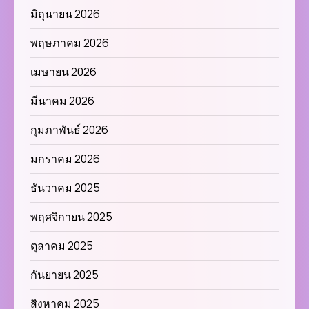
มิถุนายน 2026
พฤษภาคม 2026
เมษายน 2026
มีนาคม 2026
กุมภาพันธ์ 2026
มกราคม 2026
ธันวาคม 2025
พฤศจิกายน 2025
ตุลาคม 2025
กันยายน 2025
สิงหาคม 2025