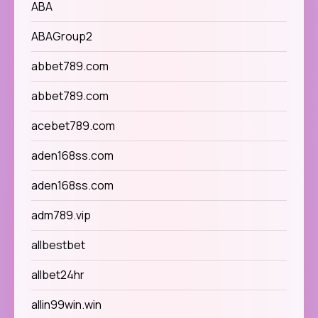
ABA
ABAGroup2
abbet789.com
abbet789.com
acebet789.com
aden168ss.com
aden168ss.com
adm789.vip
allbestbet
allbet24hr
allin99win.win