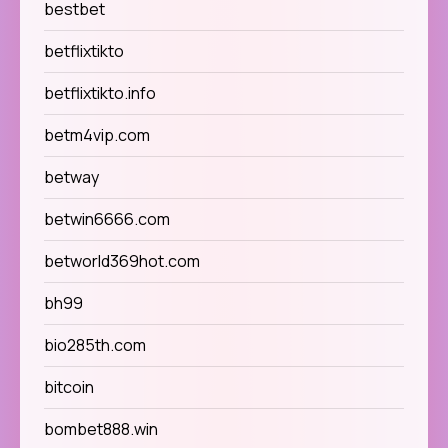
bestbet
betflixtikto
betflixtikto.info
betm4vip.com
betway
betwin6666.com
betworld369hot.com
bh99
bio285th.com
bitcoin
bombet888.win