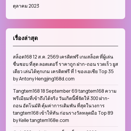
ตุลาคม 2023
เรื่องล่าสุด
สล็อต168 12 ส.ค. 2569 เครดิตฟรี เกมสล็อต ที่ผู้เล่น
ชื่นชอบ ที่สุด ลอตเตอรี่ ราคาถูก ฝาก-ถอน รวดเร็ว ยูส
เดียว เล่นได้ทุกเกม เครดิตฟรี ที่ 1 ของเอเชีย Top 35
by Antony Hengjing168d.com
Tangtem168 18 September 69 tangtem168 ความ
พรีเมียมที่เข้าถึงได้จริง วันเกิดนี้พี่จัดให้ 300 ฝาก-
ถอน อัตโนมัติ คุ้มค่าการเดิมพัน ที่สุดในวงการ
tangtem168 เข้าให้ทัน ก่อนรางวัลหลุดมือ Top 89
by Kelle tangtem168e.com