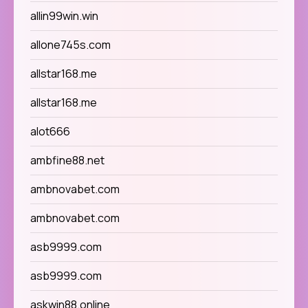
allin99win.win
allone745s.com
allstar168.me
allstar168.me
alot666
ambfine88.net
ambnovabet.com
ambnovabet.com
asb9999.com
asb9999.com
askwin88.online