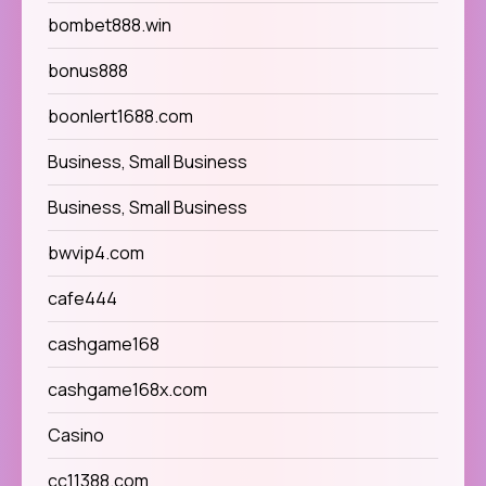
bombet888.win
bonus888
boonlert1688.com
Business, Small Business
Business, Small Business
bwvip4.com
cafe444
cashgame168
cashgame168x.com
Casino
cc11388.com