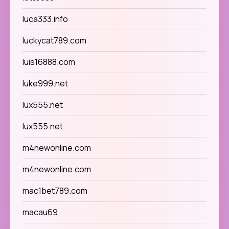
luca333.info
luckycat789.com
luis16888.com
luke999.net
lux555.net
lux555.net
m4newonline.com
m4newonline.com
mac1bet789.com
macau69