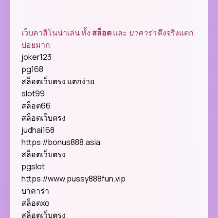
เว็บคาสิโนน่าเล่น ทั้ง
สล็อต
และ
บาคาร่า
ตึงจริงแตก
บ่อยมาก
joker123
pg168
สล็อตเว็บตรง แตกง่าย
slot99
สล็อต66
สล็อตเว็บตรง
judhai168
https://bonus888.asia
สล็อตเว็บตรง
pgslot
https://www.pussy888fun.vip
บาคาร่า
สล็อตxo
สล็อตเว็บตรง