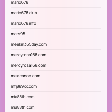
mario678
mario678.club
mario678.info
mars95
meekin365day.com
mercyrosa168.com
mercyrosa168.com
mexicanoo.com
mfj889xx.com
mia88th.com
mia88th.com