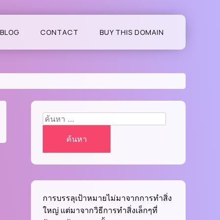
BLOG
CONTACT
BUY THIS DOMAIN
ค้นหา
สำหรับ:
การบรรลุเป้าหมายไม่มาจากการทำสิ่ง
ใหญ่ แต่มาจากวิธีการทำสิ่งเล็กๆที่