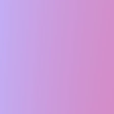
ใ
ปร
T
9
b
Al