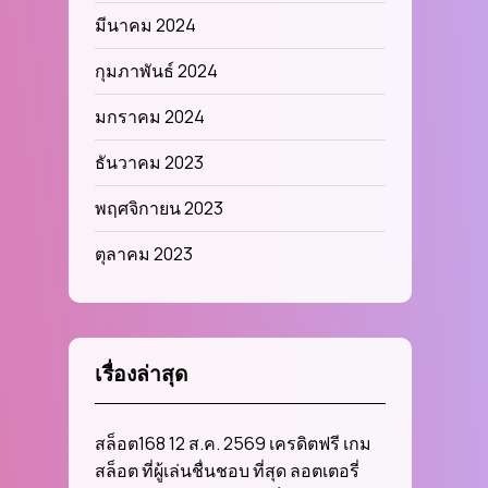
มีนาคม 2024
กุมภาพันธ์ 2024
มกราคม 2024
ธันวาคม 2023
พฤศจิกายน 2023
ตุลาคม 2023
เรื่องล่าสุด
สล็อต168 12 ส.ค. 2569 เครดิตฟรี เกม
สล็อต ที่ผู้เล่นชื่นชอบ ที่สุด ลอตเตอรี่