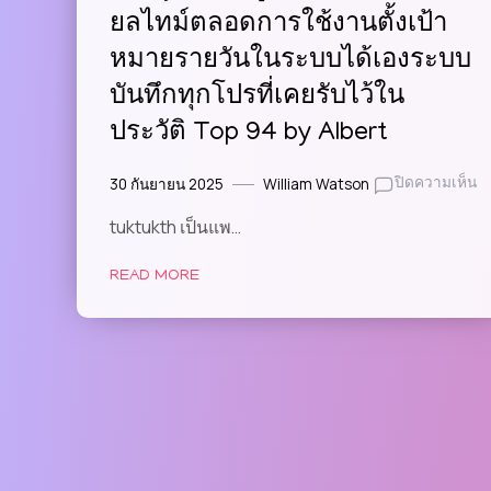
ยลไทม์ตลอดการใช้งานตั้งเป้า
หมายรายวันในระบบได้เองระบบ
บันทึกทุกโปรที่เคยรับไว้ใน
ประวัติ Top 94 by Albert
30 กันยายน 2025
William Watson
บ
ปิดความเห็น
n
tuktukth เป็นแพ…
สม
2
READ MORE
พ
n
ดู
ย
เล
ได
แ
เรี
ย
ไท