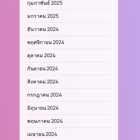
กุมภาพันธ์ 2025
มกราคม 2025
ธันวาคม 2024
พฤศจิกายน 2024
ตุลาคม 2024
กันยายน 2024
สิงหาคม 2024
กรกฎาคม 2024
มิถุนายน 2024
พฤษภาคม 2024
เมษายน 2024