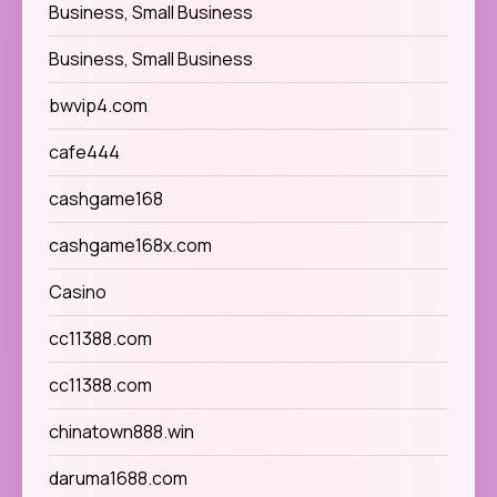
Business, Small Business
Business, Small Business
bwvip4.com
cafe444
cashgame168
cashgame168x.com
Casino
cc11388.com
cc11388.com
chinatown888.win
daruma1688.com