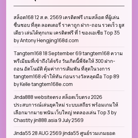
สล็อต168 12 ส.ค. 2569 เครดิตฟรี เกมสล็อต ที่ผู้เล่น
ชื่นชอบ ที่สุด ลอตเตอรี่ ราคาถูก ฝาก-ถอน รวดเร็ว ยูส
เดียว เล่นได้ทุกเกม เครดิตฟรี ที่ 1 ของเอเชีย Top 35
by Antony Hengjing168d.com
Tangtem168 18 September 69 tangtem168 ความ
พรีเมียมที่เข้าถึงได้จริง วันเกิดนี้พี่จัดให้ 300 ฝาก-
ถอน อัตโนมัติ คุ้มค่าการเดิมพัน ที่สุดในวงการ
tangtem168 เข้าให้ทัน ก่อนรางวัลหลุดมือ Top 89
by Kelle tangtem168e.com
Jinda888 websiteตรง สล็อตเว็บตรง 2026
ประสบการณ์เล่นยุคใหม่ ระบบเสถียร พร้อมเกมให้
เลือกมากมาย พนัน เว็บใหญ่ ทดลองเล่น Top 3 by
Chastity jin888.asia 9 July 2569
Jinda55 28 AUG 2569 jinda55 ศูนย์รวมเกมยอด