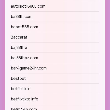
autoslot16888.com
ba88th.com
babet555.com
Baccarat
baj88thb
baj88thbz.com
bar4game24hr.com
bestbet
betflixtikto
betflixtikto.info
betm4vip.com