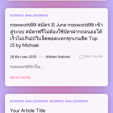
เว็บ
by
สล็อต
Emile
สุด
BUSINESS, SMALL BUSINESS
ยอด
เว็บ
maxworld99 สมัคร 31 June maxworld99 เข้า
เดิม
สู่ระบบ สมัครฟรีไม่ต้องใช้บัตรฝากถอนออโต้
พัน
เร็วไม่เกิน10วิแจ็คพอตแตกทุกเกมฮิต Top
อัตรา
การ
15 by Michael
จ่าย
สูง
28 ธันวาคม 2025
William Watson
บน
ปิดความเห็น
ที่สุด
maxwo
maxworld99 เป็น…
ฝาก
สมัคร
ทั้ง
31
วัน
READ MORE
June
รับ
maxwo
100%
เข้า
ฝาก
สู่
ถอน
ระบบ
BUSINESS, SMALL BUSINESS
BUSINESS, SMALL BUSINESS
เร็ว
สมัคร
ทันใจP
ฟรี
Your Article Title