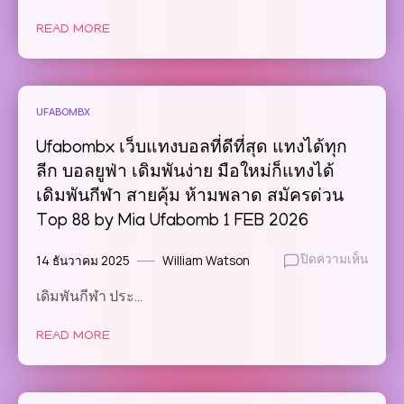
Top
ฮิต
lion12
87
แตก
READ MORE
ทดลอง
by
แจก
เล่น
Valeri
ไม่
Top
อั้น
27
20
by
UFABOMBX
พฤศจิ
Domen
า
webแ
Ufabombx เว็บแทงบอลที่ดีที่สุด แทงได้ทุก
2025
ง่าย
ลีก บอลยูฟ่า เดิมพันง่าย มือใหม่ก็แทงได้
คา
เว็บ
เดิมพันกีฬา สายคุ้ม ห้ามพลาด สมัครด่วน
สิ
สล็อต
โน
ที่
Top 88 by Mia Ufabomb 1 FEB 2026
ออนไล
คน
เล่น
14 ธันวาคม 2025
William Watson
บน
ปิดความเห็น
เยอะ
Ufab
เดิมพันกีฬา ประ…
ที่สุด
เว็บ
ตอน
แทง
นี้
READ MORE
บอล
ไม่
ที่
ลอง
ดี
คือ
ที่สุด