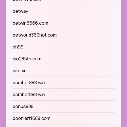
betway
betwin6666.com
betworld369hot.com
bh99
bio285th.com
bitcoin
bombet888.win
bombet888.win
bonus888
boonlert1688.com