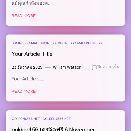
แม้คุณกำลังมองห…
เครดิต
ก็ได้
ฟรี
แตก
READ MORE
18
หนัก
Octob
ทุก
royal
เกม
ไม่
Top
ต้อง
61
BUSINESS, SMALL BUSINESS
BUSINESS, SMALL BUSINESS
แอด
by
ไลน์
Juana
Your Article Title
ทำ
รายกา
23 ธันวาคม 2025
William Watson
บน
ปิดความเห็น
ไว
Your
โบนัส
Your Article st…
Article
แตก
Title
เยอะ
READ MORE
Top
52
by
Alison
GOLDEN4566.NET
GOLDEN4566.NET
golden456 เครดิตฟรี 6 November