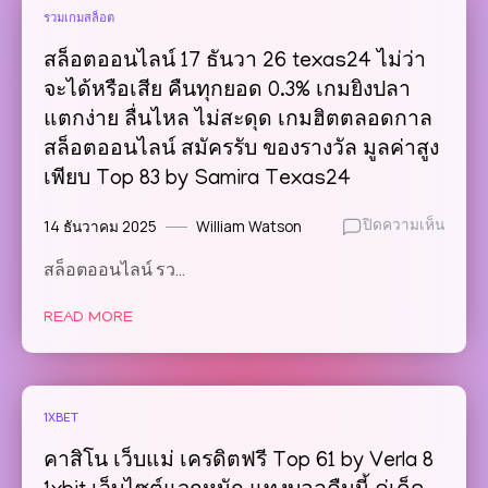
พลาด
แทง
รวมเกมสล็อต
22
ได้
ธ.ค.
ทุก
สล็อตออนไลน์ 17 ธันวา 26 texas24 ไม่ว่า
68
ลีก
จะได้หรือเสีย คืนทุกยอด 0.3% เกมยิงปลา
casin
บอล
แตกง่าย ลื่นไหล ไม่สะดุด เกมฮิตตลอดกาล
ยู
ฟ่า
สล็อตออนไลน์ สมัครรับ ของรางวัล มูลค่าสูง
เดิม
เพียบ Top 83 by Samira Texas24
พัน
ง่าย
14 ธันวาคม 2025
William Watson
บน
ปิดความเห็น
มือ
สล็อต
ใหม่
สล็อตออนไลน์ รว…
ออนไล
ก็
17
แทง
READ MORE
ธันวา
ได้
26
เดิม
texas
พัน
ไม่
กีฬา
ว่า
1XBET
สาย
จะ
คุ้ม
ได้
คาสิโน เว็บแม่ เครดิตฟรี Top 61 by Verla 8
ห้าม
หรือ