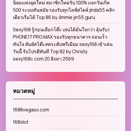
นิยมแห่งยุคใหม่ สมาชิกใหม่รับ 100% แจกวันเกิด
500 ระบบทันสมัย รองรับทุกไลฟ์สไตล์ jinda55 คลิก
เดียวเริ่มได้ Top 86 by Jimmie jin55.guru
Sexy168 รู้ก่อนเลือกโต๊ะ เล่นได้มั่นใจกว่า ลุ้นรับ I
PHONE17 PRO MAX รองรับทุกธนาคาร ถอนเร็ว
ทันใจ สัมผัสโต๊ะสดระดับพรีเมียม sexy168 เข้าเล่น
วันนี้ รับโปรดีทันที Top 82 by Christy
sexy168c.com 20 สิงหา 2569
หมวดหมู่
1688vegasx.com
168slot