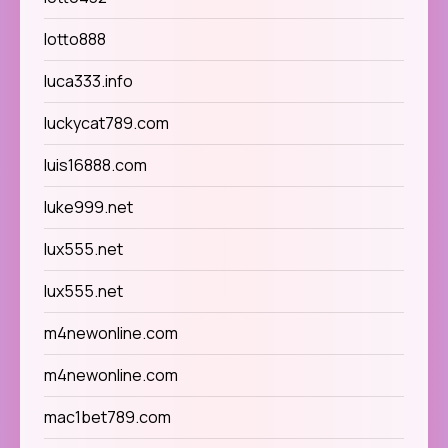
lotto888
luca333.info
luckycat789.com
luis16888.com
luke999.net
lux555.net
lux555.net
m4newonline.com
m4newonline.com
mac1bet789.com