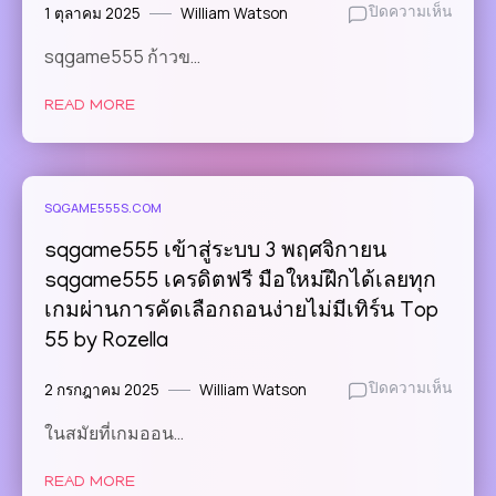
1 ตุลาคม 2025
William Watson
บน
ปิดความเห็น
sqga
sqgame555 ก้าวข…
25
กรกฎ
READ MORE
sqga
แจ็ค
พอ
ตอ
อก
SQGAME555S.COM
จริง
ทุก
sqgame555 เข้าสู่ระบบ 3 พฤศจิกายน
ตา
sqgame555 เครดิตฟรี มือใหม่ฝึกได้เลยทุก
คา
เกมผ่านการคัดเลือกถอนง่ายไม่มีเทิร์น Top
สิ
โน
55 by Rozella
สด
ภาพ
2 กรกฎาคม 2025
William Watson
บน
ปิดความเห็น
ชัด
sqga
ในสมัยที่เกมออน…
เหมาะ
เข้า
กับ
สู่
ผู้
READ MORE
ระบบ