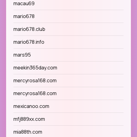
macau69
mario678
mario678.club
mario678.info
mars95
meekin365day.com
mercyrosa168.com
mercyrosa168.com
mexicanoo.com
mfj889xx.com
mia88th.com