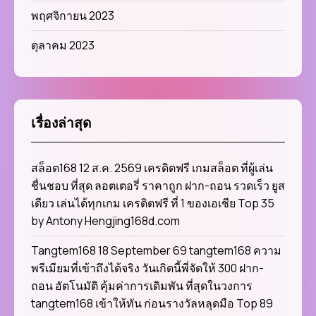
พฤศจิกายน 2023
ตุลาคม 2023
เรื่องล่าสุด
สล็อต168 12 ส.ค. 2569 เครดิตฟรี เกมสล็อต ที่ผู้เล่น
ชื่นชอบ ที่สุด ลอตเตอรี่ ราคาถูก ฝาก-ถอน รวดเร็ว ยูส
เดียว เล่นได้ทุกเกม เครดิตฟรี ที่ 1 ของเอเชีย Top 35
by Antony Hengjing168d.com
Tangtem168 18 September 69 tangtem168 ความ
พรีเมียมที่เข้าถึงได้จริง วันเกิดนี้พี่จัดให้ 300 ฝาก-
ถอน อัตโนมัติ คุ้มค่าการเดิมพัน ที่สุดในวงการ
tangtem168 เข้าให้ทัน ก่อนรางวัลหลุดมือ Top 89