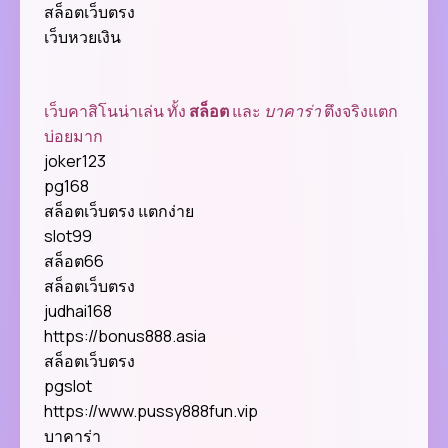
สล็อตเว็บตรง
เว็บหวยเงิน
เว็บคาสิโนน่าเล่น ทั้ง
สล็อต
และ
บาคาร่า
ตึงจริงแตก
บ่อยมาก
joker123
pg168
สล็อตเว็บตรง แตกง่าย
slot99
สล็อต66
สล็อตเว็บตรง
judhai168
https://bonus888.asia
สล็อตเว็บตรง
pgslot
https://www.pussy888fun.vip
บาคาร่า