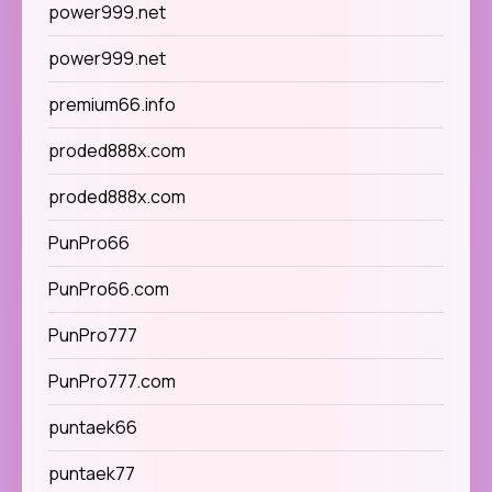
power999.net
power999.net
premium66.info
proded888x.com
proded888x.com
PunPro66
PunPro66.com
PunPro777
PunPro777.com
puntaek66
puntaek77