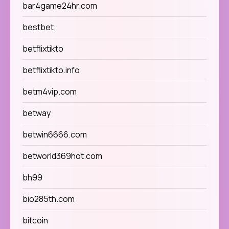
bar4game24hr.com
bestbet
betflixtikto
betflixtikto.info
betm4vip.com
betway
betwin6666.com
betworld369hot.com
bh99
bio285th.com
bitcoin