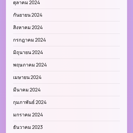
ตุลาคม 2024
กันยายน 2024
สิงหาคม 2024
กรกฎาคม 2024
มิถุนายน 2024
พฤษภาคม 2024
เมษายน 2024
มีนาคม 2024
กุมภาพันธ์ 2024
มกราคม 2024
ธันวาคม 2023