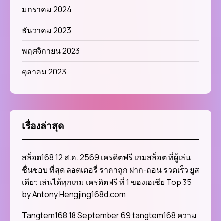
มกราคม 2024
ธันวาคม 2023
พฤศจิกายน 2023
ตุลาคม 2023
เรื่องล่าสุด
สล็อต168 12 ส.ค. 2569 เครดิตฟรี เกมสล็อต ที่ผู้เล่น
ชื่นชอบ ที่สุด ลอตเตอรี่ ราคาถูก ฝาก-ถอน รวดเร็ว ยูส
เดียว เล่นได้ทุกเกม เครดิตฟรี ที่ 1 ของเอเชีย Top 35
by Antony Hengjing168d.com
Tangtem168 18 September 69 tangtem168 ความ