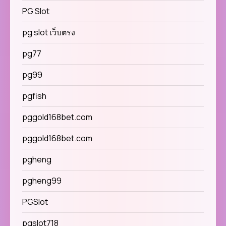
PG Slot
pg slot เว็บตรง
pg77
pg99
pgfish
pggold168bet.com
pggold168bet.com
pgheng
pgheng99
PGSlot
pgslot718