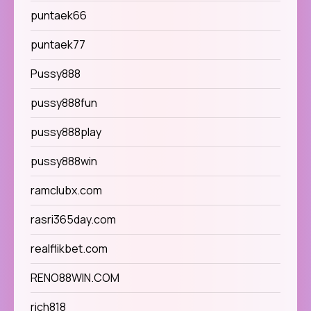
puntaek66
puntaek77
Pussy888
pussy888fun
pussy888play
pussy888win
ramclubx.com
rasri365day.com
realflikbet.com
RENO88WIN.COM
rich818