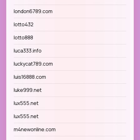
london6789.com
lotto432
lotto888
luca333.info
luckycat789.com
luis16888.com
luke999.net
lux555.net
lux555.net
m4newonline.com