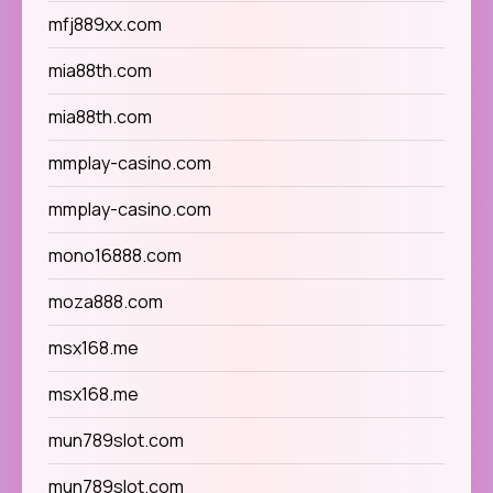
mfj889xx.com
mia88th.com
mia88th.com
mmplay-casino.com
mmplay-casino.com
mono16888.com
moza888.com
msx168.me
msx168.me
mun789slot.com
mun789slot.com