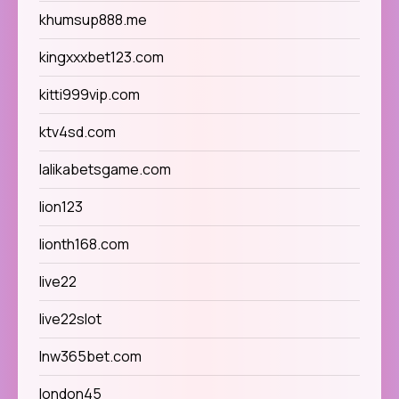
khumsup888.me
kingxxxbet123.com
kitti999vip.com
ktv4sd.com
lalikabetsgame.com
lion123
lionth168.com
live22
live22slot
lnw365bet.com
london45