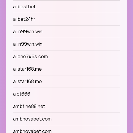
allbestbet
allbet24hr
allin99win.win
allin99win.win
allone745s.com
allstar168.me
allstar168.me
alot666
ambfine88.net
ambnovabet.com
ambnovabet.com