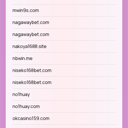
mwin9s.com
nagawaybet.com
nagawaybet.com
nakoya1688.site
nbwin.me
niseko168bet.com
niseko168bet.com
no1huay
no1huay.com
okcasino159.com