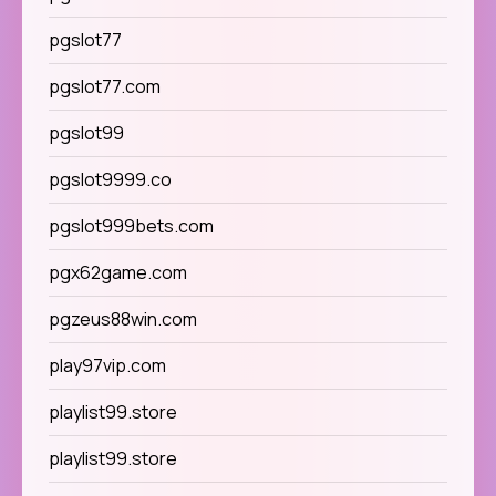
pgslot77
pgslot77.com
pgslot99
pgslot9999.co
pgslot999bets.com
pgx62game.com
pgzeus88win.com
play97vip.com
playlist99.store
playlist99.store