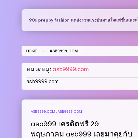
Skip
to
content
90s preppy fashion แหล่งรวมแรงบันดาลใจแฟชั่นและสไ
>
HOME
ASB9999.COM
หมวดหมู่:
asb9999.com
asb9999.com
ASB9999.COM
ASB9999.COM
asb999 เครดิตฟรี 29
พฤษภาคม asb999 เลยมาคุยกับ