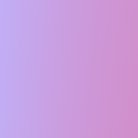
ต่ำ
ทุก
ยู
ส
ถอน
เงิน
จริง
ได้
ครบ
Top
98
by
Austin