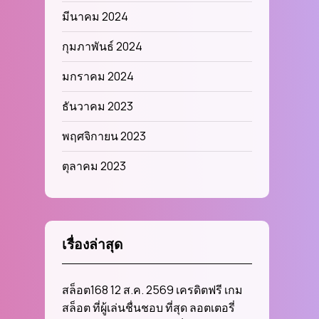
มีนาคม 2024
กุมภาพันธ์ 2024
มกราคม 2024
ธันวาคม 2023
พฤศจิกายน 2023
ตุลาคม 2023
เรื่องล่าสุด
สล็อต168 12 ส.ค. 2569 เครดิตฟรี เกม
สล็อต ที่ผู้เล่นชื่นชอบ ที่สุด ลอตเตอรี่