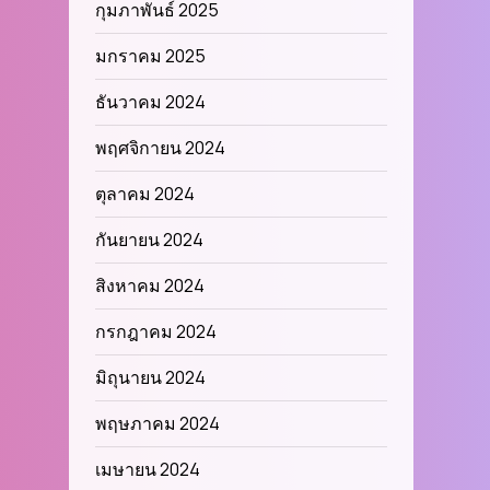
กุมภาพันธ์ 2025
มกราคม 2025
ธันวาคม 2024
พฤศจิกายน 2024
ตุลาคม 2024
กันยายน 2024
สิงหาคม 2024
กรกฎาคม 2024
มิถุนายน 2024
พฤษภาคม 2024
เมษายน 2024