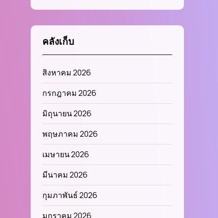
}
p
คลังเก็บ
mal
สิงหาคม 2026
กรกฎาคม 2026
มิถุนายน 2026
พฤษภาคม 2026
เมษายน 2026
มีนาคม 2026
กุมภาพันธ์ 2026
มกราคม 2026