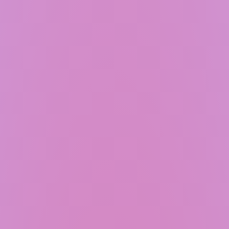
ทุก
ค่
ใน
ยู
ส
เดี
{ส
คร
ทุก
ธีม
{เป
เก
ไม่
ต้
โย
เงิ
{เว
ตร
ไม่
ผ่
เอเ