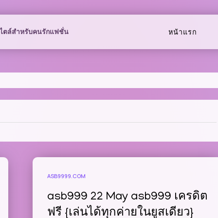
ตล์สำหรับคนรักแฟชั่น
หน้าแรก
ASB9999.COM
asb999 22 May asb999 เครดิต
ฟรี {เล่นได้ทุกค่ายในยูสเดียว}