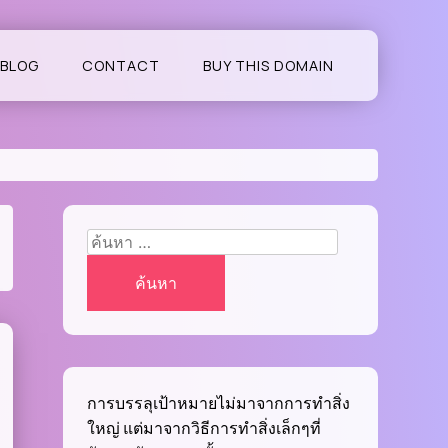
BLOG
CONTACT
BUY THIS DOMAIN
ค้นหา
สำหรับ:
การบรรลุเป้าหมายไม่มาจากการทำสิ่ง
ใหญ่ แต่มาจากวิธีการทำสิ่งเล็กๆที่