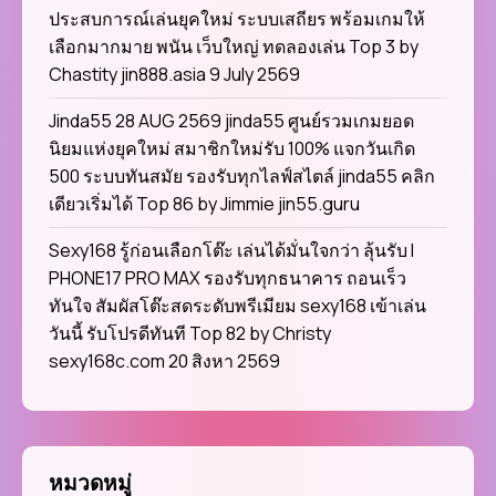
ประสบการณ์เล่นยุคใหม่ ระบบเสถียร พร้อมเกมให้
เลือกมากมาย พนัน เว็บใหญ่ ทดลองเล่น Top 3 by
Chastity jin888.asia 9 July 2569
Jinda55 28 AUG 2569 jinda55 ศูนย์รวมเกมยอด
นิยมแห่งยุคใหม่ สมาชิกใหม่รับ 100% แจกวันเกิด
500 ระบบทันสมัย รองรับทุกไลฟ์สไตล์ jinda55 คลิก
เดียวเริ่มได้ Top 86 by Jimmie jin55.guru
Sexy168 รู้ก่อนเลือกโต๊ะ เล่นได้มั่นใจกว่า ลุ้นรับ I
PHONE17 PRO MAX รองรับทุกธนาคาร ถอนเร็ว
ทันใจ สัมผัสโต๊ะสดระดับพรีเมียม sexy168 เข้าเล่น
วันนี้ รับโปรดีทันที Top 82 by Christy
sexy168c.com 20 สิงหา 2569
หมวดหมู่