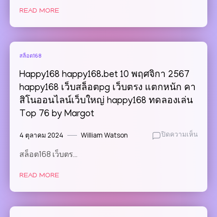
29
ห้อง
READ MORE
Novem
เยอะ
67
ดีล
slot16
เลอ
เว็บ
ร์
จริง
สล็อต168
แจก
ต้อง
ไพ่
แจก
Happy168 happy168.bet 10 พฤศจิกา 2567
สวย
เครดิต
happy168 เว็บสล็อตpg เว็บตรง แตกหนัก คา
สอบถ
ฟรี
ทีม
สิโนออนไลน์เว็บใหญ่ happy168 ทดลองเล่น
ทุก
งาน
ยอด
Top 76 by Margot
ได้
ฝาก
24
10%
4 ตุลาคม 2024
William Watson
บน
ปิดความเห็น
ช.ม.
ไม่
Happy
Saga
สล็อต168 เว็บตร…
กระตุก
happy
มี
เล่น
10
ทุก
ฟรี
READ MORE
พฤศจิ
อย่าง
ทุก
า
ให้
ค่ายsl
2567
คุณ
สล็อต
happy
เลือก
Joker
เว็บ