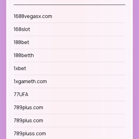
1688vegasx.com
168slot
188bet
188betth
1xbet
1xgameth.com
77UFA
789plus.com
789plus.com
789pluss.com