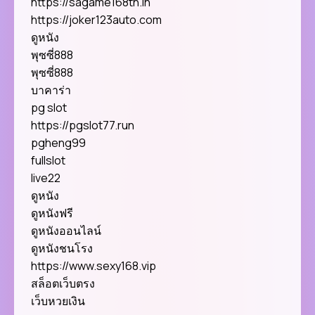
https://sagame168th.in
https://joker123auto.com
ดูหนัง
พุซซี่888
พุซซี่888
บาคาร่า
pg slot
https://pgslot77.run
pgheng99
fullslot
live22
ดูหนัง
ดูหนังฟรี
ดูหนังออนไลน์
ดูหนังชนโรง
https://www.sexy168.vip
สล็อตเว็บตรง
เว็บหวยเงิน