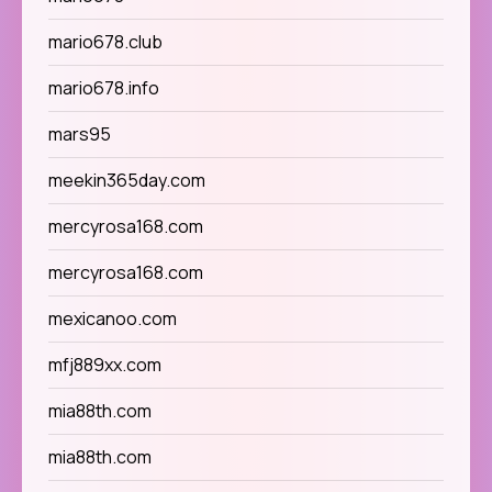
mario678.club
mario678.info
mars95
meekin365day.com
mercyrosa168.com
mercyrosa168.com
mexicanoo.com
mfj889xx.com
mia88th.com
mia88th.com