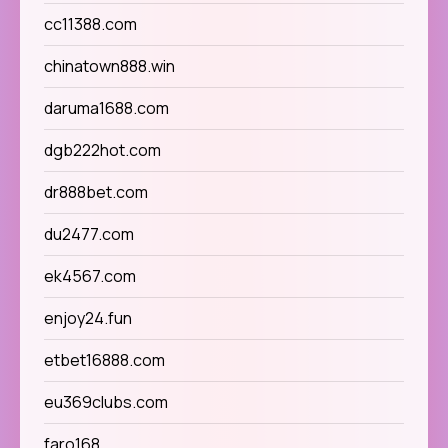
cc11388.com
chinatown888.win
daruma1688.com
dgb222hot.com
dr888bet.com
du2477.com
ek4567.com
enjoy24.fun
etbet16888.com
eu369clubs.com
faro168