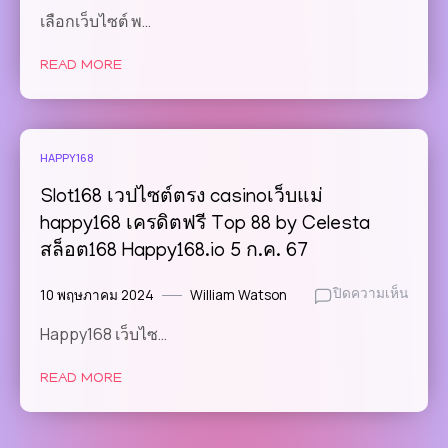
Slot1
เลือกเว็บไซต์ พ…
เว็บ
9
เดียว
JUN
จบ
READ MORE
2567
ครบ
168slo
ทุก
สล็อต
การ
เว็บ
เดิม
ตรง
HAPPY168
พัน
อยาก
judhai
เห็น
Slot168 เวปไซต์ตรง casinoเว็บแม่
จัด
คน
happy168 เครดิตฟรี Top 88 by Celesta
หนัก
ไทย
สล็อต168 Happy168.io 5 ก.ค. 67
จัด
เลิก
เต็ม
จน
จัด
10 พฤษภาคม 2024
William Watson
บน
ปิดความเห็น
เว็บ
ให้168
Slot1
ใหม่
Happy168 เว็บไซ…
Top
เวป
โปร
96
ไซต์
ทดลอง
by
READ MORE
ตรง
เล่น
Trudy
casino
168slo
Judha
แม่
เว็บ
happy
สล็อต