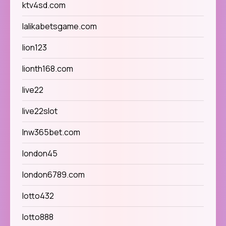
ktv4sd.com
lalikabetsgame.com
lion123
lionth168.com
live22
live22slot
lnw365bet.com
london45
london6789.com
lotto432
lotto888