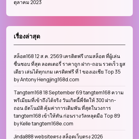
ตุลาคม 2023
เรื่องล่าสุด
สล็อต168 12 ส.ค. 2569 เครดิตฟรี เกมสล็อต ที่ผู้เล่น
ชื่นชอบ ที่สุด ลอตเตอรี่ ราคาถูก ฝาก-ถอน รวดเร็ว ยูส
เดียว เล่นได้ทุกเกม เครดิตฟรี ที่ 1 ของเอเชีย Top 35
by Antony Hengjing168d.com
Tangtem168 18 September 69 tangtem168 ความ
พรีเมียมที่เข้าถึงได้จริง วันเกิดนี้พี่จัดให้ 300 ฝาก-
ถอน อัตโนมัติ คุ้มค่าการเดิมพัน ที่สุดในวงการ
tangtem168 เข้าให้ทัน ก่อนรางวัลหลุดมือ Top 89
by Kelle tangtem168e.com
Jinda888 websiteตรง สล็อตเว็บตรง 2026