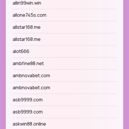
allin99win.win
allone745s.com
allstar168.me
allstar168.me
alot666
ambfine88.net
ambnovabet.com
ambnovabet.com
asb9999.com
asb9999.com
askwin88.online