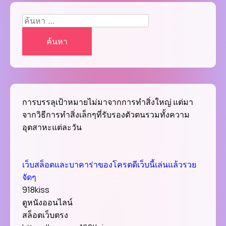
เครดิต
No.1
ค้นหา
ฟรี
Top
Top
97
สำหรับ:
88
by
by
Rose
Celes
168slo
สล็อต
Happy
5
การบรรลุเป้าหมายไม่มาจากการทำสิ่งใหญ่ แต่มา
ก.ค.
จากวิธีการทำสิ่งเล็กๆที่รับรองตัวตนรวมทั้งความ
67
อุตสาหะแต่ละวัน
เว็บสล็อตและบาคาร่าของโครตดีเว็บนี้เล่นแล้วรวย
จัดๆ
918kiss
ดูหนังออนไลน์
สล็อตเว็บตรง