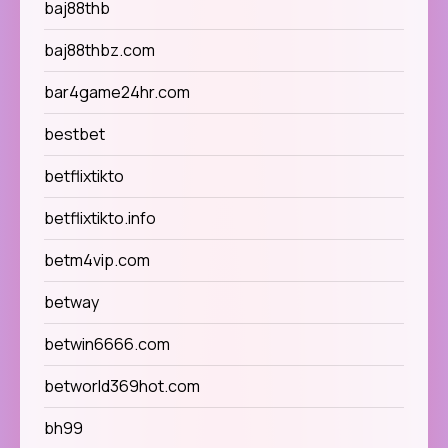
baj88thb
baj88thbz.com
bar4game24hr.com
bestbet
betflixtikto
betflixtikto.info
betm4vip.com
betway
betwin6666.com
betworld369hot.com
bh99