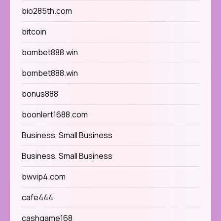
bio285th.com
bitcoin
bombet888.win
bombet888.win
bonus888
boonlert1688.com
Business, Small Business
Business, Small Business
bwvip4.com
cafe444
cashgame168