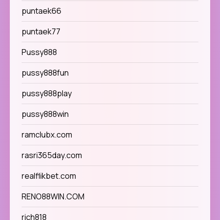
puntaek66
puntaek77
Pussy888
pussy888fun
pussy888play
pussy888win
ramclubx.com
rasri365day.com
realflikbet.com
RENO88WIN.COM
rich818