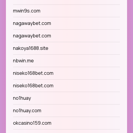
mwin9s.com
nagawaybet.com
nagawaybet.com
nakoya1688.site
nbwin.me
niseko168bet.com
niseko168bet.com
no1huay
no1huay.com
okcasino159.com