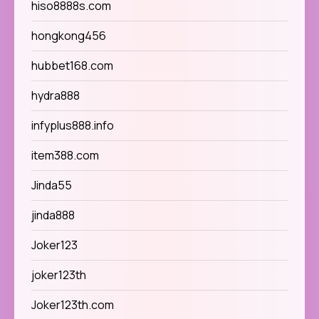
hiso8888s.com
hongkong456
hubbet168.com
hydra888
infyplus888.info
item388.com
Jinda55
jinda888
Joker123
joker123th
Joker123th.com