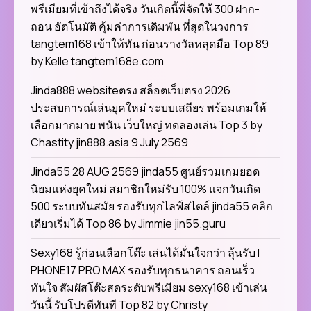
พรีเมียมที่เข้าถึงได้จริง วันเกิดนี้พี่จัดให้ 300 ฝาก-
ถอน อัตโนมัติ คุ้มค่าการเดิมพัน ที่สุดในวงการ
tangtem168 เข้าให้ทัน ก่อนรางวัลหลุดมือ Top 89
by Kelle tangtem168e.com
Jinda888 websiteตรง สล็อตเว็บตรง 2026
ประสบการณ์เล่นยุคใหม่ ระบบเสถียร พร้อมเกมให้
เลือกมากมาย พนัน เว็บใหญ่ ทดลองเล่น Top 3 by
Chastity jin888.asia 9 July 2569
Jinda55 28 AUG 2569 jinda55 ศูนย์รวมเกมยอด
นิยมแห่งยุคใหม่ สมาชิกใหม่รับ 100% แจกวันเกิด
500 ระบบทันสมัย รองรับทุกไลฟ์สไตล์ jinda55 คลิก
เดียวเริ่มได้ Top 86 by Jimmie jin55.guru
Sexy168 รู้ก่อนเลือกโต๊ะ เล่นได้มั่นใจกว่า ลุ้นรับ I
PHONE17 PRO MAX รองรับทุกธนาคาร ถอนเร็ว
ทันใจ สัมผัสโต๊ะสดระดับพรีเมียม sexy168 เข้าเล่น
วันนี้ รับโปรดีทันที Top 82 by Christy