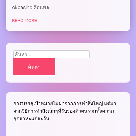
okcas
okcasino คือแพล…
เข้า
สู่
READ MORE
ระบบ
3
Dece
okcas
เครดิต
ค้นหา
ฟรี
เว็บ
สำหรับ:
สล็อต
แตก
ง่าย
บา
คา
ร่า
การบรรลุเป้าหมายไม่มาจากการทำสิ่งใหญ่ แต่มา
ระบบ
จากวิธีการทำสิ่งเล็กๆที่รับรองตัวตนรวมทั้งความ
ออ
โต้
อุตสาหะแต่ละวัน
Top
41
by