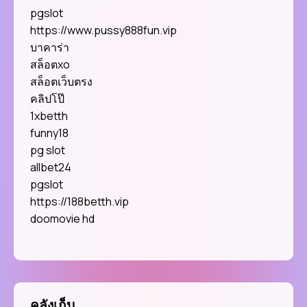
pgslot
https://www.pussy888fun.vip
บาคาร่า
สล็อตxo
สล็อตเว็บตรง
คลิปโป๊
1xbetth
funny18
pg slot
allbet24
pgslot
https://188betth.vip
doomovie hd