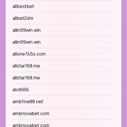
allbestbet
allbet24hr
allin99win.win
allin99win.win
allone745s.com
allstar168.me
allstar168.me
alot666
ambfine88.net
ambnovabet.com
ambnovabet.com