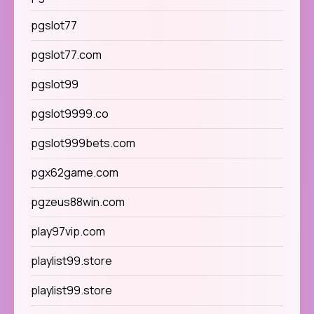
pgslot77
pgslot77.com
pgslot99
pgslot9999.co
pgslot999bets.com
pgx62game.com
pgzeus88win.com
play97vip.com
playlist99.store
playlist99.store