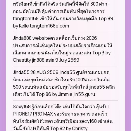
พรีเมียมที่เข้าถึงได้จริง วันเกิดนี้พี่จัดให้ 300 ฝาก-
ถอน อัตโนมัติ คุ้มค่าการเดิมพัน ที่สุดในวงการ
tangtem168 เข้าให้ทัน ก่อนรางวัลหลุดมือ Top 89
by Kelle tangtem168e.com
Jinda888 websiteตรง สล็อตเว็บตรง 2026
ประสบการณ์เล่นยุคใหม่ ระบบเสถียร พร้อมเกมให้
เลือกมากมาย พนัน เว็บใหญ่ ทดลองเล่น Top 3 by
Chastity jin888.asia 9 July 2569
Jinda55 28 AUG 2569 jinda55 ศูนย์รวมเกมยอด
นิยมแห่งยุคใหม่ สมาชิกใหม่รับ 100% แจกวันเกิด
500 ระบบทันสมัย รองรับทุกไลฟ์สไตล์ jinda55 คลิก
เดียวเริ่มได้ Top 86 by Jimmie jin55.guru
Sexy168 รู้ก่อนเลือกโต๊ะ เล่นได้มั่นใจกว่า ลุ้นรับ I
PHONE17 PRO MAX รองรับทุกธนาคาร ถอนเร็ว
ทันใจ สัมผัสโต๊ะสดระดับพรีเมียม sexy168 เข้าเล่น
วันนี้ รับโปรดีทันที Top 82 by Christy