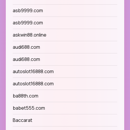
asb9999.com
asb9999.com
askwin88.online
audi688.com
audi688.com
autoslot16888.com
autoslot16888.com
ba88th.com
babet555.com
Baccarat