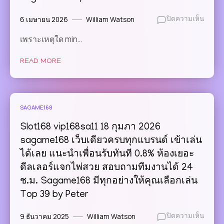
6 เมษายน 2026
William Watson
บน
ปิดความเห็น
Saga
เพราะเหตุใด min…
เว็บไซ
แจก
READ MORE
หนัก
บา
คา
ร่า
ออนไล
SAGAME168
ฝาก
ถอน
Slot168 vip168sa11 18 กุมภา 2026
เร็ว
sagame168 เว็บเดียวครบทุกแบรนด์ เข้าเล่น
เกม
ได้เลย แนะนำเพื่อนรับทันที 0.8% ห้องเยอะ
ลื่น
เล่น
ดีลเลอร์แจกไพ่สวย สอบถามทีมงานได้ 24
มันส์
ช.ม. Sagame168 มีทุกอย่างให้คุณเลือกเล่น
กำไร
Top 39 by Peter
ดี
จน
9 ธันวาคม 2025
William Watson
บน
ปิดความเห็น
คน