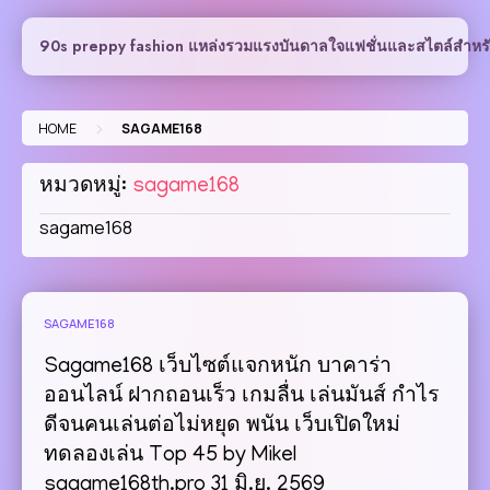
Skip
to
90s preppy fashion แหล่งรวมแรงบันดาลใจแฟชั่นและสไตล์สำหรั
content
>
HOME
SAGAME168
หมวดหมู่:
sagame168
sagame168
SAGAME168
Sagame168 เว็บไซต์แจกหนัก บาคาร่า
ออนไลน์ ฝากถอนเร็ว เกมลื่น เล่นมันส์ กำไร
ดีจนคนเล่นต่อไม่หยุด พนัน เว็บเปิดใหม่
ทดลองเล่น Top 45 by Mikel
sagame168th.pro 31 มิ.ย. 2569