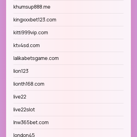
khumsup888.me
kingxxxbet123.com
kitti999vip.com
ktv4sd.com
lalikabetsgame.com
lion123
lionth168.com
live22
live22slot
lnw365bet.com
london45