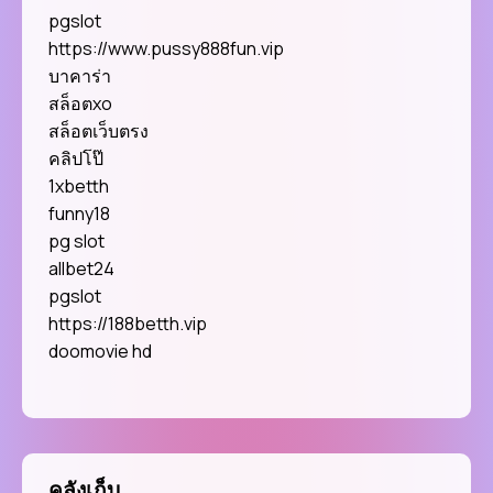
pgslot
https://www.pussy888fun.vip
บาคาร่า
สล็อตxo
สล็อตเว็บตรง
คลิปโป๊
1xbetth
funny18
pg slot
allbet24
pgslot
https://188betth.vip
doomovie hd