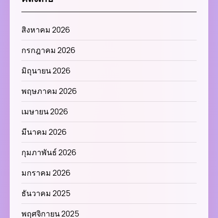
คลังเก็บ
สิงหาคม 2026
กรกฎาคม 2026
มิถุนายน 2026
พฤษภาคม 2026
เมษายน 2026
มีนาคม 2026
กุมภาพันธ์ 2026
มกราคม 2026
ธันวาคม 2025
พฤศจิกายน 2025