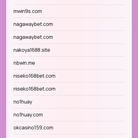
mwin9s.com
nagawaybet.com
nagawaybet.com
nakoya1688.site
nbwin.me
niseko168bet.com
niseko168bet.com
no1huay
no1huay.com
okcasino159.com