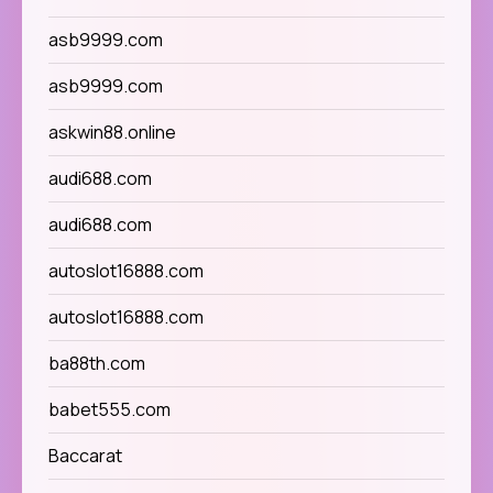
asb9999.com
asb9999.com
askwin88.online
audi688.com
audi688.com
autoslot16888.com
autoslot16888.com
ba88th.com
babet555.com
Baccarat