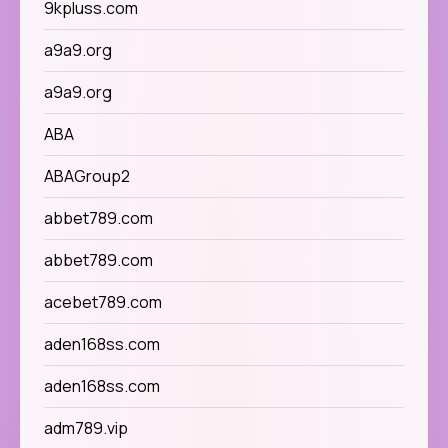
9kpluss.com
a9a9.org
a9a9.org
ABA
ABAGroup2
abbet789.com
abbet789.com
acebet789.com
aden168ss.com
aden168ss.com
adm789.vip