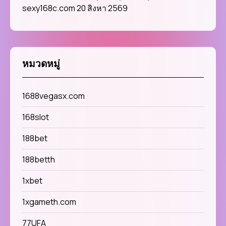
sexy168c.com 20 สิงหา 2569
หมวดหมู่
1688vegasx.com
168slot
188bet
188betth
1xbet
1xgameth.com
77UFA