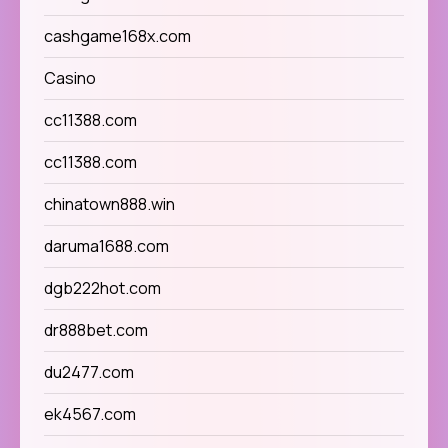
cashgame168x.com
Casino
cc11388.com
cc11388.com
chinatown888.win
daruma1688.com
dgb222hot.com
dr888bet.com
du2477.com
ek4567.com