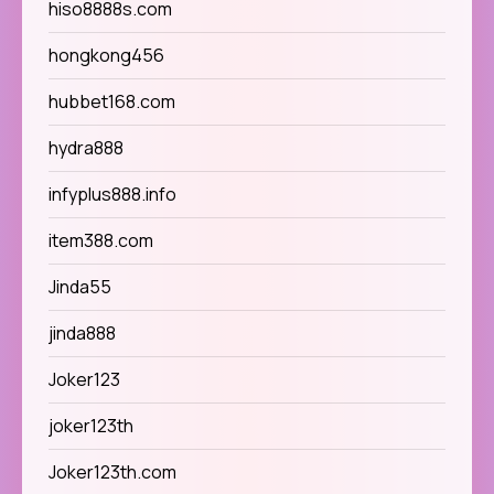
hiso8888s.com
hongkong456
hubbet168.com
hydra888
infyplus888.info
item388.com
Jinda55
jinda888
Joker123
joker123th
Joker123th.com