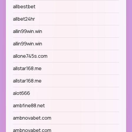
allbestbet
allbet24hr
allin99win.win
allin99win.win
allone745s.com
allstar168.me
allstar168.me
alot666
ambfine88.net
ambnovabet.com
ambnovabet.com