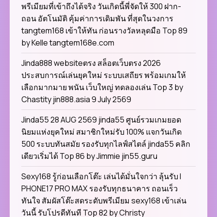
พรีเมียมที่เข้าถึงได้จริง วันเกิดนี้พี่จัดให้ 300 ฝาก-
ถอน อัตโนมัติ คุ้มค่าการเดิมพัน ที่สุดในวงการ
tangtem168 เข้าให้ทัน ก่อนรางวัลหลุดมือ Top 89
by Kelle tangtem168e.com
Jinda888 websiteตรง สล็อตเว็บตรง 2026
ประสบการณ์เล่นยุคใหม่ ระบบเสถียร พร้อมเกมให้
เลือกมากมาย พนัน เว็บใหญ่ ทดลองเล่น Top 3 by
Chastity jin888.asia 9 July 2569
Jinda55 28 AUG 2569 jinda55 ศูนย์รวมเกมยอด
นิยมแห่งยุคใหม่ สมาชิกใหม่รับ 100% แจกวันเกิด
500 ระบบทันสมัย รองรับทุกไลฟ์สไตล์ jinda55 คลิก
เดียวเริ่มได้ Top 86 by Jimmie jin55.guru
Sexy168 รู้ก่อนเลือกโต๊ะ เล่นได้มั่นใจกว่า ลุ้นรับ I
PHONE17 PRO MAX รองรับทุกธนาคาร ถอนเร็ว
ทันใจ สัมผัสโต๊ะสดระดับพรีเมียม sexy168 เข้าเล่น
วันนี้ รับโปรดีทันที Top 82 by Christy