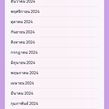
ธันวาคม 2024
พฤศจิกายน 2024
ตุลาคม 2024
กันยายน 2024
สิงหาคม 2024
กรกฎาคม 2024
มิถุนายน 2024
พฤษภาคม 2024
เมษายน 2024
มีนาคม 2024
กุมภาพันธ์ 2024