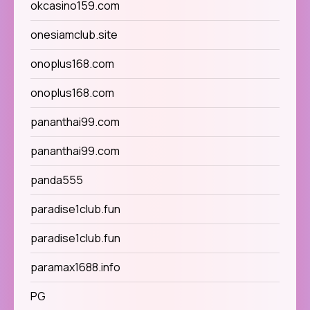
okcasino159.com
onesiamclub.site
onoplus168.com
onoplus168.com
pananthai99.com
pananthai99.com
panda555
paradise1club.fun
paradise1club.fun
paramax1688.info
PG