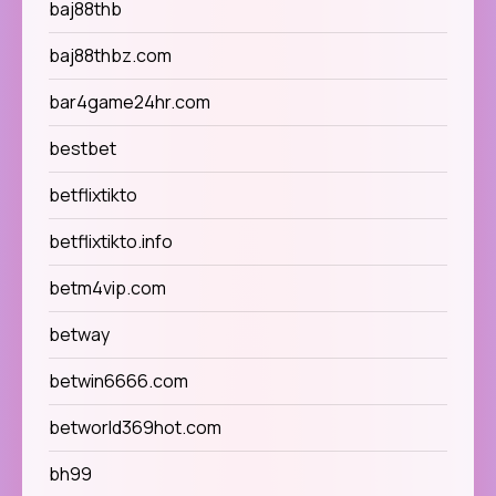
baj88thb
baj88thbz.com
bar4game24hr.com
bestbet
betflixtikto
betflixtikto.info
betm4vip.com
betway
betwin6666.com
betworld369hot.com
bh99