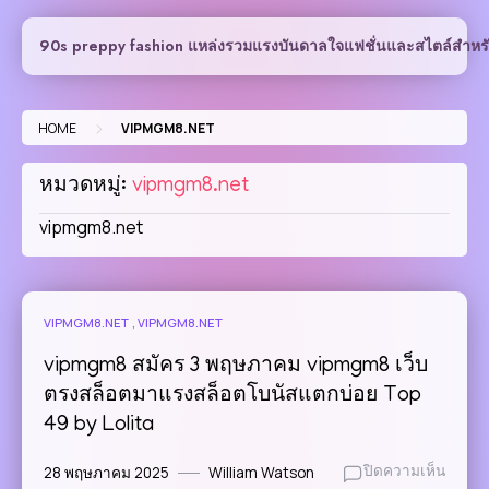
Skip
to
90s preppy fashion แหล่งรวมแรงบันดาลใจแฟชั่นและสไตล์สำหรั
content
>
HOME
VIPMGM8.NET
หมวดหมู่:
vipmgm8.net
vipmgm8.net
VIPMGM8.NET
VIPMGM8.NET
vipmgm8 สมัคร 3 พฤษภาคม vipmgm8 เว็บ
ตรงสล็อตมาแรงสล็อตโบนัสแตกบ่อย Top
49 by Lolita
28 พฤษภาคม 2025
William Watson
บน
ปิดความเห็น