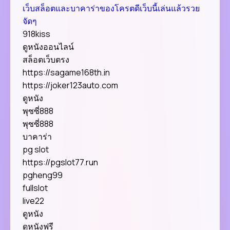
เว็บสล็อตและบาคาร่าของโครตดีเว็บนี้เล่นแล้วรวย
จัดๆ
918kiss
ดูหนังออนไลน์
สล็อตเว็บตรง
https://sagame168th.in
https://joker123auto.com
ดูหนัง
พุซซี่888
พุซซี่888
บาคาร่า
pg slot
https://pgslot77.run
pgheng99
fullslot
live22
ดูหนัง
ดูหนังฟรี