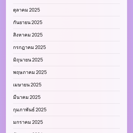
ตุลาคม 2025
กันยายน 2025
สิงหาคม 2025
กรกฎาคม 2025
มิถุนายน 2025
พฤษภาคม 2025
เมษายน 2025
มีนาคม 2025
กุมภาพันธ์ 2025
มกราคม 2025