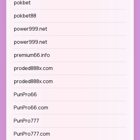
pokbet
pokbet88
power999.net
power999.net
premium66.info
proded888x.com
proded888x.com
PunPro66
PunPro66.com
PunPro777
PunPro777.com