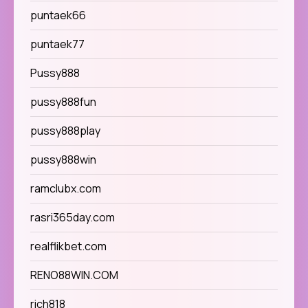
puntaek66
puntaek77
Pussy888
pussy888fun
pussy888play
pussy888win
ramclubx.com
rasri365day.com
realflikbet.com
RENO88WIN.COM
rich818