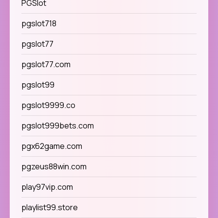
PGSlot
pgslot718
pgslot77
pgslot77.com
pgslot99
pgslot9999.co
pgslot999bets.com
pgx62game.com
pgzeus88win.com
play97vip.com
playlist99.store