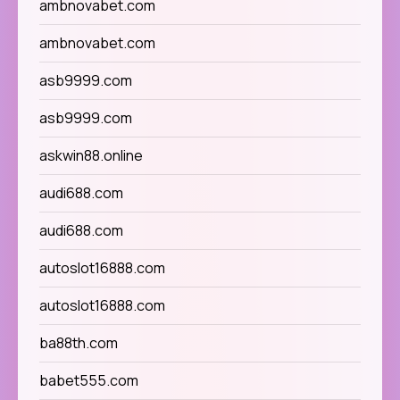
ambnovabet.com
ambnovabet.com
asb9999.com
asb9999.com
askwin88.online
audi688.com
audi688.com
autoslot16888.com
autoslot16888.com
ba88th.com
babet555.com