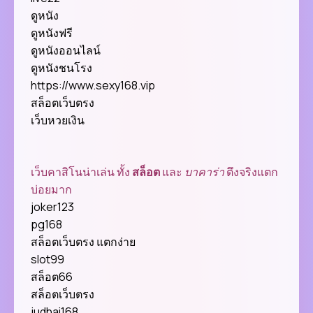
ดูหนัง
ดูหนังฟรี
ดูหนังออนไลน์
ดูหนังชนโรง
https://www.sexy168.vip
สล็อตเว็บตรง
เว็บหวยเงิน
เว็บคาสิโนน่าเล่น ทั้ง
สล็อต
และ
บาคาร่า
ตึงจริงแตก
บ่อยมาก
joker123
pg168
สล็อตเว็บตรง แตกง่าย
slot99
สล็อต66
สล็อตเว็บตรง
judhai168