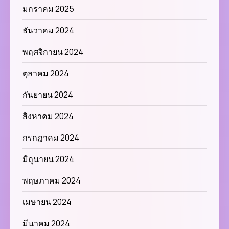
มกราคม 2025
ธันวาคม 2024
พฤศจิกายน 2024
ตุลาคม 2024
กันยายน 2024
สิงหาคม 2024
กรกฎาคม 2024
มิถุนายน 2024
พฤษภาคม 2024
เมษายน 2024
มีนาคม 2024