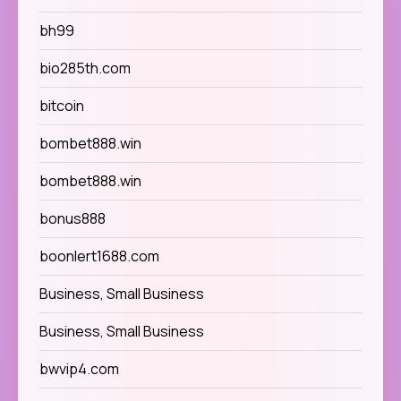
bh99
bio285th.com
bitcoin
bombet888.win
bombet888.win
bonus888
boonlert1688.com
Business, Small Business
Business, Small Business
bwvip4.com