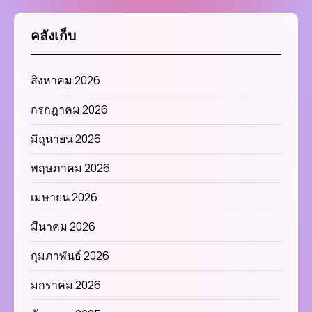
คลังเก็บ
สิงหาคม 2026
กรกฎาคม 2026
มิถุนายน 2026
พฤษภาคม 2026
เมษายน 2026
มีนาคม 2026
กุมภาพันธ์ 2026
มกราคม 2026