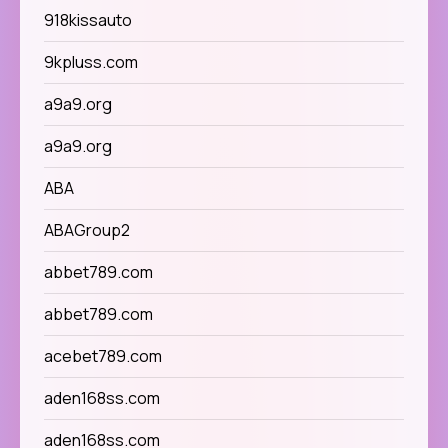
918kissauto
9kpluss.com
a9a9.org
a9a9.org
ABA
ABAGroup2
abbet789.com
abbet789.com
acebet789.com
aden168ss.com
aden168ss.com