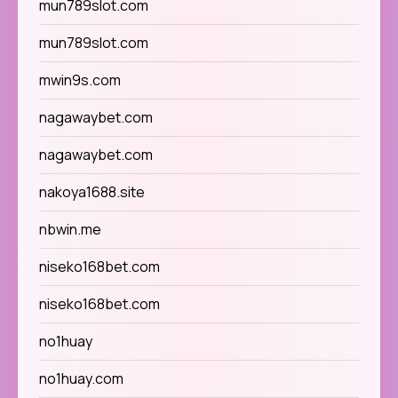
mun789slot.com
mun789slot.com
mwin9s.com
nagawaybet.com
nagawaybet.com
nakoya1688.site
nbwin.me
niseko168bet.com
niseko168bet.com
no1huay
no1huay.com