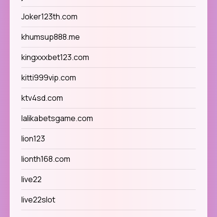
Joker123th.com
khumsup888.me
kingxxxbet123.com
kitti999vip.com
ktv4sd.com
lalikabetsgame.com
lion123
lionth168.com
live22
live22slot