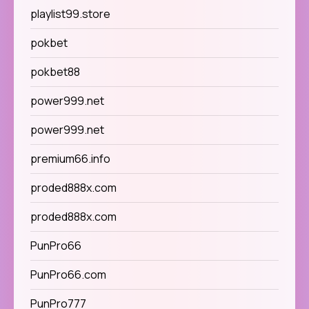
playlist99.store
pokbet
pokbet88
power999.net
power999.net
premium66.info
proded888x.com
proded888x.com
PunPro66
PunPro66.com
PunPro777