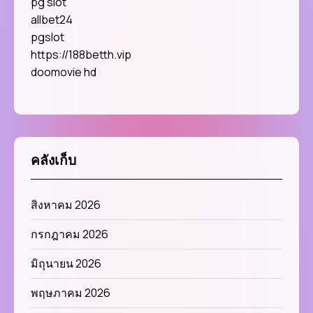
pg slot
allbet24
pgslot
https://188betth.vip
doomovie hd
คลังเก็บ
สิงหาคม 2026
กรกฎาคม 2026
มิถุนายน 2026
พฤษภาคม 2026