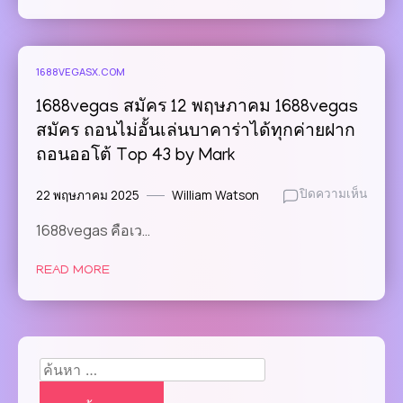
1688v
by
สมัคร
Vicky
ฟีเจอร์
แชร์
1688VEGASX.COM
ผล
ชนะ
1688vegas สมัคร 12 พฤษภาคม 1688vegas
อัตโนมั
สมัคร ถอนไม่อั้นเล่นบาคาร่าได้ทุกค่ายฝาก
ไป
ถอนออโต้ Top 43 by Mark
ยัง
โซ
22 พฤษภาคม 2025
William Watson
บน
ปิดความเห็น
เชีย
1688v
ล
1688vegas คือเว…
สมัคร
ตั้ง
12
กลุ่ม
READ MORE
พฤษภ
เล่น
1688v
กับ
สมัคร
เพื่อน
ถอน
ได้
ไม่
ใน
ค้นหา
อั้น
ระบบ
เล่น
สามาร
สำหรับ:
บา