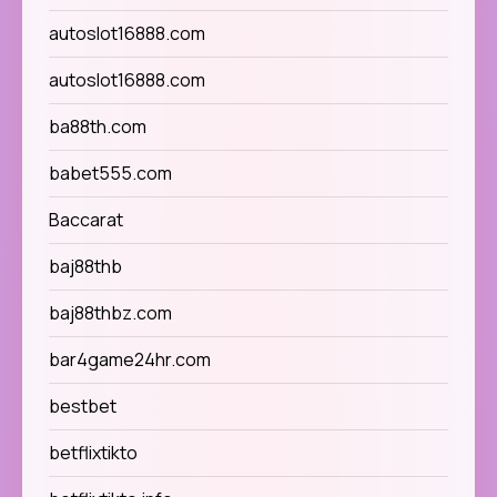
autoslot16888.com
autoslot16888.com
ba88th.com
babet555.com
Baccarat
baj88thb
baj88thbz.com
bar4game24hr.com
bestbet
betflixtikto