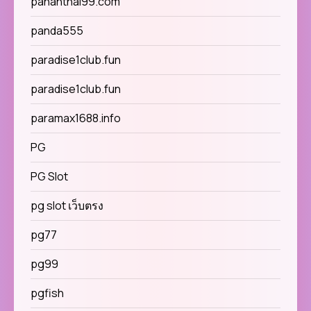
pananthai99.com
panda555
paradise1club.fun
paradise1club.fun
paramax1688.info
PG
PG Slot
pg slot เว็บตรง
pg77
pg99
pgfish