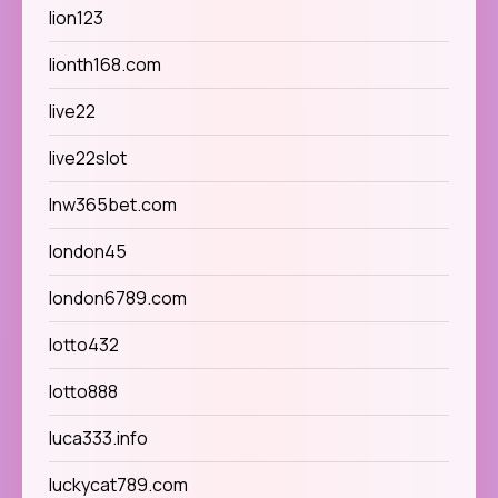
lion123
lionth168.com
live22
live22slot
lnw365bet.com
london45
london6789.com
lotto432
lotto888
luca333.info
luckycat789.com