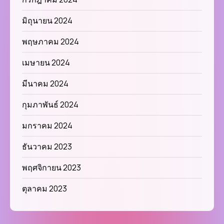
มิถุนายน 2024
พฤษภาคม 2024
เมษายน 2024
มีนาคม 2024
กุมภาพันธ์ 2024
มกราคม 2024
ธันวาคม 2023
พฤศจิกายน 2023
ตุลาคม 2023