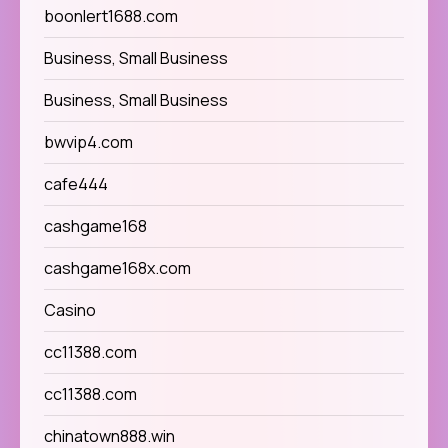
boonlert1688.com
Business, Small Business
Business, Small Business
bwvip4.com
cafe444
cashgame168
cashgame168x.com
Casino
cc11388.com
cc11388.com
chinatown888.win