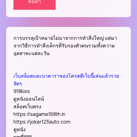
เปรียบ
คา
เทียบ
ร่า
อันดับ
ได้
ใน
ทุก
กลุ่ม
ค่าย
หรือ
การบรรลุเป้าหมายไม่มาจากการทำสิ่งใหญ่ แต่มา
ฝาก
กับ
จากวิธีการทำสิ่งเล็กๆที่รับรองตัวตนรวมทั้งความ
ถอน
เพื่อน
ออ
แบบ
อุตสาหะแต่ละวัน
โต้
เรี
Top
ยล
43
ไทม์
เว็บสล็อตและบาคาร่าของโครตดีเว็บนี้เล่นแล้วรวย
by
Top
จัดๆ
Mark
34
918kiss
by
Lula
ดูหนังออนไลน์
สล็อตเว็บตรง
https://sagame168th.in
https://joker123auto.com
ดูหนัง
พุซซี่888