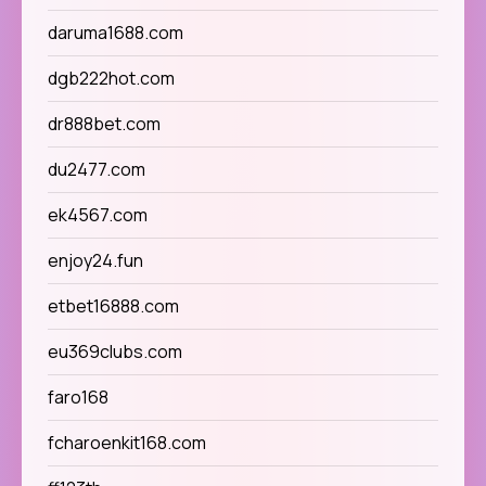
daruma1688.com
dgb222hot.com
dr888bet.com
du2477.com
ek4567.com
enjoy24.fun
etbet16888.com
eu369clubs.com
faro168
fcharoenkit168.com