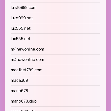
luis16888.com
luke999.net
lux555.net
lux555.net
m4newonline.com
m4newonline.com
mac1bet789.com
macau69
mario678
mario678.club