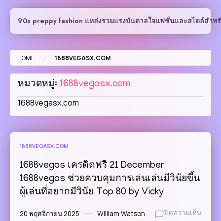
Skip
to
90s preppy fashion แหล่งรวมแรงบันดาลใจแฟชั่นและสไตล์สำหรั
content
>
HOME
1688VEGASX.COM
หมวดหมู่:
1688vegasx.com
1688vegasx.com
1688VEGASX.COM
1688vegas เครดิตฟรี 21 December
1688vegas ช่วยควบคุมการเล่นเล่นมีวินัยขึ้น
ผู้เล่นที่อยากมีวินัย Top 80 by Vicky
20 พฤศจิกายน 2025
William Watson
บน
ปิดความเห็น