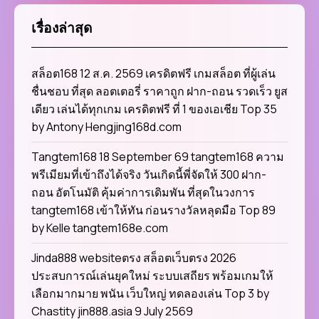
เรื่องล่าสุด
สล็อต168 12 ส.ค. 2569 เครดิตฟรี เกมสล็อต ที่ผู้เล่น
ชื่นชอบ ที่สุด ลอตเตอรี่ ราคาถูก ฝาก-ถอน รวดเร็ว ยูส
เดียว เล่นได้ทุกเกม เครดิตฟรี ที่ 1 ของเอเชีย Top 35
by Antony Hengjing168d.com
Tangtem168 18 September 69 tangtem168 ความ
พรีเมียมที่เข้าถึงได้จริง วันเกิดนี้พี่จัดให้ 300 ฝาก-
ถอน อัตโนมัติ คุ้มค่าการเดิมพัน ที่สุดในวงการ
tangtem168 เข้าให้ทัน ก่อนรางวัลหลุดมือ Top 89
by Kelle tangtem168e.com
Jinda888 websiteตรง สล็อตเว็บตรง 2026
ประสบการณ์เล่นยุคใหม่ ระบบเสถียร พร้อมเกมให้
เลือกมากมาย พนัน เว็บใหญ่ ทดลองเล่น Top 3 by
Chastity jin888.asia 9 July 2569