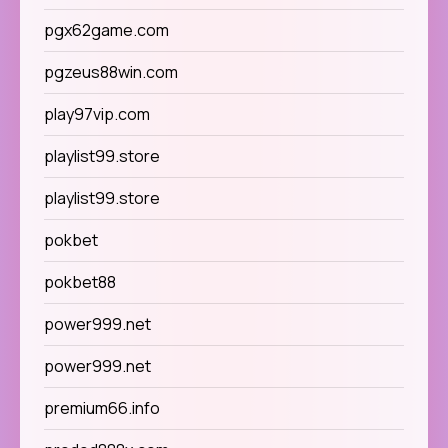
pgx62game.com
pgzeus88win.com
play97vip.com
playlist99.store
playlist99.store
pokbet
pokbet88
power999.net
power999.net
premium66.info