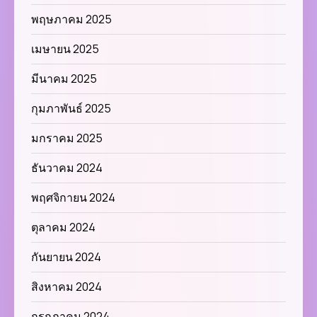
พฤษภาคม 2025
เมษายน 2025
มีนาคม 2025
กุมภาพันธ์ 2025
มกราคม 2025
ธันวาคม 2024
พฤศจิกายน 2024
ตุลาคม 2024
กันยายน 2024
สิงหาคม 2024
กรกฎาคม 2024