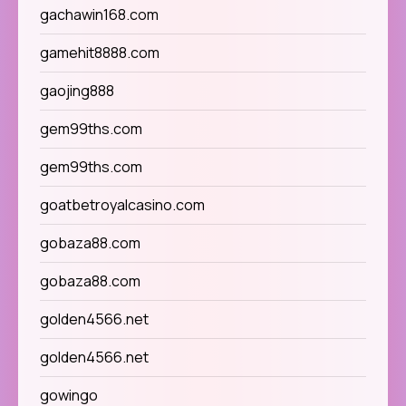
gachawin168.com
gamehit8888.com
gaojing888
gem99ths.com
gem99ths.com
goatbetroyalcasino.com
gobaza88.com
gobaza88.com
golden4566.net
golden4566.net
gowingo