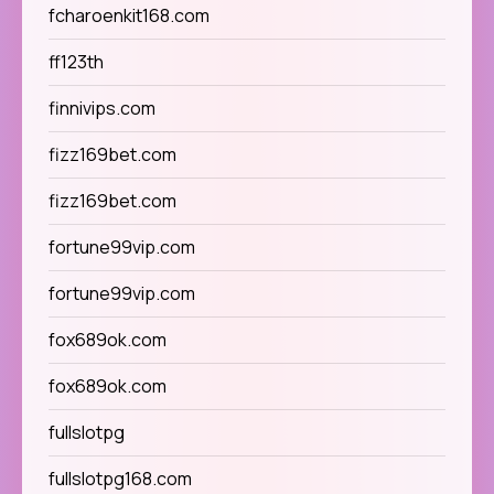
fcharoenkit168.com
ff123th
finnivips.com
fizz169bet.com
fizz169bet.com
fortune99vip.com
fortune99vip.com
fox689ok.com
fox689ok.com
fullslotpg
fullslotpg168.com