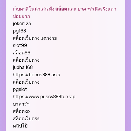
เว็บคาสิโนน่าเล่น ทั้ง
สล็อต
และ
บาคาร่า
ตึงจริงแตก
บ่อยมาก
joker123
pg168
สล็อตเว็บตรง แตกง่าย
slot99
สล็อต66
สล็อตเว็บตรง
judhai168
https://bonus888.asia
สล็อตเว็บตรง
pgslot
https://www.pussy888fun.vip
บาคาร่า
สล็อตxo
สล็อตเว็บตรง
คลิปโป๊