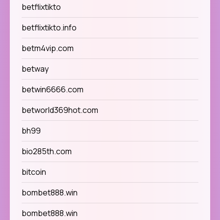
betflixtikto
betflixtikto.info
betm4vip.com
betway
betwin6666.com
betworld369hot.com
bh99
bio285th.com
bitcoin
bombet888.win
bombet888.win