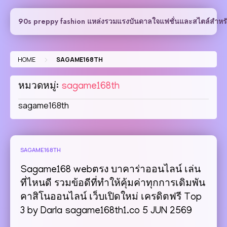
Skip
to
90s preppy fashion แหล่งรวมแรงบันดาลใจแฟชั่นและสไตล์สำหรั
content
>
HOME
SAGAME168TH
หมวดหมู่:
sagame168th
sagame168th
SAGAME168TH
Sagame168 webตรง บาคาร่าออนไลน์ เล่น
ที่ไหนดี รวมข้อดีที่ทำให้คุ้มค่าทุกการเดิมพัน
คาสิโนออนไลน์ เว็บเปิดใหม่ เครดิตฟรี Top
3 by Darla sagame168th1.co 5 JUN 2569