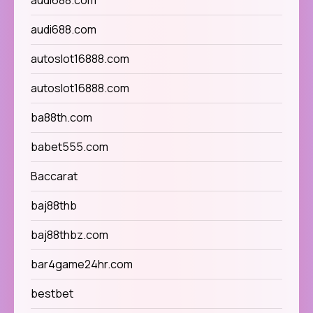
audi688.com
autoslot16888.com
autoslot16888.com
ba88th.com
babet555.com
Baccarat
baj88thb
baj88thbz.com
bar4game24hr.com
bestbet