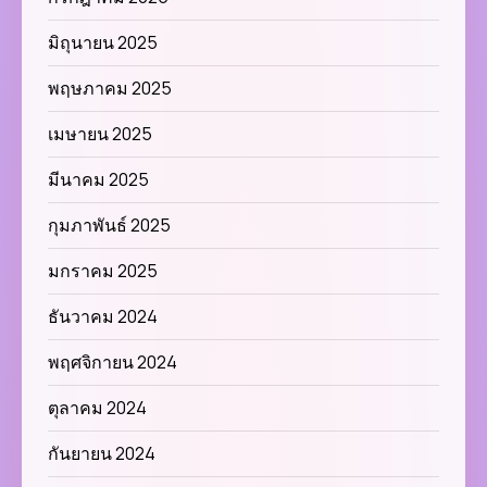
มิถุนายน 2025
พฤษภาคม 2025
เมษายน 2025
มีนาคม 2025
กุมภาพันธ์ 2025
มกราคม 2025
ธันวาคม 2024
พฤศจิกายน 2024
ตุลาคม 2024
กันยายน 2024