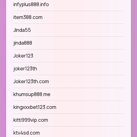
infyplus888.info
item388.com
Jinda55
jinda888
Joker123
joker123th
Joker123th.com
khumsup888.me
kingxxxbet123.com
kitti999vip.com
ktv4sd.com