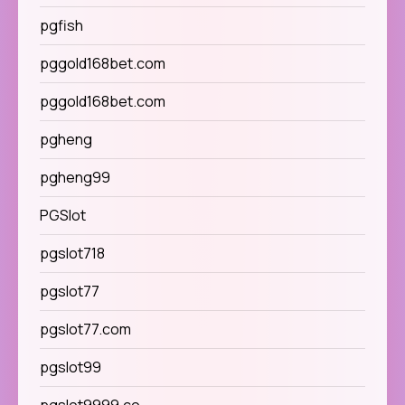
pgfish
pggold168bet.com
pggold168bet.com
pgheng
pgheng99
PGSlot
pgslot718
pgslot77
pgslot77.com
pgslot99
pgslot9999.co