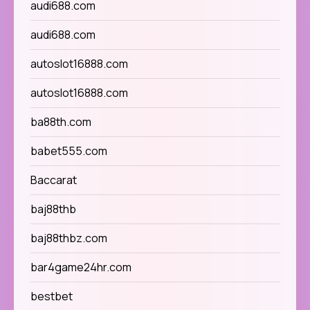
audi688.com
audi688.com
autoslot16888.com
autoslot16888.com
ba88th.com
babet555.com
Baccarat
baj88thb
baj88thbz.com
bar4game24hr.com
bestbet