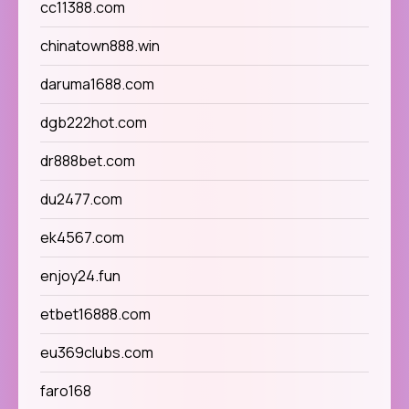
cc11388.com
chinatown888.win
daruma1688.com
dgb222hot.com
dr888bet.com
du2477.com
ek4567.com
enjoy24.fun
etbet16888.com
eu369clubs.com
faro168