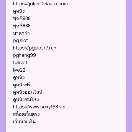
https://joker123auto.com
จริง
ดูหนัง
ไม่มี
หน้า
พุซซี่888
ม้า
พุซซี่888
Top
บาคาร่า
84
pg slot
by
https://pgslot77.run
Clifto
tangt
pgheng99
13
fullslot
JUL
live22
2025
ดูหนัง
ดูหนังฟรี
ดูหนังออนไลน์
ดูหนังชนโรง
https://www.sexy168.vip
สล็อตเว็บตรง
เว็บหวยเงิน