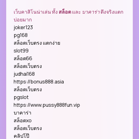
เว็บคาสิโนน่าเล่น ทั้ง
สล็อต
และ
บาคาร่า
ตึงจริงแตก
บ่อยมาก
joker123
pg168
สล็อตเว็บตรง แตกง่าย
slot99
สล็อต66
สล็อตเว็บตรง
judhai168
https://bonus888.asia
สล็อตเว็บตรง
pgslot
https://www.pussy888fun.vip
บาคาร่า
สล็อตxo
สล็อตเว็บตรง
คลิปโป๊