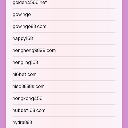
golden4566.net
gowingo
gowingo88.com
happy168
hengheng9899.com
hengjing168
hi6bet.com
hiso8888s.com
hongkong456
hubbet168.com
hydra888