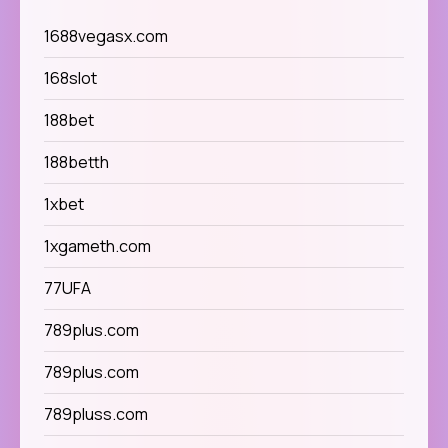
1688vegasx.com
168slot
188bet
188betth
1xbet
1xgameth.com
77UFA
789plus.com
789plus.com
789pluss.com