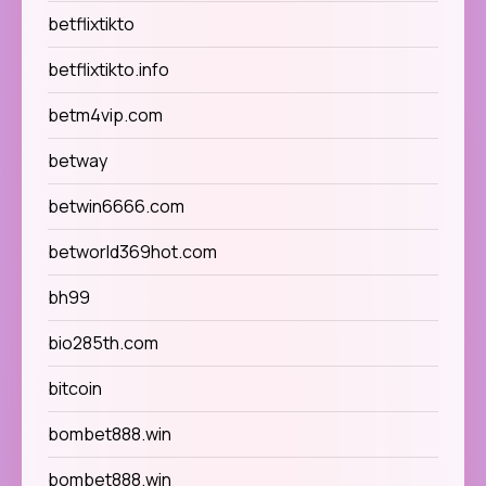
betflixtikto
betflixtikto.info
betm4vip.com
betway
betwin6666.com
betworld369hot.com
bh99
bio285th.com
bitcoin
bombet888.win
bombet888.win