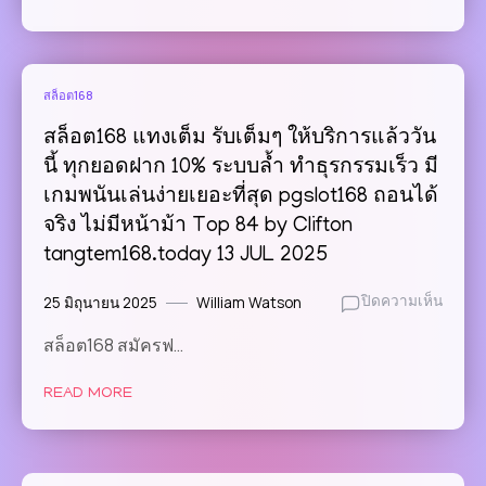
ถอน
5
อัตโนมั
ดาว
คุ้ม
Top
ค่า
82
สล็อต168
การ
by
เดิม
Keish
สล็อต168 แทงเต็ม รับเต็มๆ ให้บริการแล้ววัน
พัน
tangt
นี้ ทุกยอดฝาก 10% ระบบล้ำ ทำธุรกรรมเร็ว มี
ที่สุด
พี
เกมพนันเล่นง่ายเยอะที่สุด pgslot168 ถอนได้
ใน
จี
วงการ
สล็อต
จริง ไม่มีหน้าม้า Top 84 by Clifton
tangt
ไม่มี
tangtem168.today 13 JUL 2025
เข้า
ล็อค
ให้
ยูส
25 มิถุนายน 2025
William Watson
บน
ปิดความเห็น
ทัน
ไฮโล
สล็อต
ก่อน
น้ำ
สล็อต168 สมัครฟ…
แทง
รางวัล
เต้า
เต็ม
หลุด
ปู
READ MORE
รับ
มือ
ปลา
เต็มๆ
Top
เกม
ให้
89
พื้น
บริการ
by
บ้าน
แล้ว