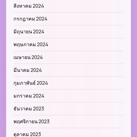
สิงหาคม 2024
กรกฎาคม 2024
มิถุนายน 2024
พฤษภาคม 2024
เมษายน 2024
มีนาคม 2024
กุมภาพันธ์ 2024
มกราคม 2024
ธันวาคม 2023
พฤศจิกายน 2023
ตุลาคม 2023