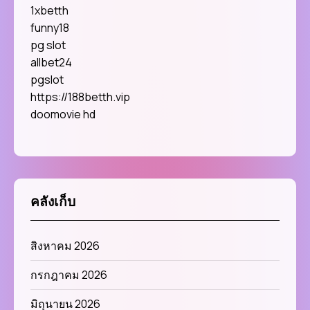
1xbetth
funny18
pg slot
allbet24
pgslot
https://188betth.vip
doomovie hd
คลังเก็บ
สิงหาคม 2026
กรกฎาคม 2026
มิถุนายน 2026