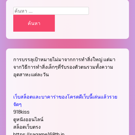
คา
2567
สิ
ค้นหา
โน
สำหรับ:
ตั้ง
คืน
ยอด
ได้-
ยอด
เสีย
การบรรลุเป้าหมายไม่มาจากการทำสิ่งใหญ่ แต่มา
ได้
จัด
จากวิธีการทำสิ่งเล็กๆที่รับรองตัวตนรวมทั้งความ
ระบบ
อุตสาหะแต่ละวัน
หลัง
บ้าน
แน่น
เว็บสล็อตและบาคาร่าของโครตดีเว็บนี้เล่นแล้วรวย
ปู
ระบบ
จัดๆ
มั่นคง
918kiss
เปิด
ดูหนังออนไลน์
เว็บ
สล็อตเว็บตรง
พนัน
https://sagame168th.in
อยาก