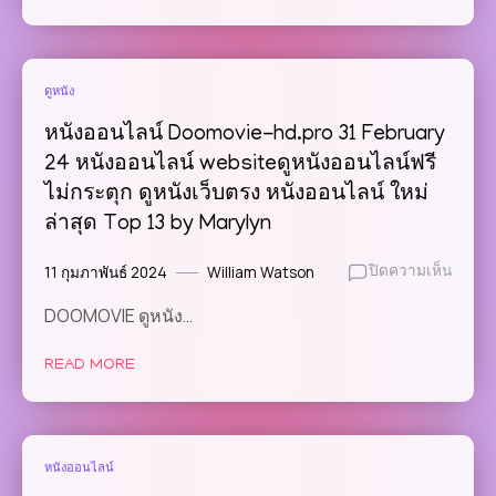
ทุก
67
วัน
slog
เงิน
คา
ชัวร์
สิ
ดูหนัง
สล็อต
โน
เว็บ
เปิด
หนังออนไลน์ Doomovie-hd.pro 31 February
ตรง
ใหม่
24 หนังออนไลน์ websiteดูหนังออนไลน์ฟรี
แจก
ดาวน์
ไม่กระตุก ดูหนังเว็บตรง หนังออนไลน์ ใหม่
เท
พี
คนิคพิ
จี
ล่าสุด Top 13 by Marylyn
เงิน
สล็อต
ล้าน
ท้า
11 กุมภาพันธ์ 2024
William Watson
บน
ปิดความเห็น
Top
พิ
หนัง
46
DOOMOVIE ดูหนัง…
สู
ออนไล
by
จ
Doomo
Lorrie
แจ็ค
READ MORE
hd.pr
Pgslot
พอต
31
แตก
Febru
ทุก
24
วัน
หนัง
หนังออนไลน์
เงิน
ออนไล