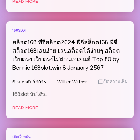
แห่ง
READ MORE
พี
ปี
จี
slot
สล็อต
โบนัส
เกม
เครดิต
ลื่น
168SLOT
ฟรี
ไหล
รับ
ไม่มี
สล็อต168 พีจีสล็อต2024 พีจีสล็อต168 พีจี
ได้
สะดุด
สล็อต168เล่นง่าย เล่นสล็อตได้ง่ายๆ สล็อต
ทุก
แนะน
เว็บตรง เว็บตรงไม่ผ่านเอเย่นต์ Top 80 by
วัน
สุด
Top
ยอด
Bennie 168slot.win 8 January 2567
65
เว็ป
by
แห่ง
6 กุมภาพันธ์ 2024
William Watson
บน
ปิดความเห็น
Home
ปี
สล็อต
168slot นับได้ว…
pg77
พี
เหมาะ
จี
กับ
READ MORE
สล็อต
การ
พี
ลงทุน
จี
ยุค
สล็อต
ใหม่
พี
เปิดเว็บพนัน
Top