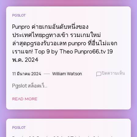
ใหม่
casin
ล่าสุด
online
PGSLOT
Top
ตรง
22
punpr
Punpro ค่ายเกมอันดับหนึ่งของ
by
เครดิต
ประเทศไทยpgทางเข้า รวมเกมใหม่
Dana
ฟรี
ล่าสุดpgรองรับวอเลท punpro ที่อื่นไม่แจก
Top
8
เราแจก! Top 9 by Theo Punpro66.tv 19
by
พ.ค. 2024
Dave
punpr
11 มีนาคม 2024
William Watson
บน
ปิดความเห็น
Punpr
Punpr
Pgslot สล็อตเว็…
ค่าย
เกม
READ MORE
อันดับ
หนึ่ง
ของ
ประเท
เข้า
PGSLOT
รวม