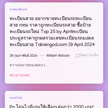
สล็อต
พีจี
ขายทะเบียนรถ
เว็บ
ตรง
ทะเบียนสวย อยากขายทะเบียนรถทะเบียน
ที่สุด
สวย กทม ราคาถูกทะเบียนรถสวย ซื้อป้าย
ของ
ทะเบียนรถใหม่ Top 25 by Aprilทะเบียน
วงการ
พนัน
ประมูลราคาถูกผลรวมเลขทะเบียนรถมงคล
สมัคร
ทะเบียนสวย Tabiengod.com 19 April 2024
ฟรี
ไม่มี
26 กุมภาพันธ์ 2024
William Watson
บน
ปิดความเห็น
ขั้น
ทะเบีย
ต่ำ
ความหมายของผลบว…
สวย
แตก
อยาก
ง่าย
READ MORE
ขาย
fullslo
ทะเบีย
ไม่
รถ
ต้อง
ทะเบีย
ทำ
สวย
ทางเข้าPG
เทิร์น
กทม
Top
ราคา
Pg โอนไวมีเกมให้เลือกเล่นกว่า 2000 เกม!