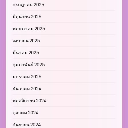
กรกฎาคม 2025
มิถุนายน 2025
พฤษภาคม 2025
เมษายน 2025
มีนาคม 2025
กุมภาพันธ์ 2025
มกราคม 2025
ธันวาคม 2024
พฤศจิกายน 2024
ตุลาคม 2024
กันยายน 2024