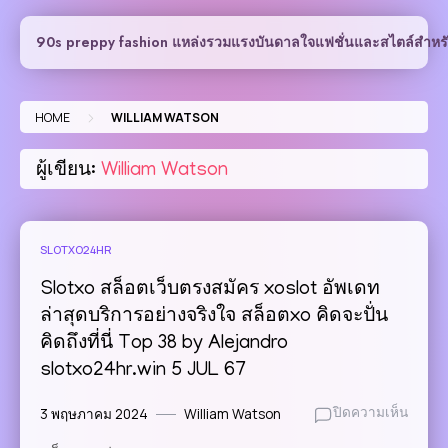
Skip
to
90s preppy fashion แหล่งรวมแรงบันดาลใจแฟชั่นและสไตล์สำหรั
content
>
HOME
WILLIAM WATSON
ผู้เขียน:
William Watson
SLOTXO24HR
Slotxo สล็อตเว็บตรงสมัคร xoslot อัพเดท
ล่าสุดบริการอย่างจริงใจ สล็อตxo คิดจะปั่น
คิดถึงที่นี่ Top 38 by Alejandro
slotxo24hr.win 5 JUL 67
3 พฤษภาคม 2024
William Watson
บน
ปิดความเห็น
Slotx