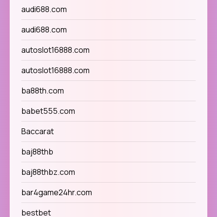
audi688.com
audi688.com
autoslot16888.com
autoslot16888.com
ba88th.com
babet555.com
Baccarat
baj88thb
baj88thbz.com
bar4game24hr.com
bestbet