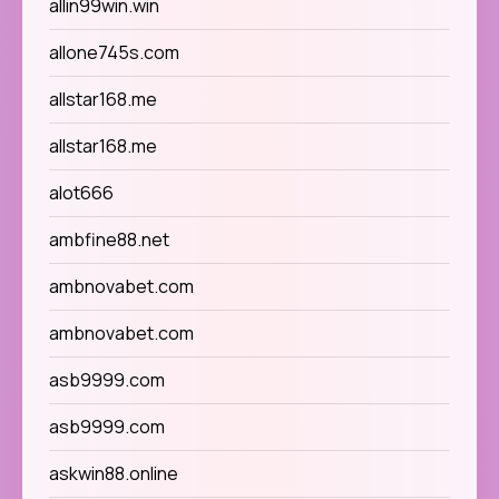
allin99win.win
allone745s.com
allstar168.me
allstar168.me
alot666
ambfine88.net
ambnovabet.com
ambnovabet.com
asb9999.com
asb9999.com
askwin88.online