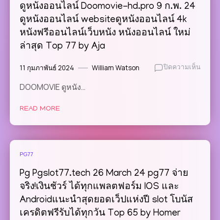
ชัวร์
websit
ดูหนังออนไลน์ Doomovie-hd.pro 9 ก.พ. 24
pg
หนัง
ดูหนังออนไลน์ websiteดูหนังออนไลน์ 4k
แตก
ออนไล
หนังฟรีออนไลน์เว็บหนัง หนังออนไลน์ ใหม่
รางวัล
ฟรี
ดี
ไม่
ล่าสุด Top 77 by Aja
ทุก
กระตุก
เกม
ดู
11 กุมภาพันธ์ 2024
William Watson
บน
ปิดความเห็น
Top
หนัง
ดู
91
DOOMOVIE ดูหนัง…
เว็บ
หนัง
by
ตรง
ออนไล
Lauri
หนัง
READ MORE
Doomo
ออนไล
hd.pr
ใหม่
9
ล่าสุด
ก.พ.
Top
24
PG77
13
ดู
by
หนัง
Pg Pgslot77.tech 26 March 24 pg77 จ่าย
Maryl
ออนไล
จริง!เงินชัวร์ ได้ทุกแพลตฟอร์ม IOS และ
websit
Androidแนะนำสุดยอดเว็ปแห่งปี slot โบนัส
หนัง
ออนไล
เครดิตฟรีรับได้ทุกวัน Top 65 by Homer