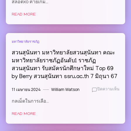
สล็อตxo ค่ายเกม…
สล็อต
เว็บ
READ MORE
ตรง
สมัคร
xoslot
อัพเดท
ล่าสุด
มหาวิทยาลัยราชภัฏ
บริการ
อย่าง
สวนสุนันทา มหาวิทยาลัยสวนสุนันทา คณะ
จริงใจ
มหาวิทยาลัยราชภัฏอันดับ1 ราชภัฏ
สล็อต
สวนสุนันทา รับสมัครนักศึกษาใหม่ Top 69
คิด
จะ
by Berry สวนสุนันทา ssru.ac.th 7 มิถุนา 67
ปั่น
คิดถึง
11 เมษายน 2024
William Watson
บน
ปิดความเห็น
ที่
สวนสุน
กลเม็ดในการเลือ…
นี่
มหาวิท
Top
สวนสุน
38
READ MORE
คณะ
by
มหาวิท
Aleja
ราชภั