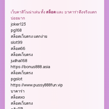
เว็บคาสิโนน่าเล่น ทั้ง
สล็อต
และ
บาคาร่า
ตึงจริงแตก
บ่อยมาก
joker123
pg168
สล็อตเว็บตรง แตกง่าย
slot99
สล็อต66
สล็อตเว็บตรง
judhai168
https://bonus888.asia
สล็อตเว็บตรง
pgslot
https://www.pussy888fun.vip
บาคาร่า
สล็อตxo
สล็อตเว็บตรง