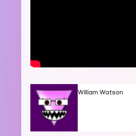
William Watson