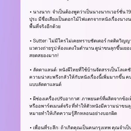
• นางนาก: จำเป็นต้องพูดว่าเป็นนางนากเวอร์ชั่น 
ปุระ มีชื่อเสียงเป็นดอกไม้ไฟแตกจากหนังเรื่องนาง
พื้นที่จริงอีกด้วย
• Sutter: ไม่มีใครไม่เคยทราบชัตเตอร์ กดติดวิญญา
แวดวงถ่ายรูป ห้องแดงในตำนาน ดูน่าขนลุกขึ้นเยอะเ
สยดสยองมาก!
• ลัดดาแลนด์: หนังผีไทยที่ใช้บ้านจัดสรรเป็นโลเคช
ความน่าสะพรึงกลัวให้กับหนังเรื่องนี้เพิ่มมากขึ้น ค
แบบลัดดาแลนด์
• ผีช่องเครื่องปรับอากาศ: ภาพยนตร์ที่ผลิตจากข
หรืออพาร์ตเมนต์จริง ที่ทำให้ตัวหนังมีความน่าขนลุก
หมายทำให้เกิดความรู้สึกหลอนอย่างบอกผิด
• เพื่อนที่ระลึก: ถ้าเกิดคุณเป็นคนกรุงเทพ คุณจำเป