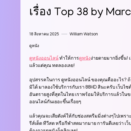
เรื่อง Top 38 by Ma
18 สิงหาคม 2025
William Watson
ดูหนัง
ดูหนังออนไลน์
ทำให้การ
ดูหนัง
ง่ายดายมากยิ่งขึ้น! 
แล้วแต่คุณ ทดลองเลย!
อุปสรรคในการ ดูหนังออนไลน์ ของคุณคืออะไร? ถ้า
มิได้ มาลองใช้บริการกับเรา 88HD สินะครับ เว็บไซต์ดู
อันตรายสูงที่สุดในไทย เราพร้อมให้บริการแล้วใน
ออนไลน์กันเยอะขึ้นเรื่อยๆ
แล้วคุณจะเสียตังค์ให้กับช่องสตรีมมิ่งต่างๆไปเพราะ
รีส์เด็ด ทีวีสด หรือกีฬาสดมากมาย การันตีเลยว่า เว
ต้องการดูหนังก็คลิกเลย!