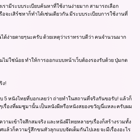
องเรามีระบบระเบียบค้นหาที่ใช้งานง่ายมาก สามารถเลือก
พัก
สม
ือจะเสิร์ชหาก็ทำได้เช่นเดียวกัน มีระบบระเบียบการใช้งานที่
สบ
ๆ
กับ
งานได้ง่ายดายๆนะครับ ด้วยเหตุว่าเราทราบดีว่า คนจำนวนมาก
หน
ฟรี
เต็
เรื
นไม่ใช่น้อย ทำให้การออกแบบหน้าเว็บต้องรองรับด้วย ปุ่มกด
To
38
by
ริง!
Ma
88
hd
5 หนังไทยที่บอกเลยว่า ถ่ายทำในสถานที่จริงกันขอรับ! แล้วก็
เรื่องที่ผมชูมานั้น เป็นหนังผีหรือหนังสยองขวัญนี่แหละครับผม
้ความเข้าใจสึกสมจริง และหนังผีไทยหลายๆเรื่องก็สร้างรวมทั้ง
แล้วก็ความรู้สึกขนหัวลุกแบบจัดเต็มกันไปเลย จะมีเรื่องอะไร