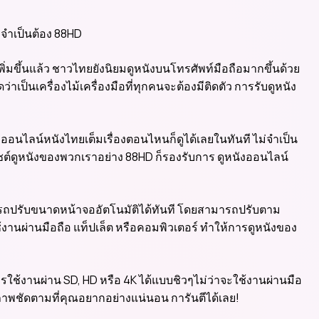
รีย์
เก
ๆจำเป็นต้อง 88HD
จีน
ซี
รี่
่มขึ้นแล้ว ชาวไทยยังนิยมดูหนังบนโทรศัพท์มือถือมากขึ้นด้วย
ย์
ดว่าเป็นเครื่องไม้เครื่องมือที่ทุกคนจะต้องมีติดตัว การรับดูหนัง
เก
Ful
H
งออนไลน์หนังไทยเต็มเรื่องตอนไหนก็ดูได้เลยในทันที ไม่จำเป็น
คร
ทุก
็บไซต์ดูหนังของพวกเราอย่าง 88HD ก็รองรับการ ดูหนังออนไลน์
แน
แฟ
ตล
ารถปรับขนาดหน้าจออัตโนมัติได้ทันที โดยสามารถปรับตาม
แอ
ใช้งานผ่านมือถือ แท็ปเล็ต หรือคอมพิวเตอร์ ทำให้การดูหนังของ
คชั
โร
แ
ติก
รใช้งานผ่าน SD, HD หรือ 4K ได้แบบชิวๆไม่ว่าจะใช้งานผ่านมือ
ดู
ภาพชัดตามที่คุณอยากอย่างแน่นอน การันตีได้เลย!
หน
ออ