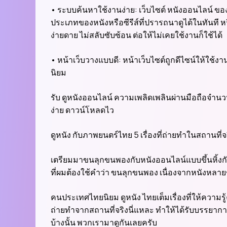
• ระบบค้นหาใช้งานง่าย: เว็บไซต์ หนังออนไลน์ ข
ประเภทของหนังหรือซีรีส์ที่ปรารถนาดูได้ในทันที หร
ง่ายดาย ไม่สลับซับซ้อน ต่อให้ไม่เคยใช้งานก็ใช้ได้
• หน้าเว็บวางแบบดี: หน้าเว็บไซต์ถูกดีไซน์ให้ใช้
นิยม
รับ ดูหนังออนไลน์ ความเพลิดเพลินผ่านมือถือจำนว
ง่าย ดาวน์โหลดไว
ดูหนัง กับภาพยนตร์ไทย 5 เรื่องที่ถ่ายทำในสถานที่จ
เตรียมมาขนลุกขนพองกับหนังออนไลน์แบบขึ้นหิ้งกับ 
ที่ผมต้องใช้คำว่า ขนลุกขนพอง เนื่องจากหนังหลายๆ
คนประเทศไทยนิยม ดูหนัง ไทยเต็มเรื่องที่ให้ความรู
ถ่ายทำจากสถานที่จริงนี่แหละ ทำให้ได้รับบรรยากาศ
บ้างนั้น พวกเรามาดูกันเลยครับ