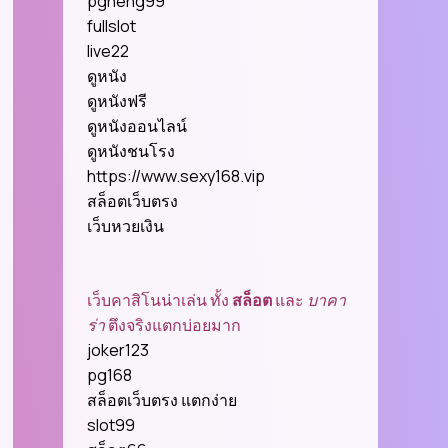
pgheng99
fullslot
าหลี
live22
ดูหนัง
ดูหนังฟรี
ดูหนังออนไลน์
าหลี
ดูหนังชนโรง
l
D
https://www.sexy168.vip
บ
สล็อตเว็บตรง
เว็บหวยเงิน
ว
นตาซี
ก
เว็บคาสิโนน่าเล่น ทั้ง
สล็อต
และ
บาคา
่น
ร่า
ตึงจริงแตกบ่อยมาก
joker123
มน
pg168
สล็อตเว็บตรง แตกง่าย
slot99
ัง
นไลน์