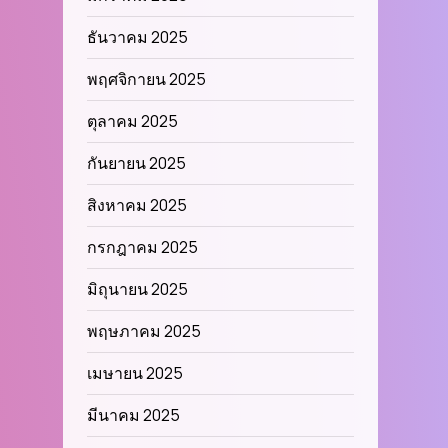
ธันวาคม 2025
พฤศจิกายน 2025
ตุลาคม 2025
กันยายน 2025
สิงหาคม 2025
กรกฎาคม 2025
มิถุนายน 2025
พฤษภาคม 2025
เมษายน 2025
มีนาคม 2025