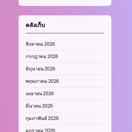
คลังเก็บ
สิงหาคม 2026
กรกฎาคม 2026
มิถุนายน 2026
พฤษภาคม 2026
เมษายน 2026
มีนาคม 2026
กุมภาพันธ์ 2026
มกราคม 2026