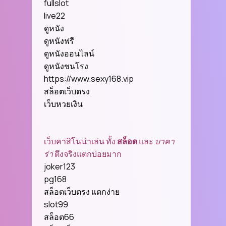
fullslot
live22
ดูหนัง
ดูหนังฟรี
ดูหนังออนไลน์
ดูหนังชนโรง
https://www.sexy168.vip
สล็อตเว็บตรง
เว็บหวยเงิน
เว็บคาสิโนน่าเล่น ทั้ง
สล็อต
และ
บาคา
ร่า
ตึงจริงแตกบ่อยมาก
joker123
pg168
สล็อตเว็บตรง แตกง่าย
slot99
สล็อต66