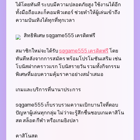
ได้โดยทันที ระบบมีความปลอดภัยสูง ใช้งานได้อีก
ทั้งมือถือและก็คอมพิวเตอร์ ช่วยทำให้ผู้เล่นเข้าถึง
ความบันเทิงได้ทุกที่ทุกเวลา
สิทธิพิเศษ sqgame555 เครดิตฟรี
สมาชิกใหม่จะได้รับ
sqgame555 เครดิตฟรี
โดย
ทันทีหลังจากการสมัคร พร้อมโปรโมชันเสริม เช่น
โบนัสฝากคราวแรก โบนัสรายวัน รวมทั้งกิจกรรม
พิเศษที่มอบความคุ้มราคาอย่างสม่ำเสมอ
เกมและบริการที่นานาประการ
sqgame555 เก็บรวบรวมความเบิกบานใจที่ตอบ
ปัญหาผู้เล่นทุกกลุ่ม ไม่ว่าจะรู้สึกชื่นชอบเกมคาสิโน
สด สล็อต กีฬา หรือเกมยิงปลา
คาสิโนสด