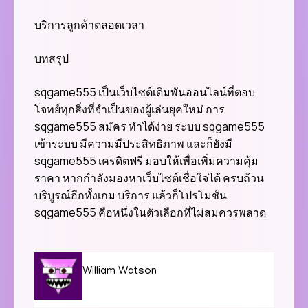
บริการลูกค้าตลอดเวลา
บทสรุป
sqgame555 เป็นเว็บไซต์เดิมพันออนไลน์ที่ตอบ
โจทย์ทุกสิ่งที่จำเป็นของผู้เล่นยุคใหม่ การ
sqgame555 สมัคร ทำได้ง่าย ระบบ sqgame555
เข้าระบบ มีความมีประสิทธิภาพ และก็ยังมี
sqgame555 เครดิตฟรี มอบให้เพื่อเพิ่มความคุ้ม
ราคา หากกำลังมองหาเว็บไซต์เชื่อใจได้ ครบถ้วน
บริบูรณ์อีกทั้งเกม บริการ แล้วก็โปรโมชัน
sqgame555 คือหนึ่งในตัวเลือกที่ไม่สมควรพลาด
William Watson