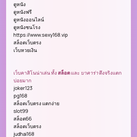
ดูหนัง
ดูหนังฟรี
ดูหนังออนไลน์
ดูหนังชนโรง
https://www.sexy168.vip
สล็อตเว็บตรง
เว็บหวยเงิน
เว็บคาสิโนน่าเล่น ทั้ง
สล็อต
และ
บาคาร่า
ตึงจริงแตก
บ่อยมาก
joker123
pg168
สล็อตเว็บตรง แตกง่าย
slot99
สล็อต66
สล็อตเว็บตรง
judhai168