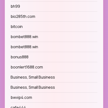
bh99
bio285th.com
bitcoin
bombet888.win
bombet888.win
bonus888
boonlert1688.com
Business, Small Business
Business, Small Business
bwvip4.com
cafe444