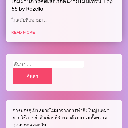
เกมผ่านการคัดเลือกถอนง่ายไม่มีเทิร์น Top
55 by Rozella
ในสมัยที่เกมออน…
READ MORE
ค้นหา
สำหรับ:
การบรรลุเป้าหมายไม่มาจากการทำสิ่งใหญ่ แต่มา
จากวิธีการทำสิ่งเล็กๆที่รับรองตัวตนรวมทั้งความ
อุตสาหะแต่ละวัน