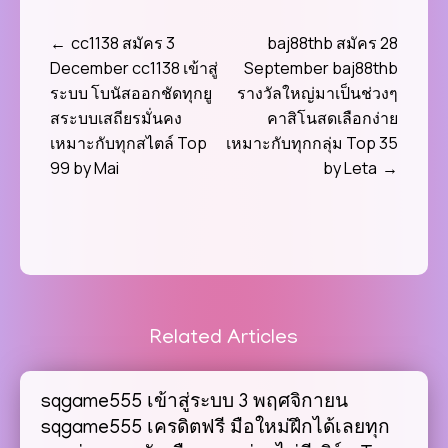
cc1138 สมัคร 3
baj88thb สมัคร 28
แนะแนว
December cc1138 เข้าสู่
September baj88thb
เรื่อง
ระบบ โบนัสออกชัดทุกยู
รางวัลใหญ่มาเป็นช่วงๆ
สระบบเสถียรมั่นคง
คาสิโนสดเลือกง่าย
เหมาะกับทุกสไตล์ Top
เหมาะกับทุกกลุ่ม Top 35
99 by Mai
by Leta
Related Articles
sqgame555 เข้าสู่ระบบ 3 พฤศจิกายน
sqgame555 เครดิตฟรี มือใหม่ฝึกได้เลยทุก