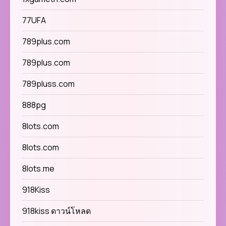
77UFA
789plus.com
789plus.com
789pluss.com
888pg
8lots.com
8lots.com
8lots.me
918Kiss
918kiss ดาวน์โหลด