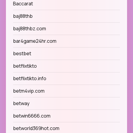
Baccarat
baj88thb
baj88thbz.com
bar4game24hr.com
bestbet
betflixtikto
betflixtikto.info
betm4vip.com
betway
betwin6666.com
betworld369hot.com