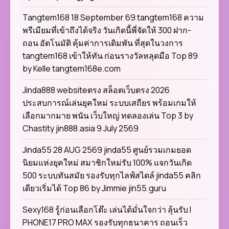
Tangtem168 18 September 69 tangtem168 ความ
พรีเมียมที่เข้าถึงได้จริง วันเกิดนี้พี่จัดให้ 300 ฝาก-
ถอน อัตโนมัติ คุ้มค่าการเดิมพัน ที่สุดในวงการ
tangtem168 เข้าให้ทัน ก่อนรางวัลหลุดมือ Top 89
by Kelle tangtem168e.com
Jinda888 websiteตรง สล็อตเว็บตรง 2026
ประสบการณ์เล่นยุคใหม่ ระบบเสถียร พร้อมเกมให้
เลือกมากมาย พนัน เว็บใหญ่ ทดลองเล่น Top 3 by
Chastity jin888.asia 9 July 2569
Jinda55 28 AUG 2569 jinda55 ศูนย์รวมเกมยอด
นิยมแห่งยุคใหม่ สมาชิกใหม่รับ 100% แจกวันเกิด
500 ระบบทันสมัย รองรับทุกไลฟ์สไตล์ jinda55 คลิก
เดียวเริ่มได้ Top 86 by Jimmie jin55.guru
Sexy168 รู้ก่อนเลือกโต๊ะ เล่นได้มั่นใจกว่า ลุ้นรับ I
PHONE17 PRO MAX รองรับทุกธนาคาร ถอนเร็ว