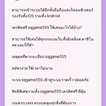
สามารถเข้าระบบได้อีกทั้งมือถือและก็คอมพิวเตอร์
รองรับทั้ง iOS รวมทั้ง Android
เครดิตฟรี sqgame555 ใช้เล่นอะไรได้บ้าง?
สามารถใช้เล่นได้ทุกเกมบนเว็บ ทั้งยังสล็อต คาสิโน
สด และก็กีฬา
เหตุผลที่ควรจะเลือก sqgame555
สมัครง่าย ใช้เวลาไม่นาน
ระบบ sqgame555 เข้าสู่ระบบ รวดเร็ว ปลอดภัย
สิทธิพิเศษรวมทั้ง sqgame555 เครดิตฟรี ที่คุ้ม
เกมครบวงจร ครอบคลุมทุกสิ่งที่ต้องการ