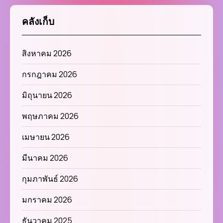
คลังเก็บ
สิงหาคม 2026
กรกฎาคม 2026
มิถุนายน 2026
พฤษภาคม 2026
เมษายน 2026
มีนาคม 2026
กุมภาพันธ์ 2026
มกราคม 2026
ธันวาคม 2025