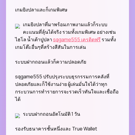
เกมยิงปลาและก็เกมพิเศษ
เกมยิงปลาที่มาพร้อมภาพงามแล้วก็ระบบ
คะแนนที่ลุ้นได้จริง รวมทั้งเกมพิเศษ อย่างเช่น
ไฮโล น้ำเต้าปูปลา
sqgame555 เครดิตฟรี
รวมทั้ง
เกมโต๊ะอื่นๆที่สร้างสีสันในการเล่น
ระบบฝากถอนแล้วก็ความปลอดภัย
sqgame555 ปรับปรุงระบบธุรกรรมการคลังที่
ปลอดภัยและก็ใช้งานง่าย ผู้เล่นมั่นใจได้ว่าทุก
กระบวนการทำรายการจะรวดเร็วทันใจและเชื่อถือ
ได้
ระบบฝากถอนอัตโนมัติ 1 วัน
รองรับธนาคารชั้นหนึ่งและ True Wallet