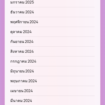
มกราคม 2025
ธันวาคม 2024
พฤศจิกายน 2024
ตุลาคม 2024
กันยายน 2024
สิงหาคม 2024
กรกฎาคม 2024
มิถุนายน 2024
พฤษภาคม 2024
เมษายน 2024
มีนาคม 2024