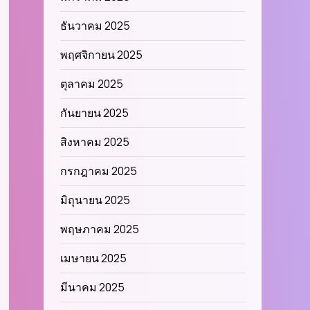
ธันวาคม 2025
พฤศจิกายน 2025
ตุลาคม 2025
กันยายน 2025
สิงหาคม 2025
กรกฎาคม 2025
มิถุนายน 2025
พฤษภาคม 2025
เมษายน 2025
มีนาคม 2025