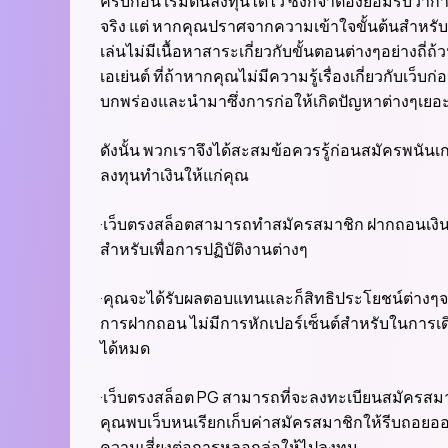
ครบก่อน เริ่มต้นลงทุนได้ไว ซึ่งก็จำต้องยอมรับว่า
จริง แต่ หากคุณปราศจากความเข้าใจขั้นต้นสำหรับเพื
เล่นไม่มีเนื้อหาสาระเกี่ยวกับขั้นตอนต่างๆอย่างถี่
เอเย่นต์ ที่ถ้าหากคุณไม่มีความรู้เรื่องเกี่ยวกับเว็
บกพร่องและนำมาซึ่งการก่อให้เกิดปัญหาต่างๆเย
ดังนั้น พวกเราจึงได้สะสมข้อควรรู้ก่อนสมัครพนันเ
ลงทุนทำเงินให้แก่คุณ
·เว็บตรงสล็อตสามารถทำสมัครสมาชิก ฝากถอนเงินแล
สำหรับเพื่อการปฏิบัติงานต่างๆ
·คุณจะได้รับผลตอบแทนและก็สิทธิประโยชน์ต่างๆจ
การฝากถอน ไม่มีการหักเปอร์เซ็นต์สำหรับในการเด
ได้หมด
·เว็บตรงสล็อต PG สามารถที่จะลงทะเบียนสมัครสมาช
คุณพบเว็บหนเรียกเก็บค่าสมัครสมาชิกให้รีบถอยออกม
ความเสี่ยงต่อการหลอกล่อให้ไปลงทุน