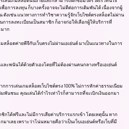
การเล่นเกมสล็อตนั้นง่ายและก็สามารถฝึกซ้อมได้รวดเร็วทันใจ
่อการลงทุน ก็บางครั้งอาจจะไม่ดีต่อการเดิมพันได้ เนื่องจากผู้
ถ้วน ดังเช่น แนวทางการทำวิชาความรู้จักเว็บไซต์ตรงสล็อตไม่ผ่าน
บก่อนการลงทะเบียนเป็นสมาชิก ก็อาจก่อให้เลือกผู้ให้บริการที่
อะมาก
กมสล็อตค่ายพีจีกับเว็บตรงไม่ผ่านเอเย่นต์ มาเป็นแนวทางในการ
ะพนันได้ด้วยตัวเองโดยที่ไม่ต้องผ่านคนกลางหรือเอเย่นต์
ากการเล่นเกมสล็อตเว็บไซต์ตรง 100% ไม่การหักค่าธรรมเนียม
ิมพันชนะ คุณเล่นได้กำไรเท่าไรก็สามารถที่จะเบิกเงินออกมา
ิกได้ฟรีและไม่มีการเสียค่าบริการแรกเข้า โดยเหตุนั้น หาก
าเลย เพราะว่าโน่นหมายคือว่าเป็นเว็บเอเย่นต์หรือเว็บที่มี