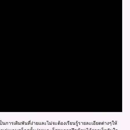
Ro
ทด
เล่
สล
pg
pg
1
็นการเดิมพันที่ง่ายและไม่จะต้องเรียนรู้รายละเอียดต่างๆให้