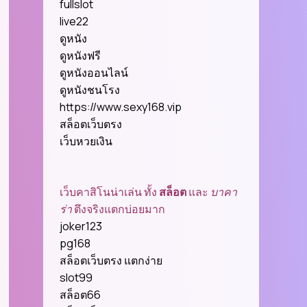
fullslot
cky
ลอง
live22
น
ดูหนัง
็อต
ดูหนังฟรี
ดูหนังออนไลน์
slot99.in
ดูหนังชนโรง
https://www.sexy168.vip
สล็อตเว็บตรง
เว็บหวยเงิน
เว็บคาสิโนน่าเล่น ทั้ง
สล็อต
และ
บาคา
ร่า
ตึงจริงแตกบ่อยมาก
joker123
pg168
สล็อตเว็บตรง แตกง่าย
slot99
สล็อต66