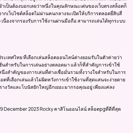
่งจำเป็นต้องบอกเลยว่าหนึ่งในคุณลักษณะเด่นของเว็บตรงสล็อตก็
จากเว็บไซต์สล็อตไม่ผ่านคนกลางจะเปิดให้บริการตลอดยี่สิบสี่
ง เนื่องจากรองรับการใช้งานผ่านมือถือ สามารถเล่นได้ทุกระบบ
ะเทศไทย ที่เลือกเล่นสล็อตออนไลน์ต่างยอมรับในตัวค่ายว่า
ั่นสำหรับในการเล่นอย่างตลอดมา แล้วก็ที่สำคัญการเข้าใช้
หนึ่งสำคัญของการเล่นที่ต่างเชื่อมั่นรวมทั้งวางใจสำหรับในการ
ล็อตที่เลือกเล่นแล้วไม่ผิดหวังการเข้าใช้งานที่สุดแสนจะง่ายดาย
 รางวัลและโบนัสยักใหญ่อีกเยอะมากรอคุณอยู่ เพียงแค่ลง
29 December 2023 Rocky คาสิโนออนไลน์ สล็อตpgที่ดีที่สุด