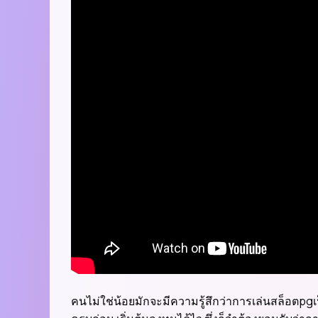
คนไม่ใช่น้อยมักจะมีความรู้สึกว่าการเล่นสล็อตpgเป