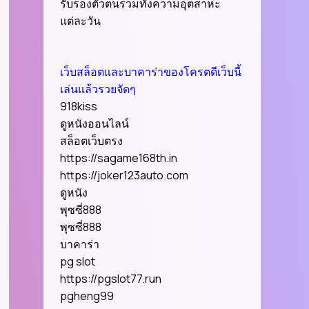
รับรองตัวตนรวมทั้งความอุตสาหะ
รา
แต่ละวัน
็อตpg
bpg
ot
เว็บสล็อตและบาคาร่าของโครตดีเว็บนี้
บ
เล่นแล้วรวยจัดๆ
ม่
918kiss
ดูหนังออนไลน์
สล็อตเว็บตรง
บ
https://sagame168th.in
่
https://joker123auto.com
ลอง
ดูหนัง
น
พุซซี่888
็อต
พุซซี่888
ลอง
บาคาร่า
น
pg slot
p
https://pgslot77.run
pgheng99