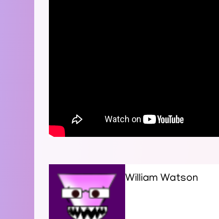
William Watson