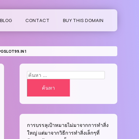
BLOG
CONTACT
BUY THIS DOMAIN
 PGSLOT99.IN 1
ค้นหา
สำหรับ:
การบรรลุเป้าหมายไม่มาจากการทำสิ่ง
ใหญ่ แต่มาจากวิธีการทำสิ่งเล็กๆที่
น