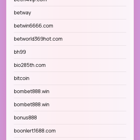
betway
betwin6666.com
betworld369hot.com
bh99
bio285th.com
bitcoin
bombet888.win
bombet888.win
bonus888
boonlert1688.com