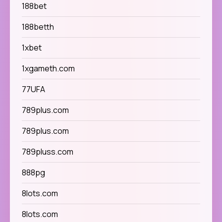
188bet
188betth
1xbet
1xgameth.com
77UFA
789plus.com
789plus.com
789pluss.com
888pg
8lots.com
8lots.com