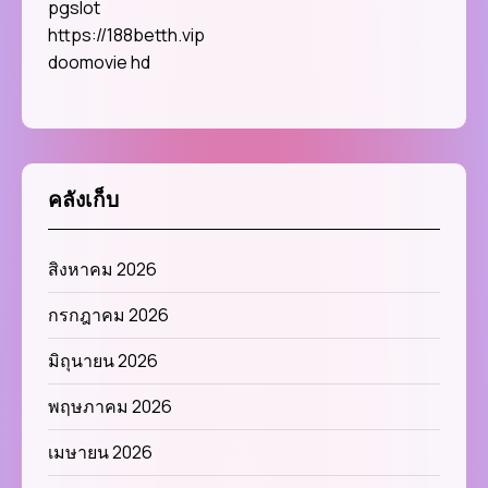
pgslot
https://188betth.vip
doomovie hd
คลังเก็บ
สิงหาคม 2026
กรกฎาคม 2026
มิถุนายน 2026
พฤษภาคม 2026
เมษายน 2026