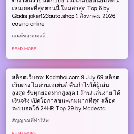
ตรง เล่นง่าย แตกบ่อย รวมเกมยอดนิยมที่คน
เล่นเยอะที่สุดตอนนี้ ใหม่ล่าสุด Top 6 by
Gladis joker123auto.shop 1 สิงหาคม 2026
casino online
เสน่ห์ของเกมสล็…
READ MORE
สล็อตเว็บตรง Kodmhai.com 9 July 69 สล็อต
เว็บตรง ไม่ผ่านเอเย่นต์ คืนกำไรให้ผู้เล่น
สูงสุด รับทุกยอดฝากสูงสุด 1 ล้าน! เล่นง่าย ได้
เงินจริง เปิดโอกาสชนะเกมมากที่สุด สล็อต
ระบบออโต้ 24HR Top 29 by Modesta
สัญญาณที่ทำให้พ…
READ MORE