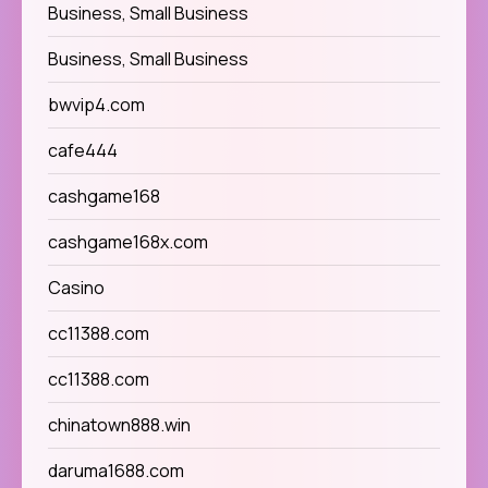
Business, Small Business
Business, Small Business
bwvip4.com
cafe444
cashgame168
cashgame168x.com
Casino
cc11388.com
cc11388.com
chinatown888.win
daruma1688.com