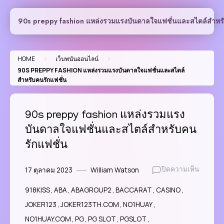
Skip
to
90s preppy fashion แหล่งรวมแรงบันดาลใจแฟชั่นและสไตล์สำหรั
content
>
>
HOME
เว็บพนันออนไลน์
90S PREPPY FASHION แหล่งรวมแรงบันดาลใจแฟชั่นและสไตล์
สำหรับคนรักแฟชั่น
90s preppy fashion แหล่งรวมแรง
บันดาลใจแฟชั่นและสไตล์สำหรับคน
รักแฟชั่น
17 ตุลาคม 2023
William Watson
บน
ปิดความเห็น
90s
918KISS
ABA
ABAGROUP2
BACCARAT
CASINO
preppy
fashion
JOKER123
JOKER123TH.COM
NO1HUAY
แหล่ง
NO1HUAY.COM
PG
PG SLOT
PGSLOT
รวม