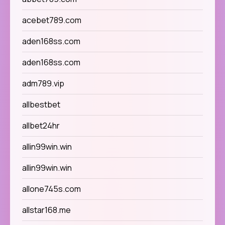
acebet789.com
aden168ss.com
aden168ss.com
adm789.vip
allbestbet
allbet24hr
allin99win.win
allin99win.win
allone745s.com
allstar168.me