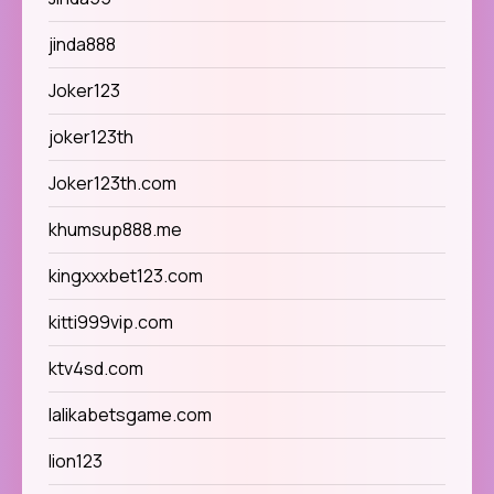
jinda888
Joker123
joker123th
Joker123th.com
khumsup888.me
kingxxxbet123.com
kitti999vip.com
ktv4sd.com
lalikabetsgame.com
lion123