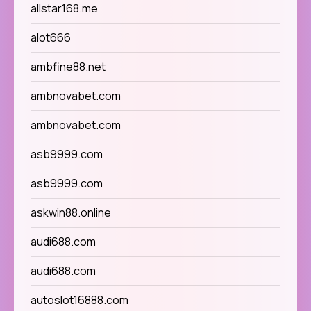
allstar168.me
alot666
ambfine88.net
ambnovabet.com
ambnovabet.com
asb9999.com
asb9999.com
askwin88.online
audi688.com
audi688.com
autoslot16888.com