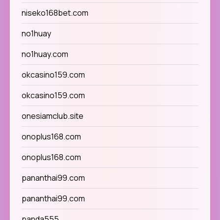
niseko168bet.com
no1huay
no1huay.com
okcasino159.com
okcasino159.com
onesiamclub.site
onoplus168.com
onoplus168.com
pananthai99.com
pananthai99.com
panda555