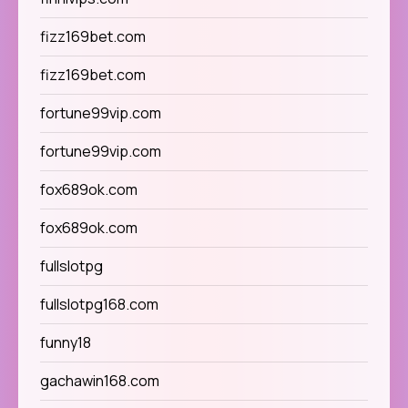
fizz169bet.com
fizz169bet.com
fortune99vip.com
fortune99vip.com
fox689ok.com
fox689ok.com
fullslotpg
fullslotpg168.com
funny18
gachawin168.com