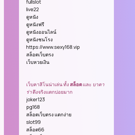
fullslot
live22
ดูหนัง
ดูหนังฟรี
ดูหนังออนไลน์
ดูหนังชนโรง
https://www.sexy168.vip
สล็อตเว็บตรง
เว็บหวยเงิน
เว็บคาสิโนน่าเล่น ทั้ง
สล็อต
และ
บาคา
ร่า
ตึงจริงแตกบ่อยมาก
joker123
pg168
สล็อตเว็บตรง แตกง่าย
slot99
สล็อต66