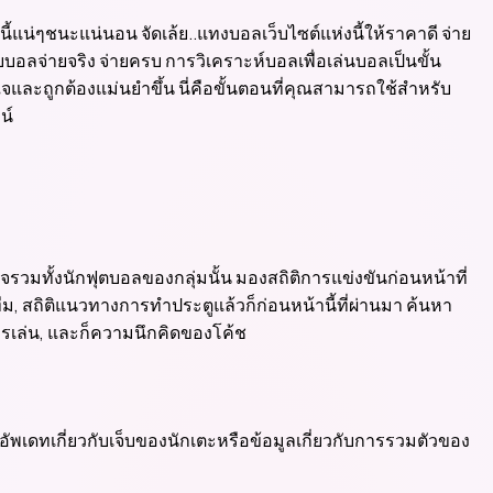
้แน่ๆชนะแน่นอน จัดเล้ย..แทงบอลเว็บไซต์แห่งนี้ให้ราคาดี จ่าย
็บบอลจ่ายจริง จ่ายครบ การวิเคราะห์บอลเพื่อเล่นบอลเป็นขั้น
จและถูกต้องแม่นยำขึ้น นี่คือขั้นตอนที่คุณสามารถใช้สำหรับ
น์
จรวมทั้งนักฟุตบอลของกลุ่มนั้น มองสถิติการแข่งขันก่อนหน้าที่
ีม, สถิติแนวทางการทำประตูแล้วก็ก่อนหน้านี้ที่ผ่านมา ค้นหา
บการเล่น, และก็ความนึกคิดของโค้ช
่อัพเดทเกี่ยวกับเจ็บของนักเตะหรือข้อมูลเกี่ยวกับการรวมตัวของ