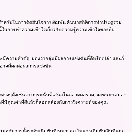
ป็นสำหรับในการตัดสินใจการเดิมพัน ค้นหาสถิติการทำประตูรวม
ุ่มนี้ในการทำความเข้าใจเกี่ยวกับความรู้ความเข้าใจของทีม
มีความสำคัญ มองว่ากลุ่มมีผลการแข่งขันที่ดีหรือเปล่า และก็
ที่อาจมีผลต่อผลการแข่งขัน
ต่างๆดังเช่นว่า การพนันที่เสนอในตลาดผลรวม, ผลชนะ-เสมอ-
ที่มีคุณค่าที่ดีแล้วก็สอดคล้องกับการวิเคราะห์ของคุณ
มอกับการตั้งระดับเดิมพันที่เหมาะสม ไม่ควรเดิมพันเงินที่คุณ