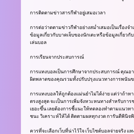
การติดตามข่าวสารกีฬาอยู่เสมอเวลา
การต่อว่าดตามข่าวกีฬาอย่างสม่ำเสมอเป็นเรื่องจำเป
ข้อมูลเกี่ยวกับบาดเจ็บของนักเตะหรือข้อมูลเกี่ย
เล่นบอล
การเรียนจากประสบการณ์
การแทงบอลเป็นการศึกษาจากประสบการณ์ คุณอาจ
ผิดพลาดของคุณรวมทั้งปรับปรุงแนวทางการพนันข
การแทงบอลให้ถูกต้องแม่นยำไม่ได้ง่าย แต่ว่าถ้าห
ตรงสูงสุด จะเป็นการเพิ่มจังหวะหนทางสำหรับการช
เยอะขึ้น เลยต้องการชี้แนะให้ทดลองทำตามแนวทางรว
ชนะ วิเคราะห์ให้ได้ ติดตามผลทุกงวด การันตีพิน
ควรที่จะเลือกเว็บที่น่าไว้ใจ เว็บไซต์บอลจ่ายจริง