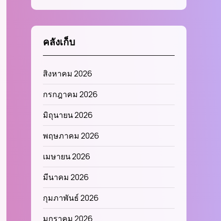
คลังเก็บ
สิงหาคม 2026
กรกฎาคม 2026
มิถุนายน 2026
พฤษภาคม 2026
เมษายน 2026
มีนาคม 2026
กุมภาพันธ์ 2026
มกราคม 2026