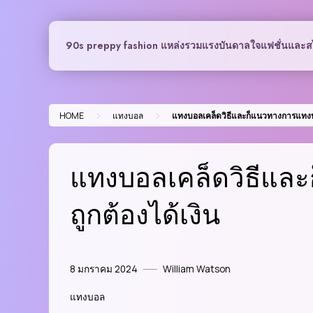
Skip
to
content
90s preppy fashion แหล่งรวมแรงบันดาลใจแฟชั่นและสไ
>
>
HOME
แทงบอล
แทงบอลเคล็ดวิธีและก็แนวทางการแทงบอ
แทงบอลเคล็ดวิธีแล
ถูกต้องได้เงิน
8 มกราคม 2024
William Watson
แทงบอล