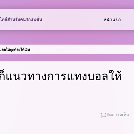
ตล์สำหรับคนรักแฟชั่น
หน้าแรก
ลให้ถูกต้องได้เงิน
ะก็แนวทางการแทงบอลให้
บ
ปิดความเห็น
แท
บอ
เค