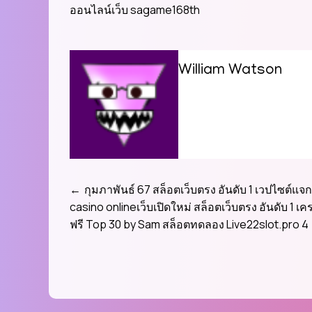
ออนไลน์เว็บ sagame168th
William Watson
กุมภาพันธ์ 67 สล็อตเว็บตรง อันดับ 1 เวปไซต์แจ
แนะแนว
casino onlineเว็บเปิดใหม่ สล็อตเว็บตรง อันดับ 1 เค
เรื่อง
ฟรี Top 30 by Sam สล็อตทดลอง Live22slot.pro 4