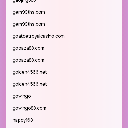
gaojing888
gem99ths.com
gem99ths.com
goatbetroyalcasino.com
gobaza88.com
gobaza88.com
golden4566.net
golden4566.net
gowingo
gowingo88.com
happy168