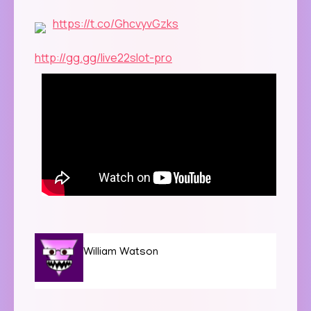
https://t.co/GhcvyvGzks
http://gg.gg/live22slot-pro
William Watson