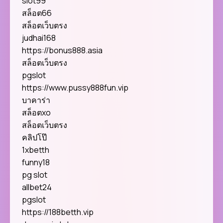
slot99
สล็อต66
สล็อตเว็บตรง
judhai168
https://bonus888.asia
สล็อตเว็บตรง
pgslot
https://www.pussy888fun.vip
บาคาร่า
สล็อตxo
สล็อตเว็บตรง
คลิปโป๊
1xbetth
funny18
pg slot
allbet24
pgslot
https://188betth.vip