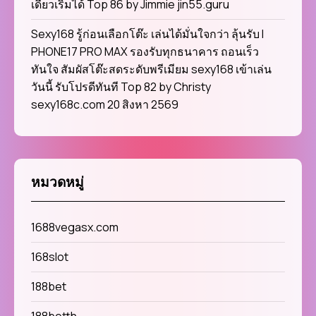
เดียวเริ่มได้ Top 86 by Jimmie jin55.guru
Sexy168 รู้ก่อนเลือกโต๊ะ เล่นได้มั่นใจกว่า ลุ้นรับ I
PHONE17 PRO MAX รองรับทุกธนาคาร ถอนเร็ว
ทันใจ สัมผัสโต๊ะสดระดับพรีเมียม sexy168 เข้าเล่น
วันนี้ รับโปรดีทันที Top 82 by Christy
sexy168c.com 20 สิงหา 2569
หมวดหมู่
1688vegasx.com
168slot
188bet