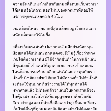
ความอื่นๆที่แนะนำเกี่ยวกับเกมสล็อตบนเว็บพวกเรา
ได้เลย หรือไต่ถามแอดไม่นของพวกเราที่คอยให้
บริการทุกคนตลอด 24 ชั่วโมง
เกมสล็อตไหนจ่ายมากที่สุด สล็อต pg เว็บตรง แตก
หนัก แจ็คพอตให้ไม่ยั้ง
สล็อตเว็บตรง อันดับ 1ฝากถอนไม่มีอย่างน้อย ทุน
น้อยเล่นได้แน่นอน ทุกคนคงจะยังไม่รู้เรื่องว่าทาง
เว็บไซต์พวกเรานั้น มิได้จำกัดขั้นต่ำในการเข้าเล่น
มีทุนน้อยก็เข้าเล่นได้ทุกค่าย อยากจะเข้าเล่นเกม
ไหนก็สามารถเข้ามาเลือกเล่นได้เลย ลงทุนกับเรา
เป็นเว็บไซต์ตรงฝากได้แบบไม่มีอย่างต่ำ ไม่จำเป็นที่
จะต้องใช้ทุนมาก ก็สร้างรายได้ให้ทุกท่านได้
มหาศาลแล้ว ไม่ต้องกลัวว่าเล่นเว็บพวกเราแล้วจะ
ไม่คุ้ม เพราะเว็บไซต์สล็อตpgของเราคือเว็บที่มี
อัตราจ่ายสูง และก็น่าเชื่อถือเลยว่าสูงขึ้นมากยิ่งกว่า
เว็บไซต์อื่นๆที่ทุกคนเคยสัมผัสมาอย่างไม่ต้องสงสัย