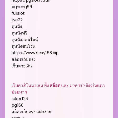
https://pgslot77.run
pgheng99
fullslot
live22
ดูหนัง
ดูหนังฟรี
ดูหนังออนไลน์
ดูหนังชนโรง
https://www.sexy168.vip
สล็อตเว็บตรง
เว็บหวยเงิน
เว็บคาสิโนน่าเล่น ทั้ง
สล็อต
และ
บาคาร่า
ตึงจริงแตก
บ่อยมาก
joker123
pg168
สล็อตเว็บตรง แตกง่าย