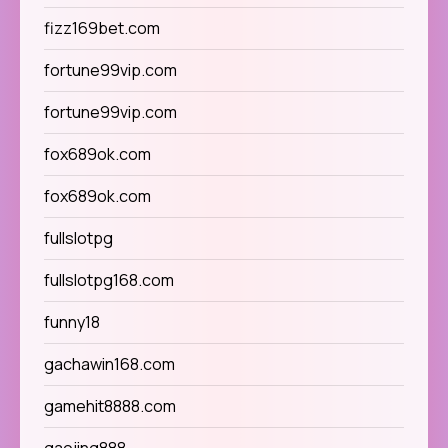
fizz169bet.com
fortune99vip.com
fortune99vip.com
fox689ok.com
fox689ok.com
fullslotpg
fullslotpg168.com
funny18
gachawin168.com
gamehit8888.com