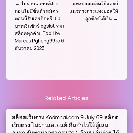
ไม่ผ่านเอเย่นต์ฝาก
แทงบอลเคล็ดวิธีและก็
แนะแนว
ถอนไม่มีขั้นต่ำ สมัคร
แนวทางการแทงบอลให้
เรื่อง
ตอนนี้รับเครดิตฟรี 100
ถูกต้องได้เงิน
บาทเงินชัวร์ pgslot รวม
สล็อตทุกค่าย Top 1 by
Marcus Pgheng99.io 6
ธันวาคม 2023
Related Articles
สล็อตเว็บตรง Kodmhai.com 9 July 69 สล็อต
เว็บตรง ไม่ผ่านเอเย่นต์ คืนกำไรให้ผู้เล่น