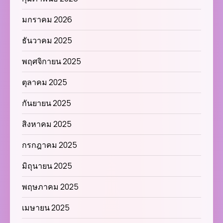
มกราคม 2026
ธันวาคม 2025
พฤศจิกายน 2025
ตุลาคม 2025
กันยายน 2025
สิงหาคม 2025
กรกฎาคม 2025
มิถุนายน 2025
พฤษภาคม 2025
เมษายน 2025