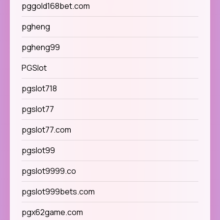
pggold168bet.com
pgheng
pgheng99
PGSlot
pgslot718
pgslot77
pgslot77.com
pgslot99
pgslot9999.co
pgslot999bets.com
pgx62game.com