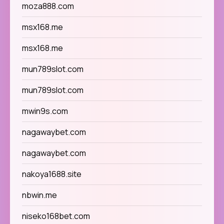
moza888.com
msx168.me
msx168.me
mun789slot.com
mun789slot.com
mwin9s.com
nagawaybet.com
nagawaybet.com
nakoya1688.site
nbwin.me
niseko168bet.com