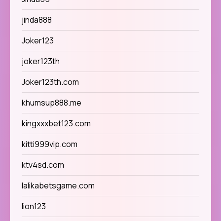
jinda888
Joker123
joker123th
Joker123th.com
khumsup888.me
kingxxxbet123.com
kitti999vip.com
ktv4sd.com
lalikabetsgame.com
lion123