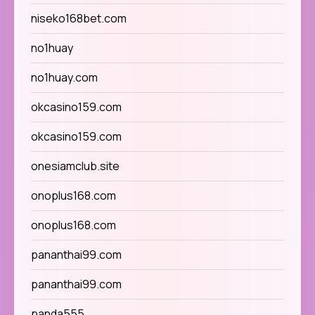
niseko168bet.com
no1huay
no1huay.com
okcasino159.com
okcasino159.com
onesiamclub.site
onoplus168.com
onoplus168.com
pananthai99.com
pananthai99.com
panda555