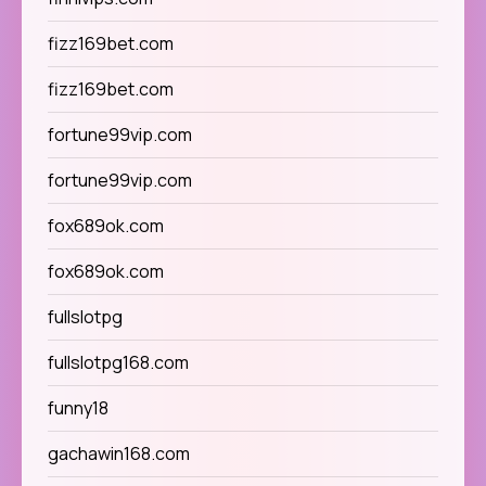
fizz169bet.com
fizz169bet.com
fortune99vip.com
fortune99vip.com
fox689ok.com
fox689ok.com
fullslotpg
fullslotpg168.com
funny18
gachawin168.com