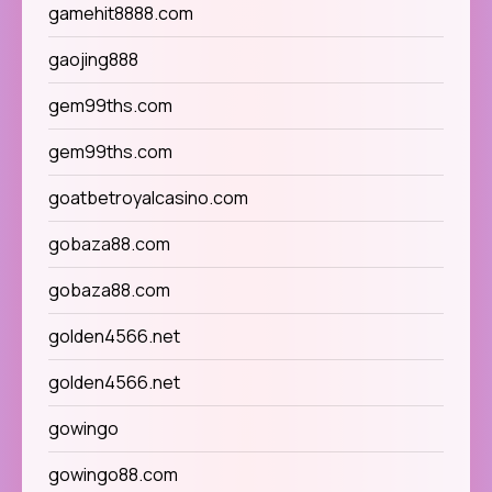
gamehit8888.com
gaojing888
gem99ths.com
gem99ths.com
goatbetroyalcasino.com
gobaza88.com
gobaza88.com
golden4566.net
golden4566.net
gowingo
gowingo88.com