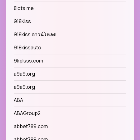
8lots.me
918Kiss
918kiss ดาวน์โหลด
918kissauto
9kpluss.com
a9a9.org
a9a9.org
ABA
ABAGroup2
abbet789.com
abbet789.com