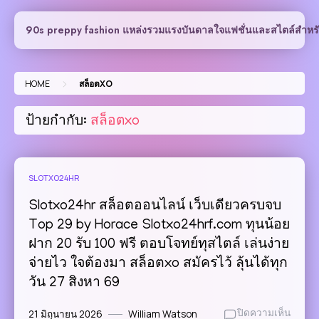
Skip
to
90s preppy fashion แหล่งรวมแรงบันดาลใจแฟชั่นและสไตล์สำหรั
content
>
HOME
สล็อตXO
ป้ายกำกับ:
สล็อตxo
SLOTXO24HR
Slotxo24hr สล็อตออนไลน์ เว็บเดียวครบจบ
Top 29 by Horace Slotxo24hrf.com ทุนน้อย
ฝาก 20 รับ 100 ฟรี ตอบโจทย์ทุสไตล์ เล่นง่าย
จ่ายไว ใจต้องมา สล็อตxo สมัครไว้ ลุ้นได้ทุก
วัน 27 สิงหา 69
21 มิถุนายน 2026
William Watson
บน
ปิดความเห็น