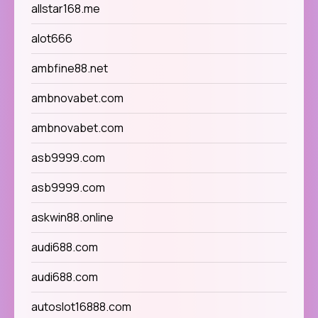
allstar168.me
alot666
ambfine88.net
ambnovabet.com
ambnovabet.com
asb9999.com
asb9999.com
askwin88.online
audi688.com
audi688.com
autoslot16888.com