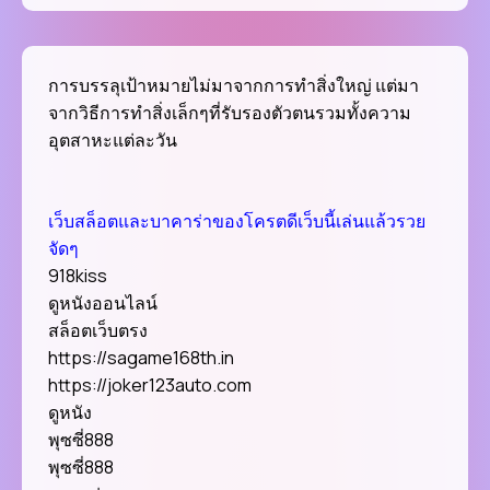
ฟรี
จะ
3
ปั่น
ตุลาค
คิดถึง
การบรรลุเป้าหมายไม่มาจากการทำสิ่งใหญ่ แต่มา
67
ที่
จากวิธีการทำสิ่งเล็กๆที่รับรองตัวตนรวมทั้งความ
นี่
Top
อุตสาหะแต่ละวัน
38
by
Aleja
เว็บสล็อตและบาคาร่าของโครตดีเว็บนี้เล่นแล้วรวย
slotxo
จัดๆ
5
JUL
918kiss
67
ดูหนังออนไลน์
สล็อตเว็บตรง
https://sagame168th.in
https://joker123auto.com
ดูหนัง
พุซซี่888
พุซซี่888