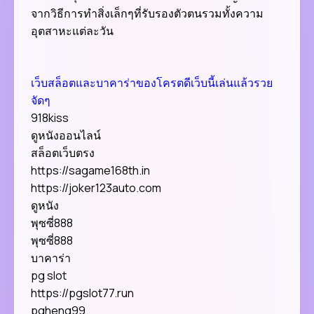
จากวิธีการทำสิ่งเล็กๆที่รับรองตัวตนรวมทั้งความ
อุตสาหะแต่ละวัน
เว็บสล็อตและบาคาร่าของโครตดีเว็บนี้เล่นแล้วรวย
จัดๆ
918kiss
ดูหนังออนไลน์
สล็อตเว็บตรง
https://sagame168th.in
https://joker123auto.com
ดูหนัง
พุซซี่888
พุซซี่888
บาคาร่า
pg slot
https://pgslot77.run
pgheng99