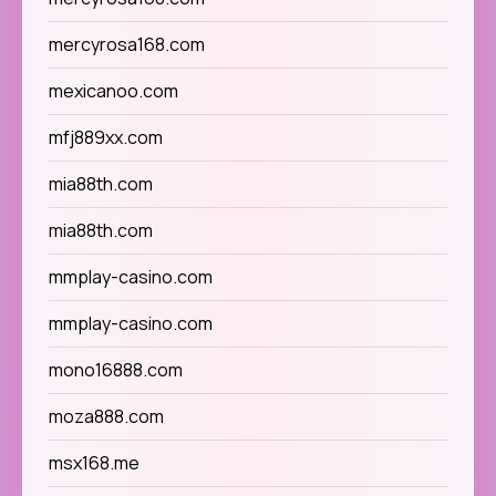
mercyrosa168.com
mexicanoo.com
mfj889xx.com
mia88th.com
mia88th.com
mmplay-casino.com
mmplay-casino.com
mono16888.com
moza888.com
msx168.me