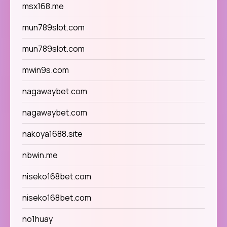
msx168.me
mun789slot.com
mun789slot.com
mwin9s.com
nagawaybet.com
nagawaybet.com
nakoya1688.site
nbwin.me
niseko168bet.com
niseko168bet.com
no1huay