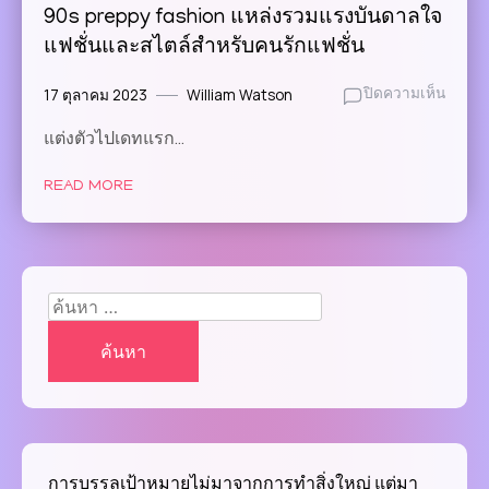
90s preppy fashion แหล่งรวมแรงบันดาลใจ
แฟชั่นและสไตล์สำหรับคนรักแฟชั่น
17 ตุลาคม 2023
William Watson
บน
ปิดความเห็น
90s
แต่งตัวไปเดทแรก…
prepp
fashi
READ MORE
แหล่ง
รวม
แรง
บันดา
ใจ
ค้นหา
แฟชั่น
และ
สำหรับ:
สไตล์
สำหรับ
คน
รัก
แฟชั่น
การบรรลุเป้าหมายไม่มาจากการทำสิ่งใหญ่ แต่มา