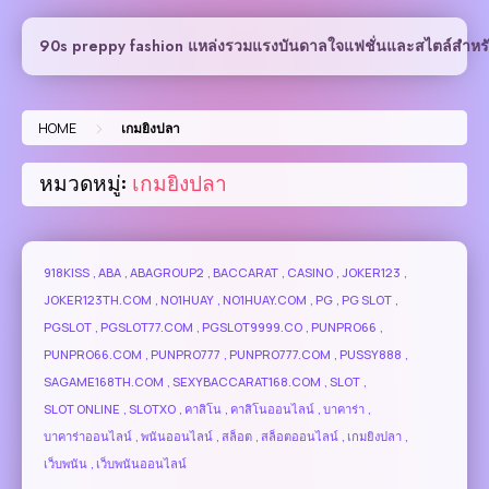
Skip
to
90s preppy fashion แหล่งรวมแรงบันดาลใจแฟชั่นและสไตล์สำหรั
content
>
HOME
เกมยิงปลา
หมวดหมู่:
เกมยิงปลา
918KISS
ABA
ABAGROUP2
BACCARAT
CASINO
JOKER123
JOKER123TH.COM
NO1HUAY
NO1HUAY.COM
PG
PG SLOT
PGSLOT
PGSLOT77.COM
PGSLOT9999.CO
PUNPRO66
PUNPRO66.COM
PUNPRO777
PUNPRO777.COM
PUSSY888
SAGAME168TH.COM
SEXYBACCARAT168.COM
SLOT
SLOT ONLINE
SLOTXO
คาสิโน
คาสิโนออนไลน์
บาคาร่า
บาคาร่าออนไลน์
พนันออนไลน์
สล็อต
สล็อตออนไลน์
เกมยิงปลา
เว็บพนัน
เว็บพนันออนไลน์