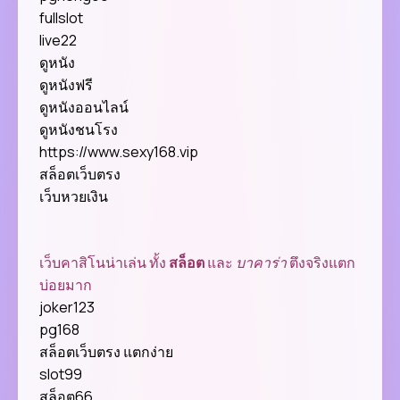
fullslot
live22
ดูหนัง
ดูหนังฟรี
ดูหนังออนไลน์
ดูหนังชนโรง
https://www.sexy168.vip
สล็อตเว็บตรง
เว็บหวยเงิน
เว็บคาสิโนน่าเล่น ทั้ง
สล็อต
และ
บาคาร่า
ตึงจริงแตก
บ่อยมาก
joker123
pg168
สล็อตเว็บตรง แตกง่าย
slot99
สล็อต66