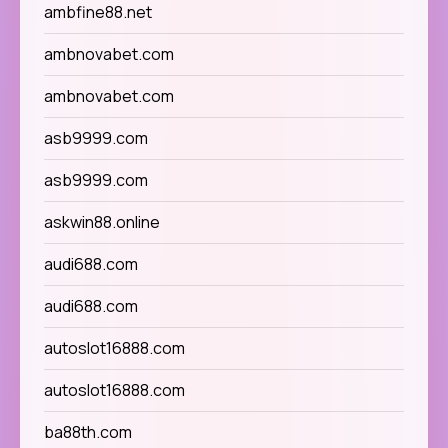
ambfine88.net
ambnovabet.com
ambnovabet.com
asb9999.com
asb9999.com
askwin88.online
audi688.com
audi688.com
autoslot16888.com
autoslot16888.com
ba88th.com