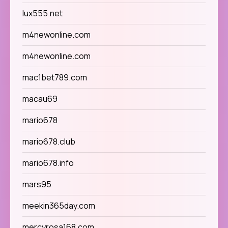
lux555.net
m4newonline.com
m4newonline.com
mac1bet789.com
macau69
mario678
mario678.club
mario678.info
mars95
meekin365day.com
mercyrosa168.com