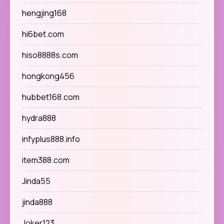
hengjing168
hi6bet.com
hiso8888s.com
hongkong456
hubbet168.com
hydra888
infyplus888.info
item388.com
Jinda55
jinda888
Joker123