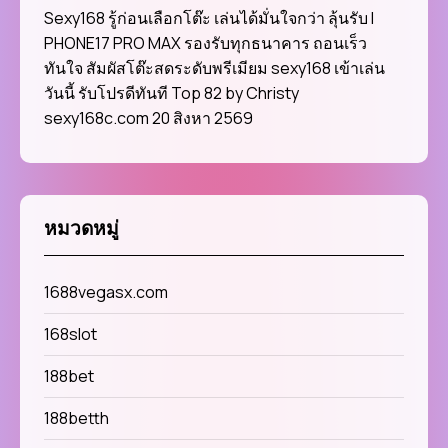
Sexy168 รู้ก่อนเลือกโต๊ะ เล่นได้มั่นใจกว่า ลุ้นรับ I
PHONE17 PRO MAX รองรับทุกธนาคาร ถอนเร็ว
ทันใจ สัมผัสโต๊ะสดระดับพรีเมียม sexy168 เข้าเล่น
วันนี้ รับโปรดีทันที Top 82 by Christy
sexy168c.com 20 สิงหา 2569
หมวดหมู่
1688vegasx.com
168slot
188bet
188betth