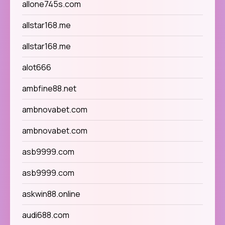
allone745s.com
allstar168.me
allstar168.me
alot666
ambfine88.net
ambnovabet.com
ambnovabet.com
asb9999.com
asb9999.com
askwin88.online
audi688.com