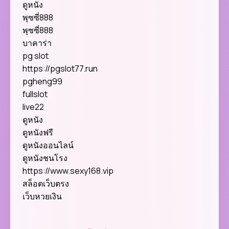
ดูหนัง
พุซซี่888
พุซซี่888
บาคาร่า
pg slot
https://pgslot77.run
pgheng99
fullslot
live22
ดูหนัง
ดูหนังฟรี
ดูหนังออนไลน์
ดูหนังชนโรง
https://www.sexy168.vip
สล็อตเว็บตรง
เว็บหวยเงิน