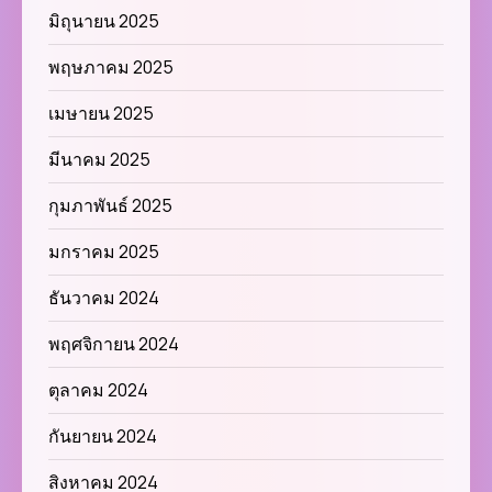
มิถุนายน 2025
พฤษภาคม 2025
เมษายน 2025
มีนาคม 2025
กุมภาพันธ์ 2025
มกราคม 2025
ธันวาคม 2024
พฤศจิกายน 2024
ตุลาคม 2024
กันยายน 2024
สิงหาคม 2024