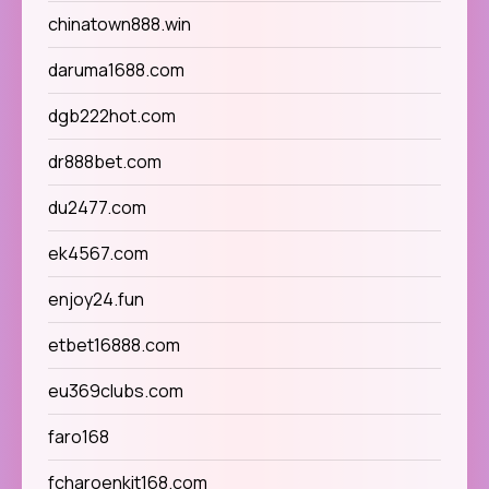
chinatown888.win
daruma1688.com
dgb222hot.com
dr888bet.com
du2477.com
ek4567.com
enjoy24.fun
etbet16888.com
eu369clubs.com
faro168
fcharoenkit168.com