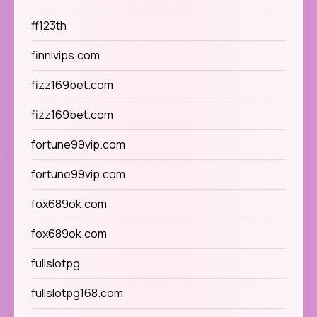
ff123th
finnivips.com
fizz169bet.com
fizz169bet.com
fortune99vip.com
fortune99vip.com
fox689ok.com
fox689ok.com
fullslotpg
fullslotpg168.com