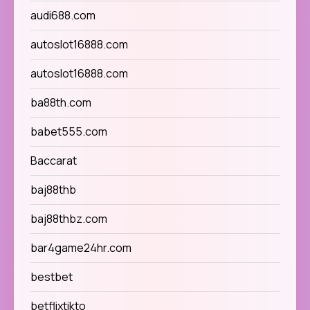
audi688.com
autoslot16888.com
autoslot16888.com
ba88th.com
babet555.com
Baccarat
baj88thb
baj88thbz.com
bar4game24hr.com
bestbet
betflixtikto