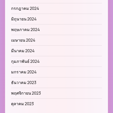
กรกฎาคม 2024
มิถุนายน 2024
พฤษภาคม 2024
เมษายน 2024
มีนาคม 2024
กุมภาพันธ์ 2024
มกราคม 2024
ธันวาคม 2023
พฤศจิกายน 2023
ตุลาคม 2023