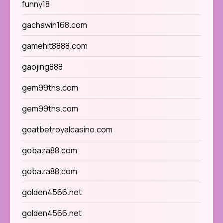
funny18
gachawin168.com
gamehit8888.com
gaojing888
gem99ths.com
gem99ths.com
goatbetroyalcasino.com
gobaza88.com
gobaza88.com
golden4566.net
golden4566.net