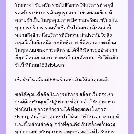
เอเย่นต์
โดยตรง 1 วัน หรือ รวมไปถึงการให้บริการต่างๆที่
Top
รองรับระบบ การเงินทุกรูปแบบ อย่างยอดเยี่ยม มี
80
ความจำเป็น ในทุกคุณภาพ มีความพร้อมเพรียง ใน
by
ทุกการบริการ รวมทั้งเชื่อมั่นได้เลยว่า สิ่งเหล่านี้
Bennie
168slot
หมายถึงอีกหนึ่งบริการที่มีความน่าประทับใจ สิ่ง
8
กลุ่มนี้ เป็นอีกหนึ่งประสิทธิภาพ ที่มีความยอดเยี่ยม
Januar
ในทุกแบบ ของการผลิตรายได้ที่ดี มีสาระอย่างมาก
2567
ที่สุด ที่คุณสามารถ ลงทะเบียนสมัครสมาชิกได้แล้ว
วันนี้ ที่นี่เลย 168slot.win
เชื่อมั่นใน สล็อต168 พร้อมทำเงินให้แก่คุณแล้ว
ขอให้คุณ เชื่อถือ ในการบริการ สล็อตเว็บตรงเรา
ยินดีต้อนรับคุณ ไปสู่บริการที่คุ้ม แล้วก็ยังสามารถ
ทำเงินไปสู่ การสร้างรายได้ ที่สุดยอด เป็นการ
ปรากฏ อันล้ำค่า คุณหาไม่ได้จากที่ไหน อย่างแน่แท้
และเป็นส่วนสำคัญ กว่าที่คุณคิด กับ สล็อตเว็บตรง
ทุกแบบอย่างกับทุก การลงทุนของคุณ ที่ได้รับการ