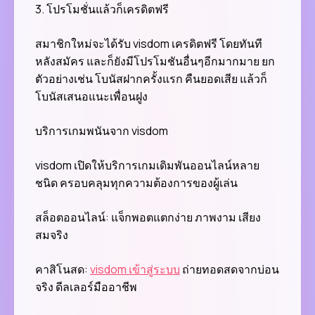
3. โปรโมชั่นแล้วก็เครดิตฟรี
สมาชิกใหม่จะได้รับ visdom เครดิตฟรี โดยทันที
หลังสมัคร และก็ยังมีโปรโมชันอื่นๆอีกมากมาย ยก
ตัวอย่างเช่น โบนัสฝากครั้งแรก คืนยอดเสีย แล้วก็
โบนัสเสนอแนะเพื่อนฝูง
บริการเกมพนันจาก visdom
visdom เปิดให้บริการเกมเดิมพันออนไลน์หลาย
ชนิด ครอบคลุมทุกความต้องการของผู้เล่น
สล็อตออนไลน์: แจ็กพอตแตกง่าย ภาพงาม เสียง
สมจริง
คาสิโนสด:
visdom เข้าสู่ระบบ
ถ่ายทอดสดจากบ่อน
จริง ดีลเลอร์มืออาชีพ