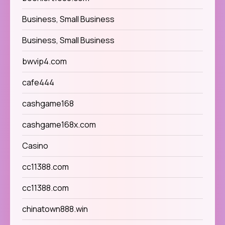
Business, Small Business
Business, Small Business
bwvip4.com
cafe444
cashgame168
cashgame168x.com
Casino
cc11388.com
cc11388.com
chinatown888.win