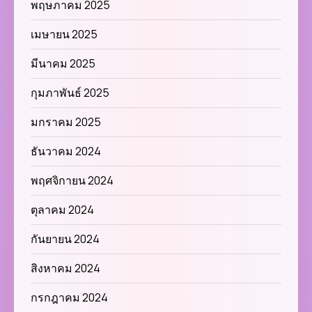
พฤษภาคม 2025
เมษายน 2025
มีนาคม 2025
กุมภาพันธ์ 2025
มกราคม 2025
ธันวาคม 2024
พฤศจิกายน 2024
ตุลาคม 2024
กันยายน 2024
สิงหาคม 2024
กรกฎาคม 2024