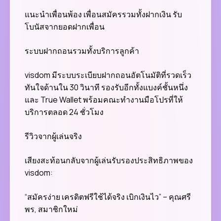
แนะนำเพื่อนพ้อง เพื่อนสมัครรวมทั้งฝากเงิน รับ
โบนัสจากยอดฝากเพื่อน
ระบบฝากถอนรวมทั้งบริการลูกค้า
visdom มีระบบระเบียบฝากถอนอัตโนมัติที่รวดเร็ว
ทันใจด้านใน 30 วินาที รองรับอีกทั้งแบงค์ชั้นหนึ่ง
และ True Wallet พร้อมคณะทำงานมือโปรที่ให้
บริการตลอด 24 ชั่วโมง
รีวิวจากผู้เล่นจริง
เสียงสะท้อนกลับจากผู้เล่นรับรองประสิทธิภาพของ
visdom:
“สมัครง่าย เครดิตฟรีใช้ได้จริง เบิกเงินไว” – คุณศรี
พร, สมาชิกใหม่