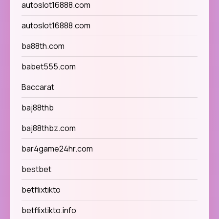
autoslot16888.com
autoslot16888.com
ba88th.com
babet555.com
Baccarat
baj88thb
baj88thbz.com
bar4game24hr.com
bestbet
betflixtikto
betflixtikto.info