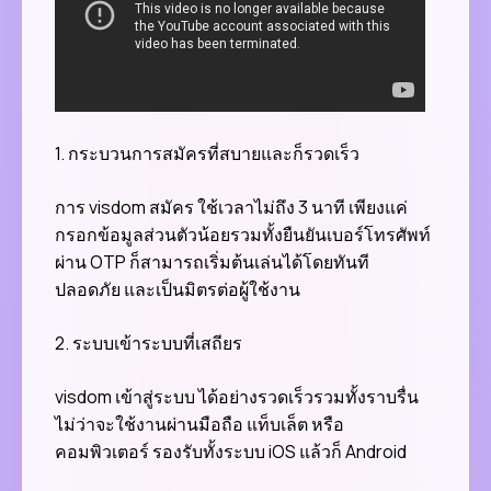
1. กระบวนการสมัครที่สบายและก็รวดเร็ว
การ visdom สมัคร ใช้เวลาไม่ถึง 3 นาที เพียงแค่
กรอกข้อมูลส่วนตัวน้อยรวมทั้งยืนยันเบอร์โทรศัพท์
ผ่าน OTP ก็สามารถเริ่มต้นเล่นได้โดยทันที
ปลอดภัย และเป็นมิตรต่อผู้ใช้งาน
2. ระบบเข้าระบบที่เสถียร
visdom เข้าสู่ระบบ ได้อย่างรวดเร็วรวมทั้งราบรื่น
ไม่ว่าจะใช้งานผ่านมือถือ แท็บเล็ต หรือ
คอมพิวเตอร์ รองรับทั้งระบบ iOS แล้วก็ Android