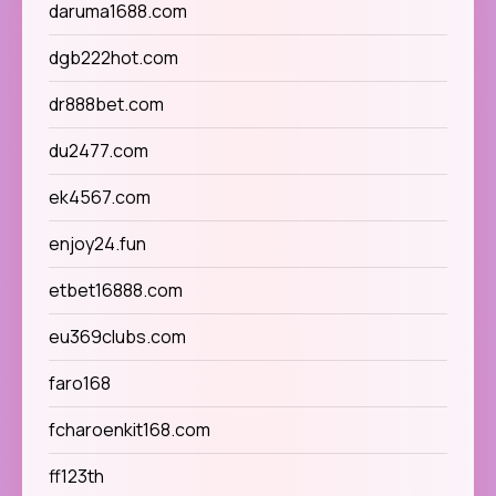
daruma1688.com
dgb222hot.com
dr888bet.com
du2477.com
ek4567.com
enjoy24.fun
etbet16888.com
eu369clubs.com
faro168
fcharoenkit168.com
ff123th