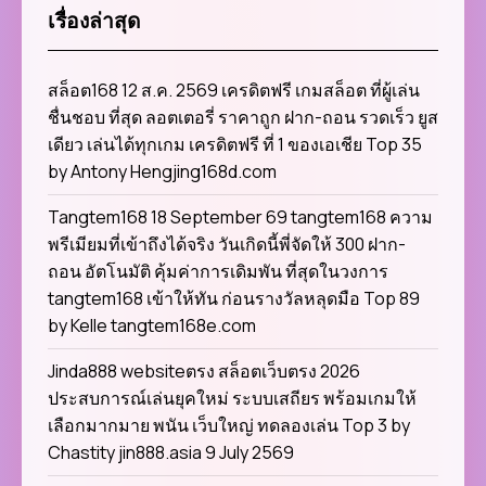
เรื่องล่าสุด
สล็อต168 12 ส.ค. 2569 เครดิตฟรี เกมสล็อต ที่ผู้เล่น
ชื่นชอบ ที่สุด ลอตเตอรี่ ราคาถูก ฝาก-ถอน รวดเร็ว ยูส
เดียว เล่นได้ทุกเกม เครดิตฟรี ที่ 1 ของเอเชีย Top 35
by Antony Hengjing168d.com
Tangtem168 18 September 69 tangtem168 ความ
พรีเมียมที่เข้าถึงได้จริง วันเกิดนี้พี่จัดให้ 300 ฝาก-
ถอน อัตโนมัติ คุ้มค่าการเดิมพัน ที่สุดในวงการ
tangtem168 เข้าให้ทัน ก่อนรางวัลหลุดมือ Top 89
by Kelle tangtem168e.com
Jinda888 websiteตรง สล็อตเว็บตรง 2026
ประสบการณ์เล่นยุคใหม่ ระบบเสถียร พร้อมเกมให้
เลือกมากมาย พนัน เว็บใหญ่ ทดลองเล่น Top 3 by
Chastity jin888.asia 9 July 2569