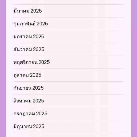
มีนาคม 2026
กุมภาพันธ์ 2026
มกราคม 2026
ธันวาคม 2025
พฤศจิกายน 2025
ตุลาคม 2025
กันยายน 2025
สิงหาคม 2025
กรกฎาคม 2025
มิถุนายน 2025