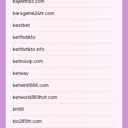
baj88thbz.com
bar4game24hr.com
bestbet
betflixtikto
betflixtikto.info
betm4vip.com
betway
betwin6666.com
betworld369hot.com
bh99
bio285th.com