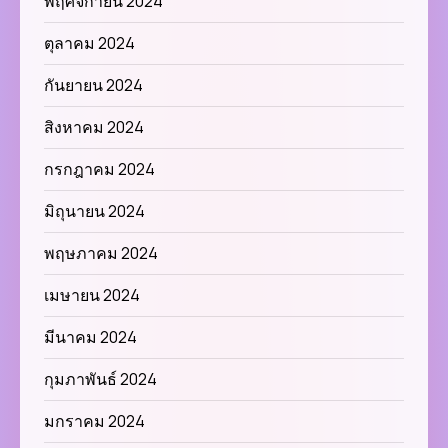
พฤศจิกายน 2024
ตุลาคม 2024
กันยายน 2024
สิงหาคม 2024
กรกฎาคม 2024
มิถุนายน 2024
พฤษภาคม 2024
เมษายน 2024
มีนาคม 2024
กุมภาพันธ์ 2024
มกราคม 2024