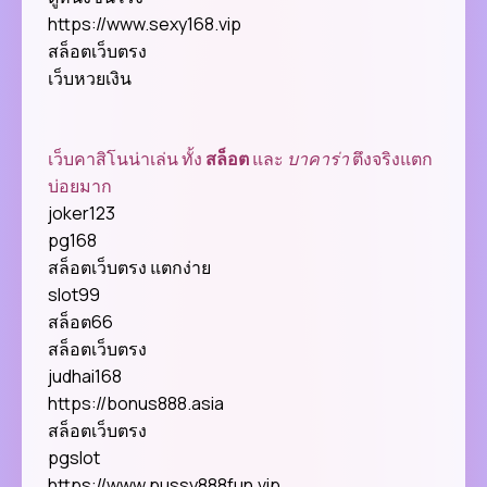
https://www.sexy168.vip
สล็อตเว็บตรง
เว็บหวยเงิน
เว็บคาสิโนน่าเล่น ทั้ง
สล็อต
และ
บาคาร่า
ตึงจริงแตก
บ่อยมาก
joker123
pg168
สล็อตเว็บตรง แตกง่าย
slot99
สล็อต66
สล็อตเว็บตรง
judhai168
https://bonus888.asia
สล็อตเว็บตรง
pgslot
https://www.pussy888fun.vip