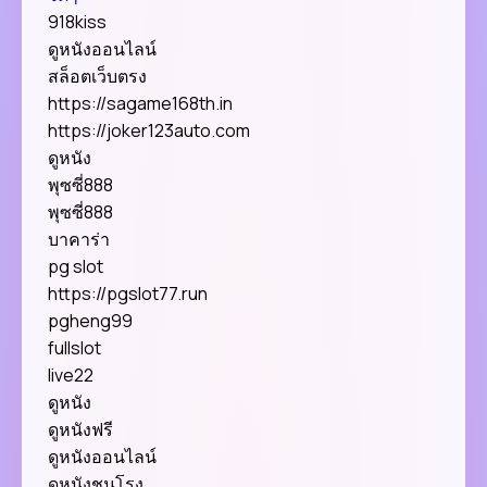
Janie
918kiss
ดูหนังออนไลน์
สล็อตเว็บตรง
https://sagame168th.in
https://joker123auto.com
ดูหนัง
พุซซี่888
พุซซี่888
บาคาร่า
pg slot
https://pgslot77.run
pgheng99
fullslot
live22
ดูหนัง
ดูหนังฟรี
ดูหนังออนไลน์
ดูหนังชนโรง