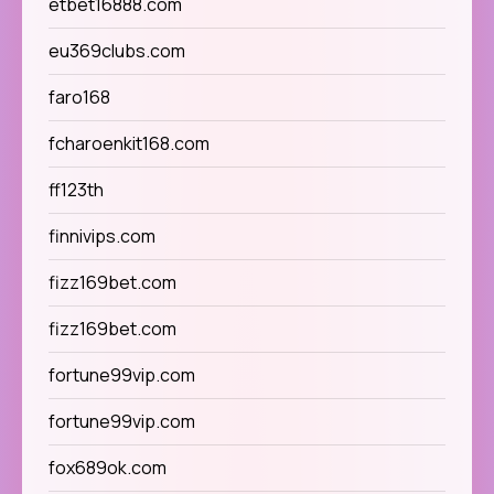
etbet16888.com
eu369clubs.com
faro168
fcharoenkit168.com
ff123th
finnivips.com
fizz169bet.com
fizz169bet.com
fortune99vip.com
fortune99vip.com
fox689ok.com