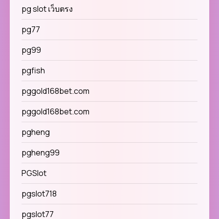
pg slot เว็บตรง
pg77
pg99
pgfish
pggold168bet.com
pggold168bet.com
pgheng
pgheng99
PGSlot
pgslot718
pgslot77