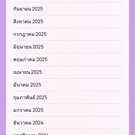
กันยายน 2025
สิงหาคม 2025
กรกฎาคม 2025
มิถุนายน 2025
พฤษภาคม 2025
เมษายน 2025
มีนาคม 2025
กุมภาพันธ์ 2025
มกราคม 2025
ธันวาคม 2024