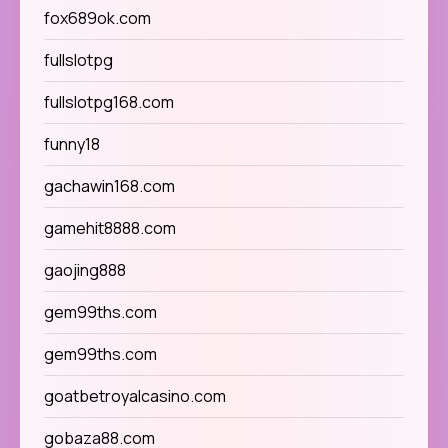
fox689ok.com
fullslotpg
fullslotpg168.com
funny18
gachawin168.com
gamehit8888.com
gaojing888
gem99ths.com
gem99ths.com
goatbetroyalcasino.com
gobaza88.com