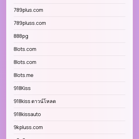
789plus.com
789pluss.com
888pg
8lots.com
8lots.com
8lots.me
918Kiss
918kiss ดาวน์โหลด
918kissauto
9kpluss.com