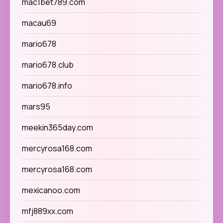
mac1bet789.com
macau69
mario678
mario678.club
mario678.info
mars95
meekin365day.com
mercyrosa168.com
mercyrosa168.com
mexicanoo.com
mfj889xx.com