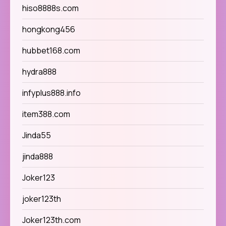
hiso8888s.com
hongkong456
hubbet168.com
hydra888
infyplus888.info
item388.com
Jinda55
jinda888
Joker123
joker123th
Joker123th.com