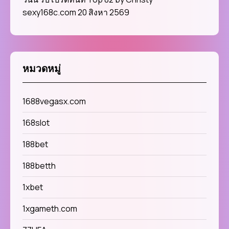
sexy168c.com 20 สิงหา 2569
หมวดหมู่
1688vegasx.com
168slot
188bet
188betth
1xbet
1xgameth.com