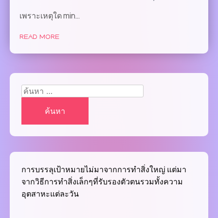
Saga
เพราะเหตุใด min…
เว็บไซ
แจก
READ MORE
หนัก
บา
คา
ร่า
ออนไล
ค้นหา
ฝาก
ถอน
สำหรับ:
เร็ว
เกม
ลื่น
เล่น
มันส์
กำไร
การบรรลุเป้าหมายไม่มาจากการทำสิ่งใหญ่ แต่มา
ดี
จากวิธีการทำสิ่งเล็กๆที่รับรองตัวตนรวมทั้งความ
จน
คน
อุตสาหะแต่ละวัน
เล่น
ต่อ