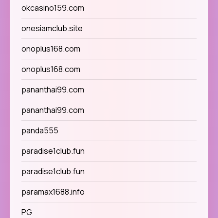
okcasino159.com
onesiamclub.site
onoplus168.com
onoplus168.com
pananthai99.com
pananthai99.com
panda555
paradise1club.fun
paradise1club.fun
paramax1688.info
PG