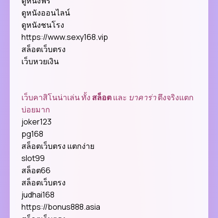
ดูหนังฟรี
ดูหนังออนไลน์
ดูหนังชนโรง
https://www.sexy168.vip
สล็อตเว็บตรง
เว็บหวยเงิน
เว็บคาสิโนน่าเล่น ทั้ง
สล็อต
และ
บาคาร่า
ตึงจริงแตก
บ่อยมาก
joker123
pg168
สล็อตเว็บตรง แตกง่าย
slot99
สล็อต66
สล็อตเว็บตรง
judhai168
https://bonus888.asia