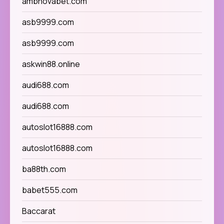
ambnovabet.com
asb9999.com
asb9999.com
askwin88.online
audi688.com
audi688.com
autoslot16888.com
autoslot16888.com
ba88th.com
babet555.com
Baccarat