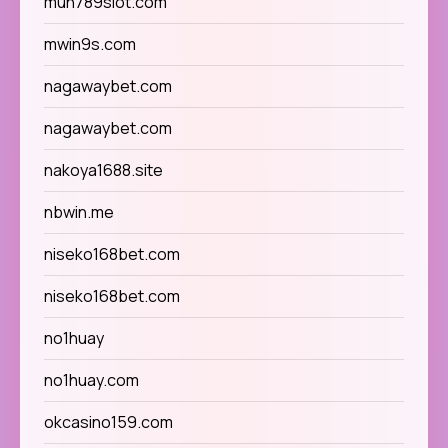
mun789slot.com
mwin9s.com
nagawaybet.com
nagawaybet.com
nakoya1688.site
nbwin.me
niseko168bet.com
niseko168bet.com
no1huay
no1huay.com
okcasino159.com