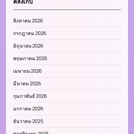
คลังเก็บ
สิงหาคม 2026
กรกฎาคม 2026
มิถุนายน 2026
พฤษภาคม 2026
เมษายน 2026
มีนาคม 2026
กุมภาพันธ์ 2026
มกราคม 2026
ธันวาคม 2025
พฤศจิกายน 2025