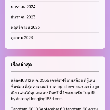
มกราคม 2024
ธันวาคม 2023
พฤศจิกายน 2023
ตุลาคม 2023
เรื่องล่าสุด
สล็อต168 12 ส.ค. 2569 เครดิตฟรี เกมสล็อต ที่ผู้เล่น
ชื่นชอบ ที่สุด ลอตเตอรี่ ราคาถูก ฝาก-ถอน รวดเร็ว ยูส
เดียว เล่นได้ทุกเกม เครดิตฟรี ที่ 1 ของเอเชีย Top 35
by Antony Hengjing168d.com
Tangtem168 18 September 69 tangtem168 ความ