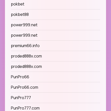
pokbet
pokbet88
power999.net
power999.net
premium66.info
proded888x.com
proded888x.com
PunPro66
PunPro66.com
PunPro777
PunPro777.com