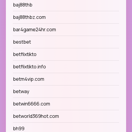
baj88thb
baj88thbz.com
bar4game24hr.com
bestbet
betflixtikto
betflixtikto.info
betm4vip.com
betway
betwin6666.com
betworld369hot.com
bh99