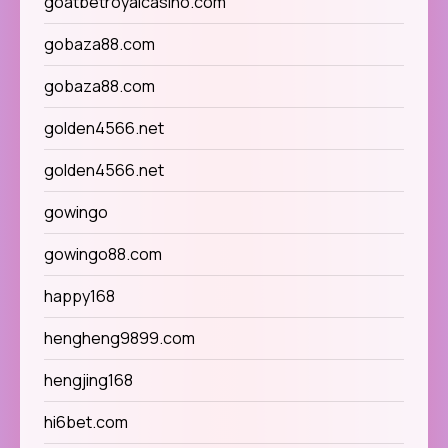
goatbetroyalcasino.com
gobaza88.com
gobaza88.com
golden4566.net
golden4566.net
gowingo
gowingo88.com
happy168
hengheng9899.com
hengjing168
hi6bet.com