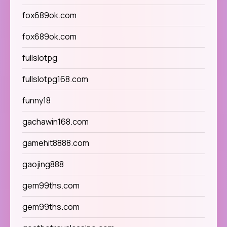
fox689ok.com
fox689ok.com
fullslotpg
fullslotpg168.com
funny18
gachawin168.com
gamehit8888.com
gaojing888
gem99ths.com
gem99ths.com