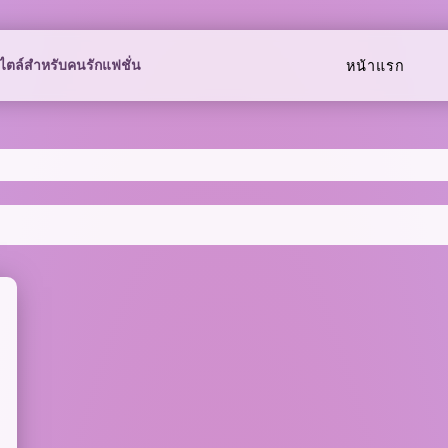
ตล์สำหรับคนรักแฟชั่น
หน้าแรก