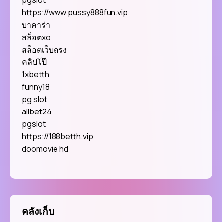
https://www.pussy888fun.vip
บาคาร่า
สล็อตxo
สล็อตเว็บตรง
คลิปโป๊
1xbetth
funny18
pg slot
allbet24
pgslot
https://188betth.vip
doomovie hd
คลังเก็บ