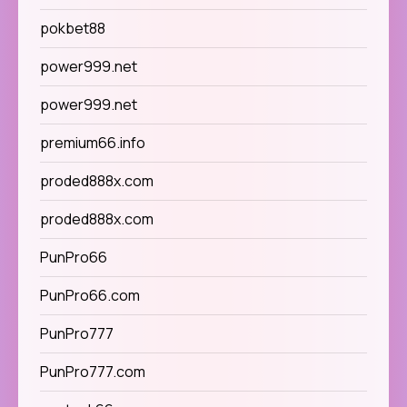
pokbet88
power999.net
power999.net
premium66.info
proded888x.com
proded888x.com
PunPro66
PunPro66.com
PunPro777
PunPro777.com