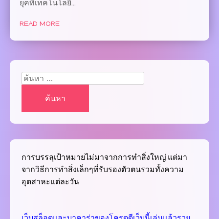
ยุคที่เทคโนโลยี…
เครดิต
ฟรี
READ MORE
31
June
hi6
เครดิต
ฟรี
ค้นหา
เว็บ
เดียว
สำหรับ:
ครบ
ทุก
ค่าย
ใช้
งาน
ง่าย
การบรรลุเป้าหมายไม่มาจากการทำสิ่งใหญ่ แต่มา
ไม่
จากวิธีการทำสิ่งเล็กๆที่รับรองตัวตนรวมทั้งความ
ต้อง
รอ
อุตสาหะแต่ละวัน
แอ
ดมิน
โบนัส
เว็บสล็อตและบาคาร่าของโครตดีเว็บนี้เล่นแล้วรวย