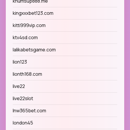
khumsup888.me
kingxxxbet123.com
kitti999vip.com
ktv4sd.com
lalikabetsgame.com
lion123
lionth168.com
live22
live22slot
lnw365bet.com
london45