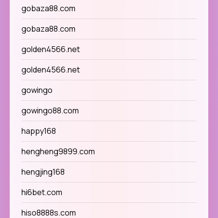
gobaza88.com
gobaza88.com
golden4566.net
golden4566.net
gowingo
gowingo88.com
happy168
hengheng9899.com
hengjing168
hi6bet.com
hiso8888s.com