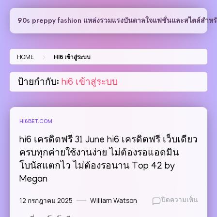
Skip
to
90s preppy fashion แหล่งรวมแรงบันดาลใจแฟชั่นและสไตล์สำหรั
content
>
HOME
HI6 เข้าสู่ระบบ
ป้ายกำกับ:
hi6 เข้าสู่ระบบ
HI6BET.COM
hi6 เครดิตฟรี 31 June hi6 เครดิตฟรี เว็บเดียว
ครบทุกค่ายใช้งานง่าย ไม่ต้องรอแอดมิน
โบนัสแตกไว ไม่ต้องรอนาน Top 42 by
Megan
12 กรกฎาคม 2025
William Watson
บน
ปิดความเห็น
hi6