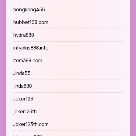
hongkong456
hubbet168.com
hydra888
infyplus888.info
item388.com
Jinda55
jinda888
Joker123
joker123th
Joker123th.com