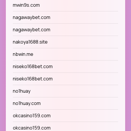
mwin9s.com
nagawaybet.com
nagawaybet.com
nakoya1688.site
nbwin.me
niseko168bet.com
niseko168bet.com
no1huay
no1huay.com
okcasino159.com
okcasino159.com