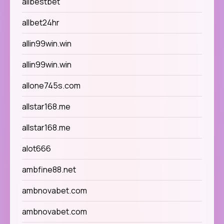
allbestbet
allbet24hr
allin99win.win
allin99win.win
allone745s.com
allstar168.me
allstar168.me
alot666
ambfine88.net
ambnovabet.com
ambnovabet.com