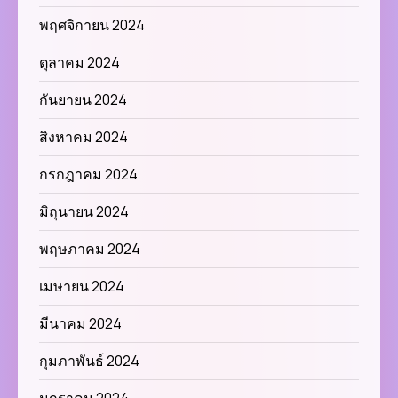
พฤศจิกายน 2024
ตุลาคม 2024
กันยายน 2024
สิงหาคม 2024
กรกฎาคม 2024
มิถุนายน 2024
พฤษภาคม 2024
เมษายน 2024
มีนาคม 2024
กุมภาพันธ์ 2024
มกราคม 2024