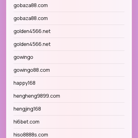
gobaza88.com
gobaza88.com
golden4566.net
golden4566.net
gowingo
gowingo88.com
happy168
hengheng9899.com
hengjing168
hi6bet.com
hiso8888s.com