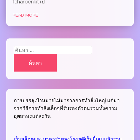
fcharoenkit เป็…
เข้า
สู่
READ MORE
ระบบ
11
สิงหา
fcharo
เข้า
ค้นหา
สู่
ระบบ
สำหรับ:
ไม่
ต้อง
นั่ง
นาน
เล่น
ช่วง
การบรรลุเป้าหมายไม่มาจากการทำสิ่งใหญ่ แต่มา
พัก
จากวิธีการทำสิ่งเล็กๆที่รับรองตัวตนรวมทั้งความ
กลาง
วัน
อุตสาหะแต่ละวัน
ก็ได้
เหมาะ
กับ
เว็บสล็อตและบาคาร่าของโครตดีเว็บนี้เล่นแล้วรวย