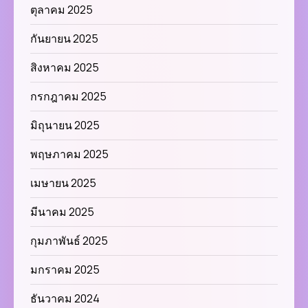
ตุลาคม 2025
กันยายน 2025
สิงหาคม 2025
กรกฎาคม 2025
มิถุนายน 2025
พฤษภาคม 2025
เมษายน 2025
มีนาคม 2025
กุมภาพันธ์ 2025
มกราคม 2025
ธันวาคม 2024