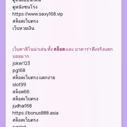
ดูหนังชนโรง
https://www.sexy168.vip
สล็อตเว็บตรง
เว็บหวยเงิน
เว็บคาสิโนน่าเล่น ทั้ง
สล็อต
และ
บาคาร่า
ตึงจริงแตก
บ่อยมาก
joker123
pg168
สล็อตเว็บตรง แตกง่าย
slot99
สล็อต66
สล็อตเว็บตรง
judhai168
https://bonus888.asia
สล็อตเว็บตรง
pgslot