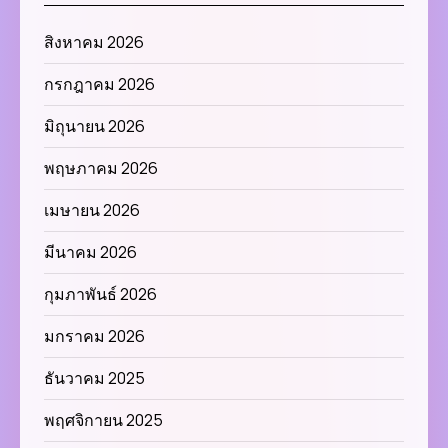
สิงหาคม 2026
กรกฎาคม 2026
มิถุนายน 2026
พฤษภาคม 2026
เมษายน 2026
มีนาคม 2026
กุมภาพันธ์ 2026
มกราคม 2026
ธันวาคม 2025
พฤศจิกายน 2025