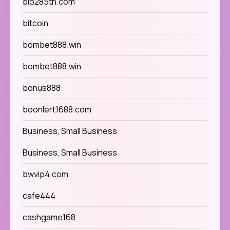
bio285th.com
bitcoin
bombet888.win
bombet888.win
bonus888
boonlert1688.com
Business, Small Business
Business, Small Business
bwvip4.com
cafe444
cashgame168