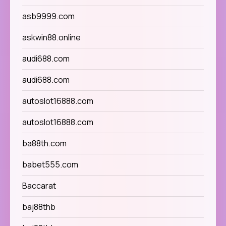
asb9999.com
askwin88.online
audi688.com
audi688.com
autoslot16888.com
autoslot16888.com
ba88th.com
babet555.com
Baccarat
baj88thb