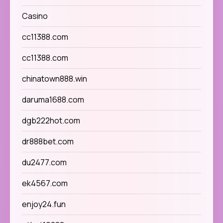
Casino
cc11388.com
cc11388.com
chinatown888.win
daruma1688.com
dgb222hot.com
dr888bet.com
du2477.com
ek4567.com
enjoy24.fun