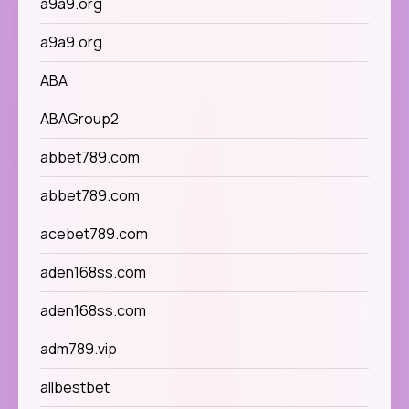
a9a9.org
a9a9.org
ABA
ABAGroup2
abbet789.com
abbet789.com
acebet789.com
aden168ss.com
aden168ss.com
adm789.vip
allbestbet