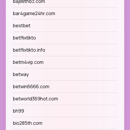
baj88thbz.com
bar4game24hr.com
bestbet
betflixtikto
betflixtikto.info
betm4vip.com
betway
betwin6666.com
betworld369hot.com
bh99
bio285th.com