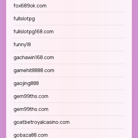
fox689ok.com
fullslotpg
fullslotpg168.com
funny18
gachawin168.com
gamehit8888.com
gaojing888
gem99ths.com
gem99ths.com
goatbetroyalcasino.com
gobaza88.com