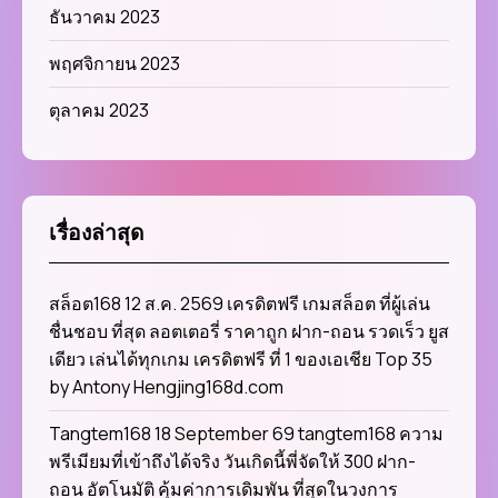
ธันวาคม 2023
พฤศจิกายน 2023
ตุลาคม 2023
เรื่องล่าสุด
สล็อต168 12 ส.ค. 2569 เครดิตฟรี เกมสล็อต ที่ผู้เล่น
ชื่นชอบ ที่สุด ลอตเตอรี่ ราคาถูก ฝาก-ถอน รวดเร็ว ยูส
เดียว เล่นได้ทุกเกม เครดิตฟรี ที่ 1 ของเอเชีย Top 35
by Antony Hengjing168d.com
Tangtem168 18 September 69 tangtem168 ความ
พรีเมียมที่เข้าถึงได้จริง วันเกิดนี้พี่จัดให้ 300 ฝาก-
ถอน อัตโนมัติ คุ้มค่าการเดิมพัน ที่สุดในวงการ