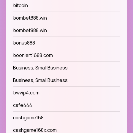
bitcoin
bombet888.win
bombet888.win
bonus888
boonlert1688.com
Business, Small Business
Business, Small Business
bwvip4.com
cafe444
cashgame168
cashgame168x.com