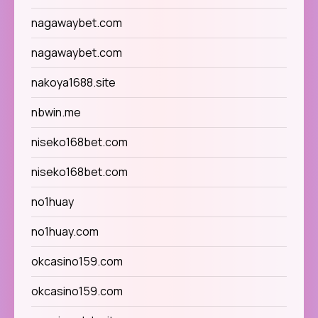
nagawaybet.com
nagawaybet.com
nakoya1688.site
nbwin.me
niseko168bet.com
niseko168bet.com
no1huay
no1huay.com
okcasino159.com
okcasino159.com