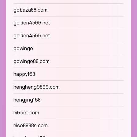
gobaza88.com
golden4566.net
golden4566.net
gowingo
gowingo88.com
happy168
hengheng9899.com
hengjing168
hi6bet.com
hiso8888s.com