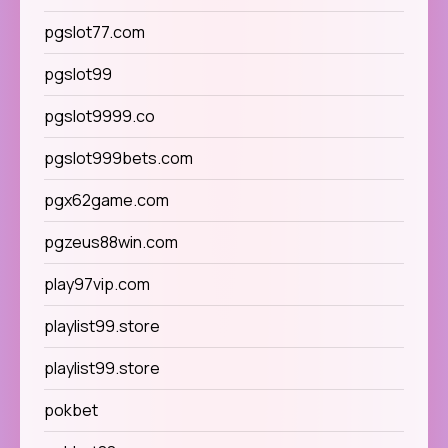
pgslot77.com
pgslot99
pgslot9999.co
pgslot999bets.com
pgx62game.com
pgzeus88win.com
play97vip.com
playlist99.store
playlist99.store
pokbet