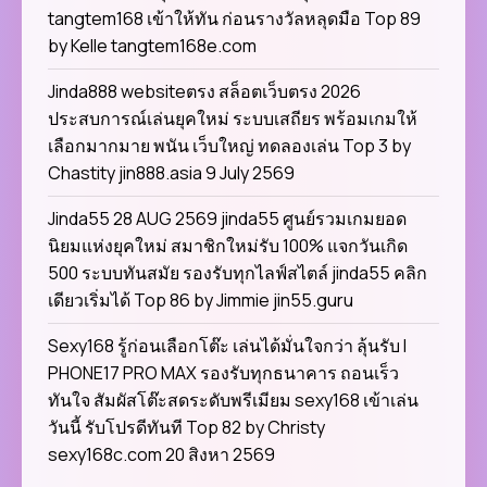
tangtem168 เข้าให้ทัน ก่อนรางวัลหลุดมือ Top 89
by Kelle tangtem168e.com
Jinda888 websiteตรง สล็อตเว็บตรง 2026
ประสบการณ์เล่นยุคใหม่ ระบบเสถียร พร้อมเกมให้
เลือกมากมาย พนัน เว็บใหญ่ ทดลองเล่น Top 3 by
Chastity jin888.asia 9 July 2569
Jinda55 28 AUG 2569 jinda55 ศูนย์รวมเกมยอด
นิยมแห่งยุคใหม่ สมาชิกใหม่รับ 100% แจกวันเกิด
500 ระบบทันสมัย รองรับทุกไลฟ์สไตล์ jinda55 คลิก
เดียวเริ่มได้ Top 86 by Jimmie jin55.guru
Sexy168 รู้ก่อนเลือกโต๊ะ เล่นได้มั่นใจกว่า ลุ้นรับ I
PHONE17 PRO MAX รองรับทุกธนาคาร ถอนเร็ว
ทันใจ สัมผัสโต๊ะสดระดับพรีเมียม sexy168 เข้าเล่น
วันนี้ รับโปรดีทันที Top 82 by Christy
sexy168c.com 20 สิงหา 2569