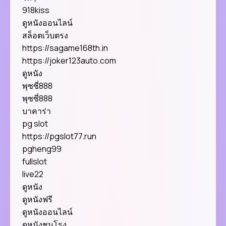
by
918kiss
Raym
ดูหนังออนไลน์
สล็อตเว็บตรง
https://sagame168th.in
https://joker123auto.com
ดูหนัง
พุซซี่888
พุซซี่888
บาคาร่า
pg slot
https://pgslot77.run
pgheng99
fullslot
live22
ดูหนัง
ดูหนังฟรี
ดูหนังออนไลน์
ดูหนังชนโรง