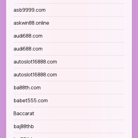
asb9999.com
askwin88.online
audi688.com
audi688.com
autoslot16888.com
autoslot16888.com
ba88th.com
babet555.com
Baccarat
baj88thb