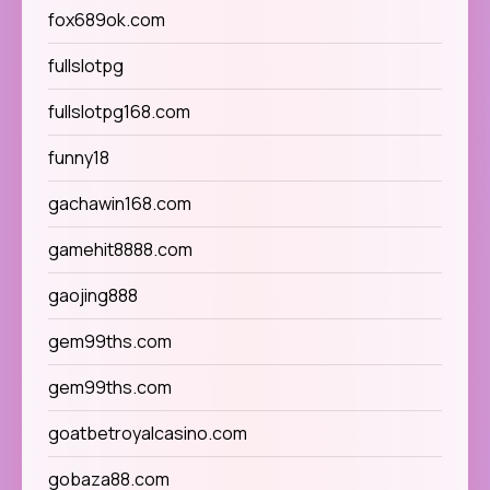
fox689ok.com
fullslotpg
fullslotpg168.com
funny18
gachawin168.com
gamehit8888.com
gaojing888
gem99ths.com
gem99ths.com
goatbetroyalcasino.com
gobaza88.com