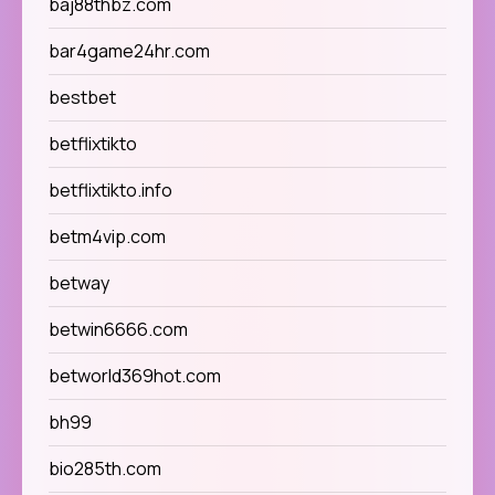
baj88thbz.com
bar4game24hr.com
bestbet
betflixtikto
betflixtikto.info
betm4vip.com
betway
betwin6666.com
betworld369hot.com
bh99
bio285th.com