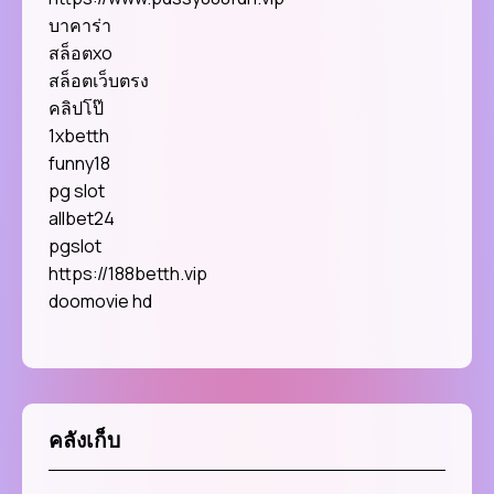
บาคาร่า
สล็อตxo
สล็อตเว็บตรง
คลิปโป๊
1xbetth
funny18
pg slot
allbet24
pgslot
https://188betth.vip
doomovie hd
คลังเก็บ