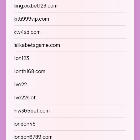
kingxxxbet123.com
kitti999vip.com
ktv4sd.com
lalikabetsgame.com
lion123
lionth168.com
live22
live22slot
lnw365bet.com
london45
london6789.com