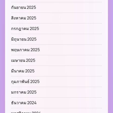
กันยายน 2025
สิงหาคม 2025
กรกฎาคม 2025
มิถุนายน 2025
พฤษภาคม 2025
เมษายน 2025
มีนาคม 2025
กุมภาพันธ์ 2025
มกราคม 2025
ธันวาคม 2024