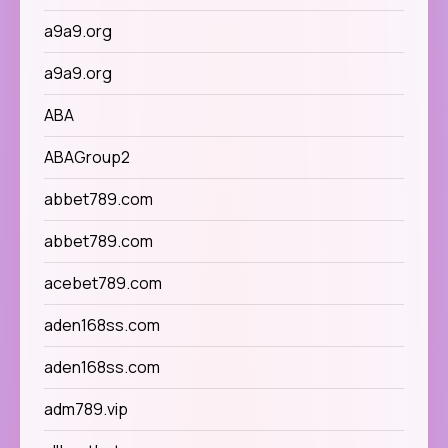
a9a9.org
a9a9.org
ABA
ABAGroup2
abbet789.com
abbet789.com
acebet789.com
aden168ss.com
aden168ss.com
adm789.vip