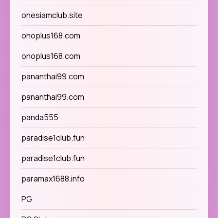
onesiamclub.site
onoplus168.com
onoplus168.com
pananthai99.com
pananthai99.com
panda555
paradise1club.fun
paradise1club.fun
paramax1688.info
PG