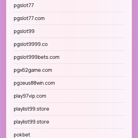
pgslot77
pgslot77.com
pgslot99
pgslot9999.co
pgslot999bets.com
pgx62game.com
pgzeus88win.com
play97vip.com
playlist99.store
playlist99.store
pokbet