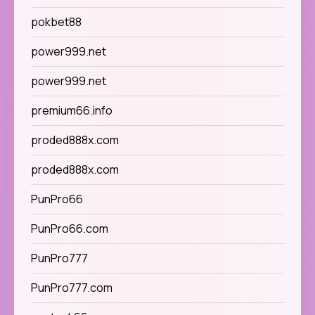
pokbet88
power999.net
power999.net
premium66.info
proded888x.com
proded888x.com
PunPro66
PunPro66.com
PunPro777
PunPro777.com