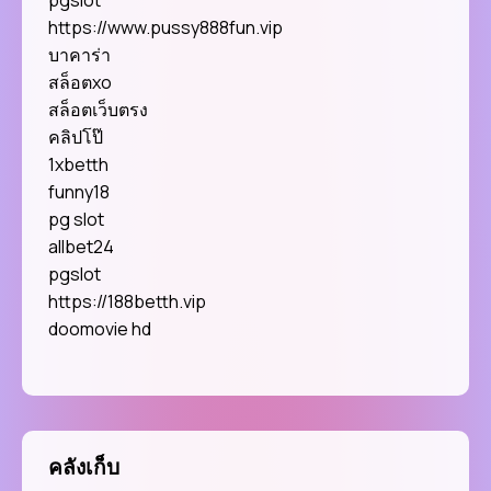
https://www.pussy888fun.vip
บาคาร่า
สล็อตxo
สล็อตเว็บตรง
คลิปโป๊
1xbetth
funny18
pg slot
allbet24
pgslot
https://188betth.vip
doomovie hd
คลังเก็บ