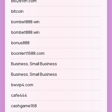
bio285th.com
bitcoin
bombet888.win
bombet888.win
bonus888
boonlert1688.com
Business, Small Business
Business, Small Business
bwvip4.com
cafe444
cashgame168