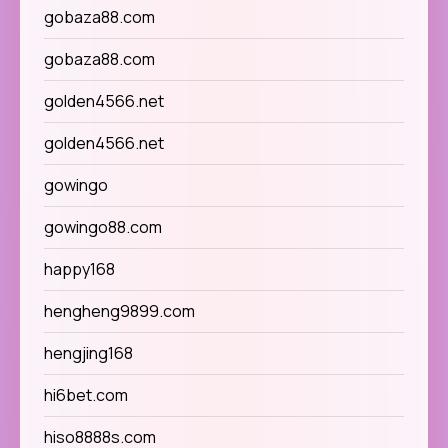
gobaza88.com
gobaza88.com
golden4566.net
golden4566.net
gowingo
gowingo88.com
happy168
hengheng9899.com
hengjing168
hi6bet.com
hiso8888s.com