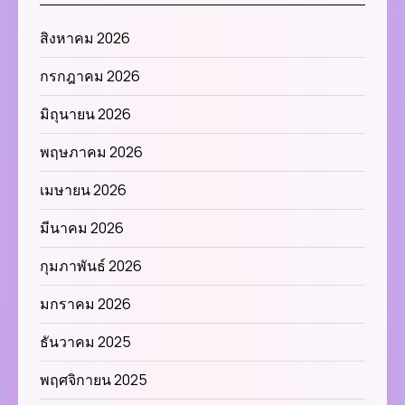
สิงหาคม 2026
กรกฎาคม 2026
มิถุนายน 2026
พฤษภาคม 2026
เมษายน 2026
มีนาคม 2026
กุมภาพันธ์ 2026
มกราคม 2026
ธันวาคม 2025
พฤศจิกายน 2025