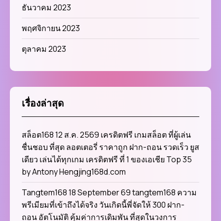
ธันวาคม 2023
พฤศจิกายน 2023
ตุลาคม 2023
เรื่องล่าสุด
สล็อต168 12 ส.ค. 2569 เครดิตฟรี เกมสล็อต ที่ผู้เล่น
ชื่นชอบ ที่สุด ลอตเตอรี่ ราคาถูก ฝาก-ถอน รวดเร็ว ยูส
เดียว เล่นได้ทุกเกม เครดิตฟรี ที่ 1 ของเอเชีย Top 35
by Antony Hengjing168d.com
Tangtem168 18 September 69 tangtem168 ความ
พรีเมียมที่เข้าถึงได้จริง วันเกิดนี้พี่จัดให้ 300 ฝาก-
ถอน อัตโนมัติ คุ้มค่าการเดิมพัน ที่สุดในวงการ