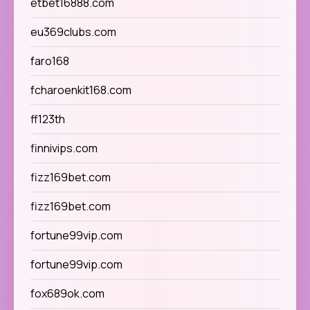
etbet16888.com
eu369clubs.com
faro168
fcharoenkit168.com
ff123th
finnivips.com
fizz169bet.com
fizz169bet.com
fortune99vip.com
fortune99vip.com
fox689ok.com