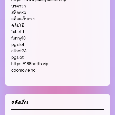
บาคาร่า
สล็อตxo
สล็อตเว็บตรง
คลิปโป๊
1xbetth
funny18
pg slot
allbet24
pgslot
https://188betth.vip
doomovie hd
คลังเก็บ