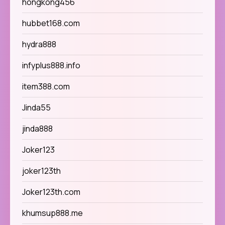
hongkong456
hubbet168.com
hydra888
infyplus888.info
item388.com
Jinda55
jinda888
Joker123
joker123th
Joker123th.com
khumsup888.me