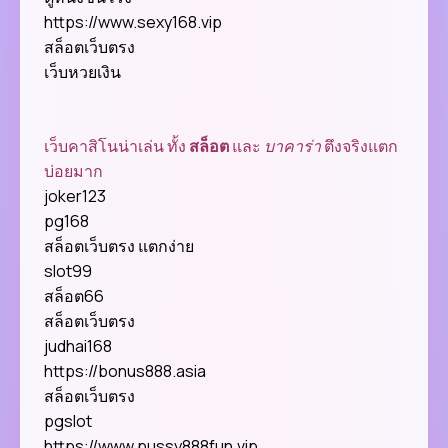
https://www.sexy168.vip
สล็อตเว็บตรง
เว็บหวยเงิน
เว็บคาสิโนน่าเล่น ทั้ง
สล็อต
และ
บาคาร่า
ตึงจริงแตก
บ่อยมาก
joker123
pg168
สล็อตเว็บตรง แตกง่าย
slot99
สล็อต66
สล็อตเว็บตรง
judhai168
https://bonus888.asia
สล็อตเว็บตรง
pgslot
https://www.pussy888fun.vip