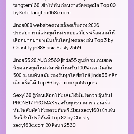
tangtem168 เข้าให้ทัน ก่อนรางวัลหลุดมือ Top 89
by Kelle tangtem168e.com
Jinda888 websiteตรง สล็อตเว็บตรง 2026
ประสบการณ์เล่นยุคใหม่ ระบบเสถียร พร้อมเกมให้
เลือกมากมาย พนัน เว็บใหญ่ ทดลองเล่น Top 3 by
Chastity jin888.asia 9 July 2569
Jinda55 28 AUG 2569 jinda55 ศูนย์รวมเกมยอด
นิยมแห่งยุคใหม่ สมาชิกใหม่รับ 100% แจกวันเกิด
500 ระบบทันสมัย รองรับทุกไลฟ์สไตล์ jinda55 คลิก
เดียวเริ่มได้ Top 86 by Jimmie jin55.guru
Sexy168 รู้ก่อนเลือกโต๊ะ เล่นได้มั่นใจกว่า ลุ้นรับ I
PHONE17 PRO MAX รองรับทุกธนาคาร ถอนเร็ว
ทันใจ สัมผัสโต๊ะสดระดับพรีเมียม sexy168 เข้าเล่น
วันนี้ รับโปรดีทันที Top 82 by Christy
sexy168c.com 20 สิงหา 2569