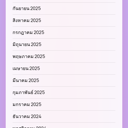
กันยายน 2025
สิงหาคม 2025
กรกฎาคม 2025
มิถุนายน 2025
พฤษภาคม 2025
เมษายน 2025
มีนาคม 2025
กุมภาพันธ์ 2025
มกราคม 2025
ธันวาคม 2024