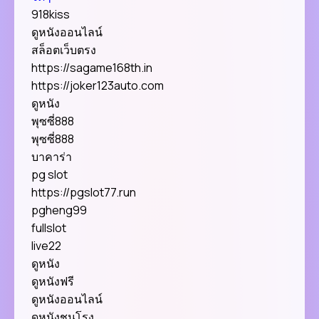
918kiss
ดูหนังออนไลน์
สล็อตเว็บตรง
https://sagame168th.in
https://joker123auto.com
ดูหนัง
พุซซี่888
พุซซี่888
บาคาร่า
pg slot
https://pgslot77.run
pgheng99
fullslot
live22
ดูหนัง
ดูหนังฟรี
ดูหนังออนไลน์
ดูหนังชนโรง