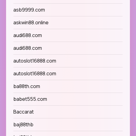
asb9999.com
askwin88.online
audi688.com
audi688.com
autoslot16888.com
autoslot16888.com
ba88th.com
babet555.com
Baccarat
baj88thb