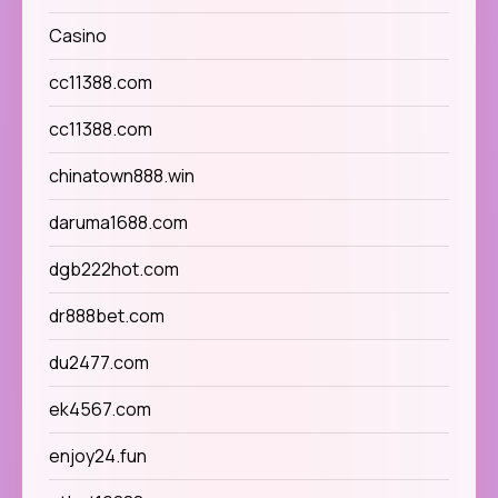
Casino
cc11388.com
cc11388.com
chinatown888.win
daruma1688.com
dgb222hot.com
dr888bet.com
du2477.com
ek4567.com
enjoy24.fun