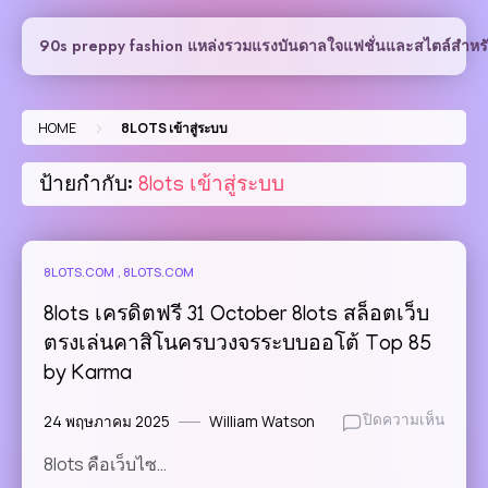
Skip
to
90s preppy fashion แหล่งรวมแรงบันดาลใจแฟชั่นและสไตล์สำหรั
content
>
HOME
8LOTS เข้าสู่ระบบ
ป้ายกำกับ:
8lots เข้าสู่ระบบ
8LOTS.COM
8LOTS.COM
8lots เครดิตฟรี 31 October 8lots สล็อตเว็บ
ตรงเล่นคาสิโนครบวงจรระบบออโต้ Top 85
by Karma
24 พฤษภาคม 2025
William Watson
บน
ปิดความเห็น
8lots
8lots คือเว็บไซ…
เครดิต