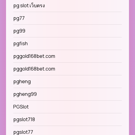
pg slot เว็บตรง
pg77
pg99
pgfish
pggold168bet.com
pggold168bet.com
pgheng
pgheng99
PGSlot
pgslot718
pgslot77