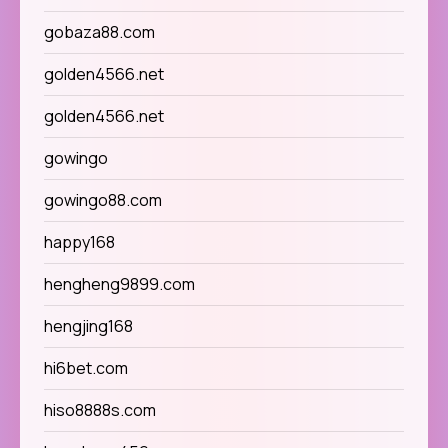
gobaza88.com
golden4566.net
golden4566.net
gowingo
gowingo88.com
happy168
hengheng9899.com
hengjing168
hi6bet.com
hiso8888s.com