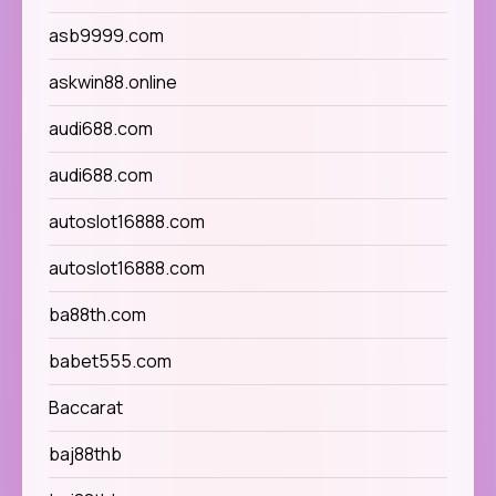
asb9999.com
askwin88.online
audi688.com
audi688.com
autoslot16888.com
autoslot16888.com
ba88th.com
babet555.com
Baccarat
baj88thb