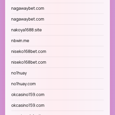
nagawaybet.com
nagawaybet.com
nakoya1688.site
nbwin.me
niseko168bet.com
niseko168bet.com
no1huay
no1huay.com
okcasino159.com
okcasino159.com