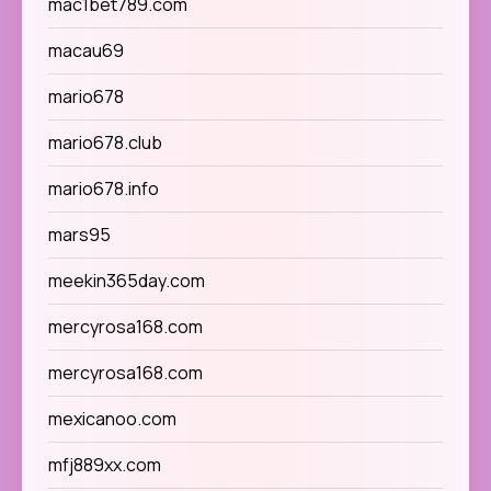
mac1bet789.com
macau69
mario678
mario678.club
mario678.info
mars95
meekin365day.com
mercyrosa168.com
mercyrosa168.com
mexicanoo.com
mfj889xx.com