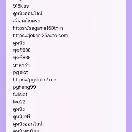
jinda5
918kiss
26
ดูหนังออนไลน์
สล็อตเว็บตรง
https://sagame168th.in
https://joker123auto.com
ดูหนัง
พุซซี่888
พุซซี่888
บาคาร่า
pg slot
https://pgslot77.run
pgheng99
fullslot
live22
ดูหนัง
ดูหนังฟรี
ดูหนังออนไลน์
ดูหนังชนโรง