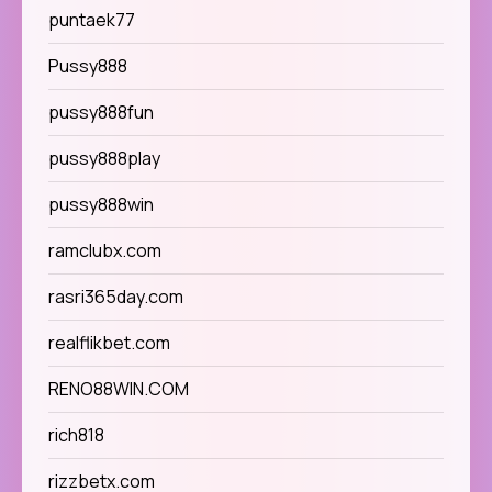
puntaek77
Pussy888
pussy888fun
pussy888play
pussy888win
ramclubx.com
rasri365day.com
realflikbet.com
RENO88WIN.COM
rich818
rizzbetx.com