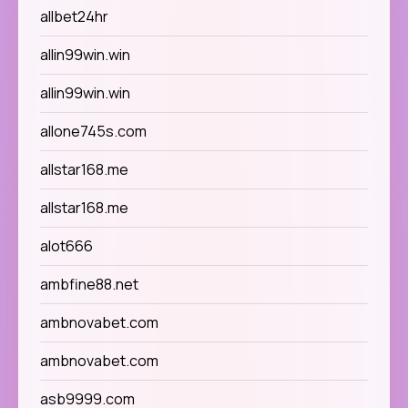
allbet24hr
allin99win.win
allin99win.win
allone745s.com
allstar168.me
allstar168.me
alot666
ambfine88.net
ambnovabet.com
ambnovabet.com
asb9999.com