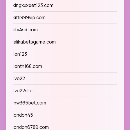
kingxxxbet123.com
kitti999vip.com
ktv4sd.com
lalikabetsgame.com
lion123
lionth168.com
live22
live22slot
lnw365bet.com
london45
london6789.com