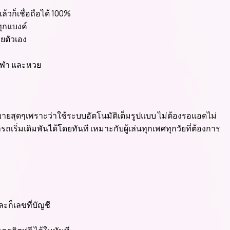
ล้วก็เชื่อถือได้ 100%
ทุกแบงค์
วยตัวเอง
กีฬา และหวย
งสบายสุดๆเพราะว่าใช้ระบบอัตโนมัติเต็มรูปแบบ ไม่ต้องรอแอดไม่
ารถเริ่มเดิมพันได้โดยทันที เหมาะกับผู้เล่นทุกเพศทุกวัยที่ต้องการ
ะก็เลขที่บัญชี