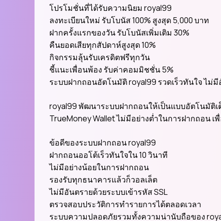
โปรโมชั่นที่ได้รับความนิยม royal99
ลงทะเบียนใหม่ รับโบนัส 100% สูงสุด 5,000 บาท
ฝากครั้งแรกของวัน รับโบนัสเพิ่มเติม 30%
คืนยอดเสียทุกสัปดาห์สูงสุด 10%
กิจกรรมลุ้นรับเครดิตฟรีทุกวัน
ชี้แนะเพื่อนพ้อง รับค่าคอมมิชชั่น 5%
ระบบฝากถอนอัตโนมัติ royal99 รวดเร็วทันใจ ไม่มีอ
royal99 พัฒนาระบบฝากถอนให้เป็นแบบอัตโนมัติเต
TrueMoney Wallet ไม่มีอย่างต่ำในการฝากถอน เพื่
ข้อดีของระบบฝากถอน royal99
ฝากถอนออโต้เร็วทันใจใน 10 วินาที
ไม่มีอย่างน้อยในการฝากถอน
รองรับทุกธนาคารแล้วก็วอลเล็ต
ไม่มีอันตรายด้วยระบบเข้ารหัส SSL
ตรวจสอบประวัติการทำรายการได้ตลอดเวลา
ระบบความปลอดภัยรวมทั้งความน่านับถือของ roy