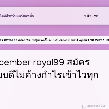
ตล์สำหรับคนรักแฟชั่น
หน้าแรก
ROYAL99 สมัคร เปิดเกมปุ๊บแตกปั๊บระบบดีไม่ค้างกำไรเข้าไวทุกไม้ TOP 75 BY AL
ecember royal99 สมัคร
บบดีไม่ค้างกำไรเข้าไวทุก
บ
ปิดความเห็น