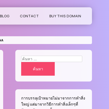
BLOG
CONTACT
BUY THIS DOMAIN
ENA
ค้นหา
สำหรับ:
การบรรลุเป้าหมายไม่มาจากการทำสิ่ง
ใหญ่ แต่มาจากวิธีการทำสิ่งเล็กๆที่
น