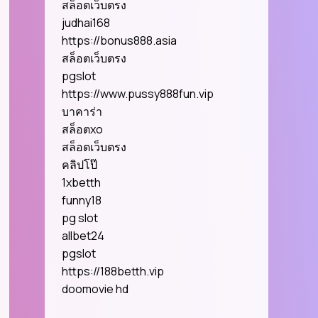
สล็อตเว็บตรง
judhai168
https://bonus888.asia
สล็อตเว็บตรง
pgslot
https://www.pussy888fun.vip
บาคาร่า
สล็อตxo
สล็อตเว็บตรง
คลิปโป๊
1xbetth
funny18
pg slot
allbet24
pgslot
https://188betth.vip
doomovie hd