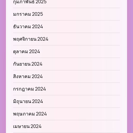
กุมภาพันธ์ 2025
มกราคม 2025
ธันวาคม 2024
พฤศจิกายน 2024
ตุลาคม 2024
กันยายน 2024
สิงหาคม 2024
กรกฎาคม 2024
มิถุนายน 2024
พฤษภาคม 2024
เมษายน 2024