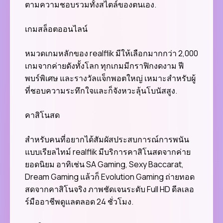
ตามความชอบรวมทั้งสไตล์ของตนเอง.
เกมสล็อตออนไลน์
หมวดเกมหลักของ realflik มีให้เลือกมากกว่า 2,000
เกมจากค่ายดังทั้งโลก ทุกเกมมีกราฟิกงดงาม ฟี
พบร์พิเศษ และรางวัลแจ็กพอตใหญ่ เหมาะสำหรับผู้
ที่ชอบความระทึกใจและก็จังหวะลุ้นโบนัสสูง.
คาสิโนสด
สำหรับคนที่อยากได้สัมผัสประสบการณ์การพนัน
แบบเรียลไทม์ realflik มีบริการคาสิโนสดจากค่าย
ยอดนิยม อาทิเช่น SA Gaming, Sexy Baccarat,
Dream Gaming แล้วก็ Evolution Gaming ถ่ายทอด
สดจากคาสิโนจริง ภาพชัดเจนระดับ Full HD ดีลเลอ
ร์มืออาชีพดูแลตลอด 24 ชั่วโมง.