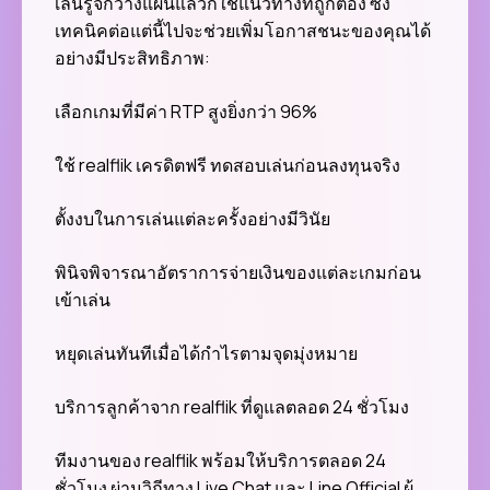
เล่นรู้จักวางแผนแล้วก็ใช้แนวทางที่ถูกต้อง ซึ่ง
เทคนิคต่อแต่นี้ไปจะช่วยเพิ่มโอกาสชนะของคุณได้
อย่างมีประสิทธิภาพ:
เลือกเกมที่มีค่า RTP สูงยิ่งกว่า 96%
ใช้ realflik เครดิตฟรี ทดสอบเล่นก่อนลงทุนจริง
ตั้งงบในการเล่นแต่ละครั้งอย่างมีวินัย
พินิจพิจารณาอัตราการจ่ายเงินของแต่ละเกมก่อน
เข้าเล่น
หยุดเล่นทันทีเมื่อได้กำไรตามจุดมุ่งหมาย
บริการลูกค้าจาก realflik ที่ดูแลตลอด 24 ชั่วโมง
ทีมงานของ realflik พร้อมให้บริการตลอด 24
ชั่วโมง ผ่านวิถีทาง Live Chat และ Line Official ผู้