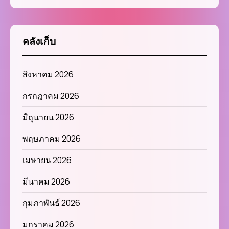
คลังเก็บ
สิงหาคม 2026
กรกฎาคม 2026
มิถุนายน 2026
พฤษภาคม 2026
เมษายน 2026
มีนาคม 2026
กุมภาพันธ์ 2026
มกราคม 2026