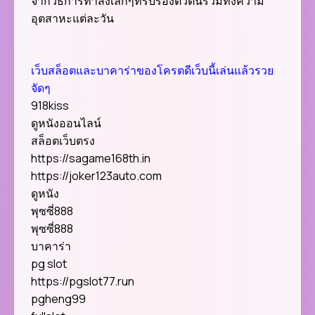
จากวิธีการทำสิ่งเล็กๆที่รับรองตัวตนรวมทั้งความ
อุตสาหะแต่ละวัน
เว็บสล็อตและบาคาร่าของโครตดีเว็บนี้เล่นแล้วรวย
จัดๆ
918kiss
ดูหนังออนไลน์
สล็อตเว็บตรง
https://sagame168th.in
https://joker123auto.com
ดูหนัง
พุซซี่888
พุซซี่888
บาคาร่า
pg slot
https://pgslot77.run
pgheng99