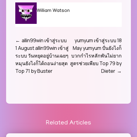
William Watson
allin99win เข้าสู่ระบบ
yumyum เข้าสู่ระบบ 18
แนะแนว
1 August allin99win เข้าสู่
May yumyum ปั่นยังไงก็
เรื่อง
ระบบ วันหยุดอยู่บ้านเฉยๆ
บวกกำไรหลักพันไม่ยาก
หมุนยังไงก็ได้ถอนง่ายสุด
สูตรช่วยเพียบ Top 79 by
Top 71 by Buster
Dieter
Related Articles