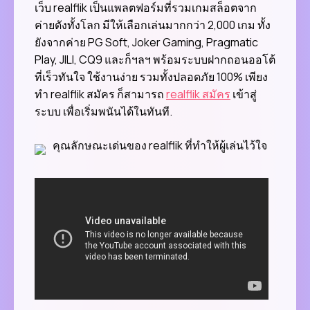
เว็บ realflik เป็นแพลตฟอร์มที่รวมเกมสล็อตจาก
แน่นอน
ค่ายดังทั้งโลก มีให้เลือกเล่นมากกว่า 2,000 เกม ทั้ง
Top
ยังจากค่าย PG Soft, Joker Gaming, Pragmatic
86
by
Play, JILI, CQ9 และก็ฯลฯ พร้อมระบบฝากถอนออโต้
Lakeis
ที่เร็วทันใจ ใช้งานง่าย รวมทั้งปลอดภัย 100% เพียง
ทำ realflik สมัคร ก็สามารถ
realflik สมัคร
เข้าสู่
ระบบ เพื่อเริ่มพนันได้ในทันที.
คุณลักษณะเด่นของ realflik ที่ทำให้ผู้เล่นไว้ใจ