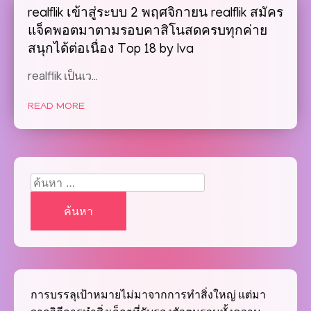
realflik เข้าสู่ระบบ 2 พฤศจิกายน realflik สมัคร
แจ็คพอตมาตามรอบคาสิโนสดครบทุกค่าย
สนุกได้ต่อเนื่อง Top 18 by Iva
realflik เป็นเว…
READ MORE
ค้นหา
สำหรับ:
การบรรลุเป้าหมายไม่มาจากการทำสิ่งใหญ่ แต่มา