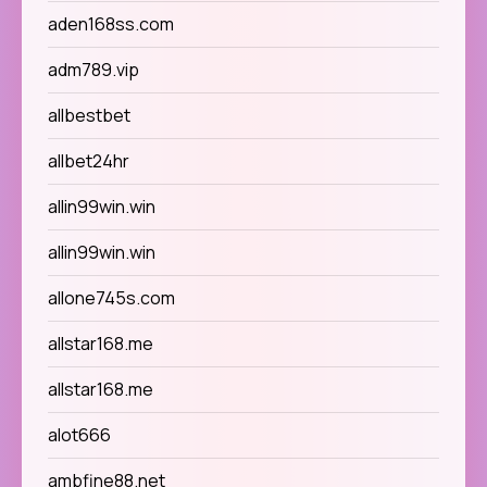
aden168ss.com
adm789.vip
allbestbet
allbet24hr
allin99win.win
allin99win.win
allone745s.com
allstar168.me
allstar168.me
alot666
ambfine88.net