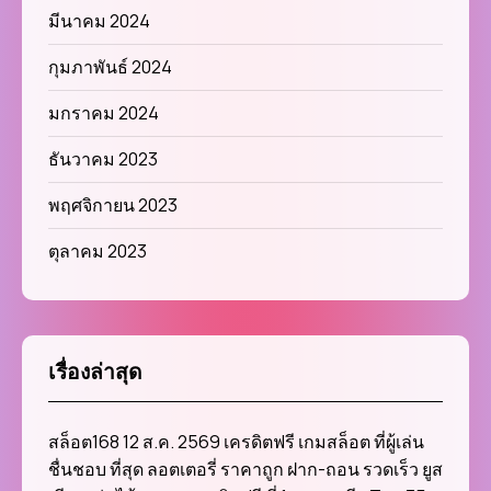
มีนาคม 2024
กุมภาพันธ์ 2024
มกราคม 2024
ธันวาคม 2023
พฤศจิกายน 2023
ตุลาคม 2023
เรื่องล่าสุด
สล็อต168 12 ส.ค. 2569 เครดิตฟรี เกมสล็อต ที่ผู้เล่น
ชื่นชอบ ที่สุด ลอตเตอรี่ ราคาถูก ฝาก-ถอน รวดเร็ว ยูส