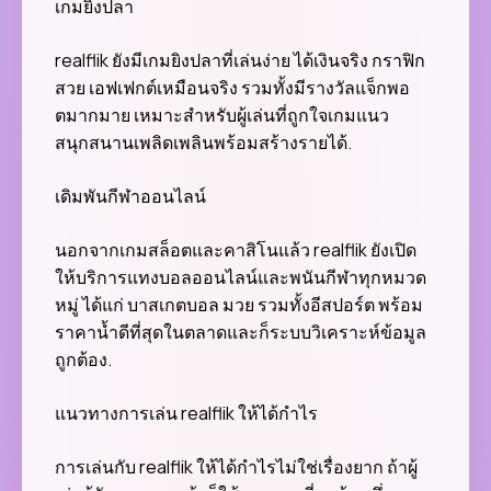
เกมยิงปลา
realflik ยังมีเกมยิงปลาที่เล่นง่าย ได้เงินจริง กราฟิก
สวย เอฟเฟกต์เหมือนจริง รวมทั้งมีรางวัลแจ็กพอ
ตมากมาย เหมาะสำหรับผู้เล่นที่ถูกใจเกมแนว
สนุกสนานเพลิดเพลินพร้อมสร้างรายได้.
เดิมพันกีฬาออนไลน์
นอกจากเกมสล็อตและคาสิโนแล้ว realflik ยังเปิด
ให้บริการแทงบอลออนไลน์และพนันกีฬาทุกหมวด
หมู่ ได้แก่ บาสเกตบอล มวย รวมทั้งอีสปอร์ต พร้อม
ราคาน้ำดีที่สุดในตลาดและก็ระบบวิเคราะห์ข้อมูล
ถูกต้อง.
แนวทางการเล่น realflik ให้ได้กำไร
การเล่นกับ realflik ให้ได้กำไรไม่ใช่เรื่องยาก ถ้าผู้