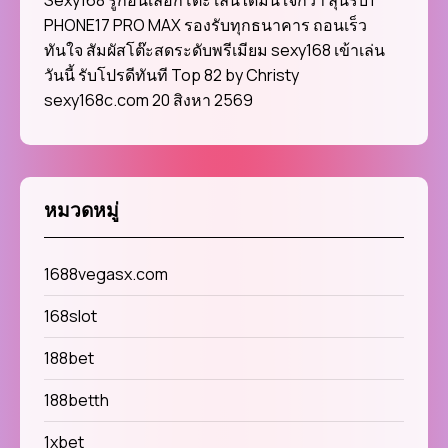
Sexy168 รู้ก่อนเลือกโต๊ะ เล่นได้มั่นใจกว่า ลุ้นรับ I
PHONE17 PRO MAX รองรับทุกธนาคาร ถอนเร็ว
ทันใจ สัมผัสโต๊ะสดระดับพรีเมียม sexy168 เข้าเล่น
วันนี้ รับโปรดีทันที Top 82 by Christy
sexy168c.com 20 สิงหา 2569
หมวดหมู่
1688vegasx.com
168slot
188bet
188betth
1xbet