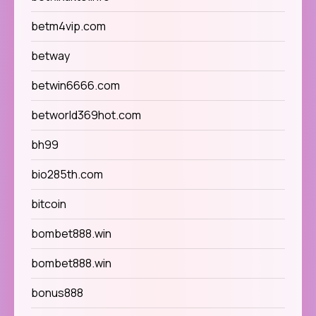
betm4vip.com
betway
betwin6666.com
betworld369hot.com
bh99
bio285th.com
bitcoin
bombet888.win
bombet888.win
bonus888