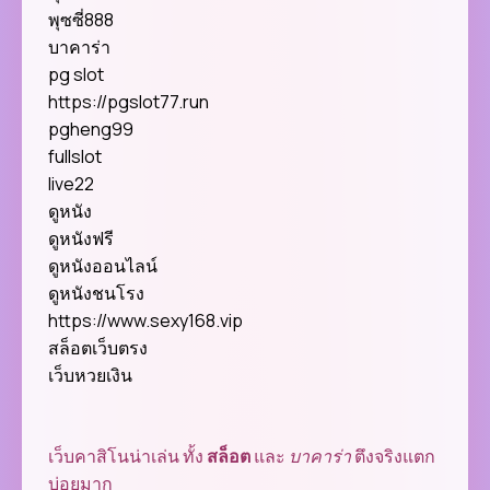
พุซซี่888
บาคาร่า
pg slot
https://pgslot77.run
pgheng99
fullslot
live22
ดูหนัง
ดูหนังฟรี
ดูหนังออนไลน์
ดูหนังชนโรง
https://www.sexy168.vip
สล็อตเว็บตรง
เว็บหวยเงิน
เว็บคาสิโนน่าเล่น ทั้ง
สล็อต
และ
บาคาร่า
ตึงจริงแตก
บ่อยมาก