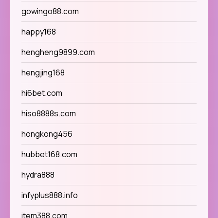
gowingo88.com
happy168
hengheng9899.com
hengjing168
hi6bet.com
hiso8888s.com
hongkong456
hubbet168.com
hydra888
infyplus888.info
item388.com