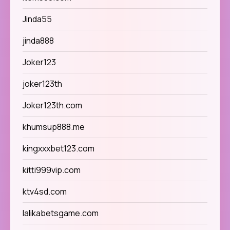
Jinda55
jinda888
Joker123
joker123th
Joker123th.com
khumsup888.me
kingxxxbet123.com
kitti999vip.com
ktv4sd.com
lalikabetsgame.com