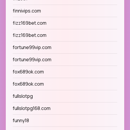
finnivips.com
fizz169bet.com
fizz169bet.com
fortune99vip.com
fortune99vip.com
fox689ok.com
fox689ok.com
fullslotpg
fullslotpg168.com
funny18