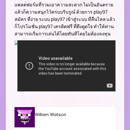
แพลตฟอร์มที่รวมเอาความสะดวก ไม่เป็นอันตราย
แล้วก็ความสนุกไว้ครบบริบรูณ์ ด้วยการ play97
สมัคร ที่ง่าย ระบบ play97 เข้าสู่ระบบ ที่ลื่นไหล แล้ว
ก็โปรโมชั่น play97 เครดิตฟรี ที่ดึงดูดใจ ทำให้ท่าน
สามารถเริ่มการเล่นได้โดยทันทีโดยไม่ต้องลงทุน
William Watson