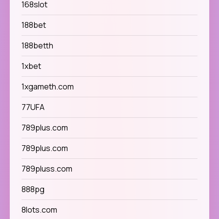
168slot
188bet
188betth
1xbet
1xgameth.com
77UFA
789plus.com
789plus.com
789pluss.com
888pg
8lots.com