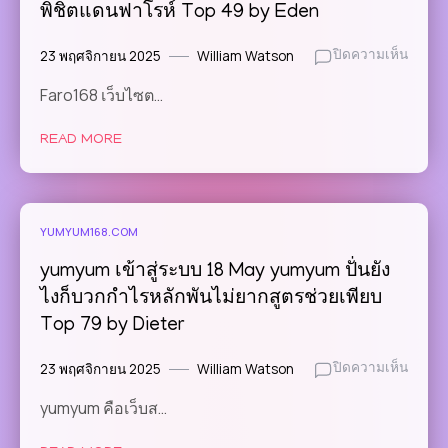
หน่อย
พิชิตแดนฟาโรห์ Top 49 by Eden
แต่
โบนัส
23 พฤศจิกายน 2025
William Watson
บน
ปิดความเห็น
เข้า
Faro1
Faro168 เว็บไซต…
เร็ว
faro1
เกิน
17
คาด
READ MORE
APR
ถอน
25
ครบ
faro1
ทุก
ถอน
ยอด
ได้
YUMYUM168.COM
Top
จริง
28
ไม่มี
yumyum เข้าสู่ระบบ 18 May yumyum ปั่นยัง
by
โกง
ไงก็บวกกำไรหลักพันไม่ยากสูตรช่วยเพียบ
Ralf
มี
Top 79 by Dieter
ใบรับ
รอง
23 พฤศจิกายน 2025
William Watson
บน
ปิดความเห็น
ปลอดภ
yumy
ไม่
yumyum คือเว็บส…
เข้า
ต้อง
สู่
ทำ