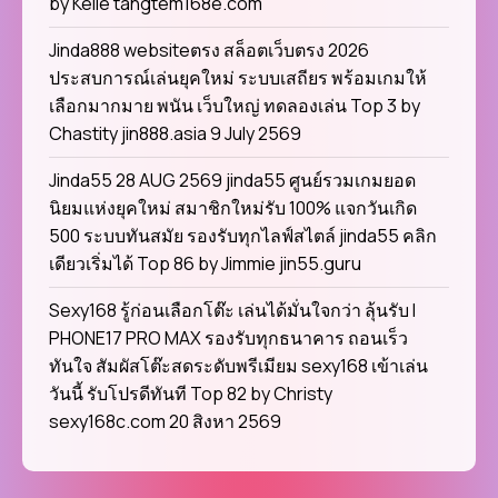
by Kelle tangtem168e.com
Jinda888 websiteตรง สล็อตเว็บตรง 2026
ประสบการณ์เล่นยุคใหม่ ระบบเสถียร พร้อมเกมให้
เลือกมากมาย พนัน เว็บใหญ่ ทดลองเล่น Top 3 by
Chastity jin888.asia 9 July 2569
Jinda55 28 AUG 2569 jinda55 ศูนย์รวมเกมยอด
นิยมแห่งยุคใหม่ สมาชิกใหม่รับ 100% แจกวันเกิด
500 ระบบทันสมัย รองรับทุกไลฟ์สไตล์ jinda55 คลิก
เดียวเริ่มได้ Top 86 by Jimmie jin55.guru
Sexy168 รู้ก่อนเลือกโต๊ะ เล่นได้มั่นใจกว่า ลุ้นรับ I
PHONE17 PRO MAX รองรับทุกธนาคาร ถอนเร็ว
ทันใจ สัมผัสโต๊ะสดระดับพรีเมียม sexy168 เข้าเล่น
วันนี้ รับโปรดีทันที Top 82 by Christy
sexy168c.com 20 สิงหา 2569