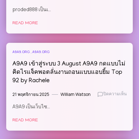
ยัง
prode
proded888 เป็นเ…
ไง
เครดิต
ก็ได้
ฟรี
ถอน
READ MORE
12
ง่าย
July
สุด
prode
Top
สมัคร
71
ฝึก
A9A9.ORG
A9A9.ORG
by
เล่น
Buste
แล้ว
A9A9 เข้าสู่ระบบ 3 August A9A9 กดแบบไม่
ค่อย
คิดไรแจ็คพอตลั่นงานถอนแบบแอบยิ้ม Top
ลง
92 by Rachele
เดิม
พัน
21 พฤศจิกายน 2025
William Watson
บน
ปิดความเห็น
จริง
A9A9
อิน
A9A9 เป็นเว็บไซ…
เข้า
เท
สู่
อร์เฟซ
READ MORE
ระบบ
เป็น
3
มิตร
Augus
ใช้