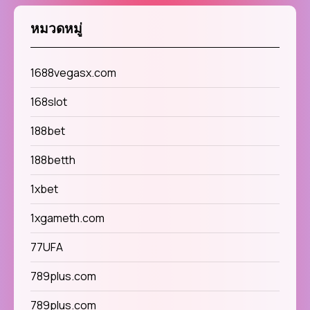
หมวดหมู่
1688vegasx.com
168slot
188bet
188betth
1xbet
1xgameth.com
77UFA
789plus.com
789plus.com