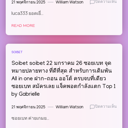
21 พฤศจิกายน 2025
William Watson
บน
ปิดความเห็น
ฟรี
ที่
luca3
300
ไว้ใจ
luca333 ยอดเยี่…
2
เล่น
Top
กรกฎ
ได้
67
READ MORE
luca3
ทุก
by
เครดิต
เกม
Georg
ฟรี
10
royal
นอน
ล้าน
19
กลิ้ง
ก็
SOIBET
Janua
อยู่
ถอน
26
บ้าน
ได้
Soibet soibet 22 มกราคม 26 ซอยเบท จุด
วัน
monk
หมายปลายทาง ที่ดีที่สุด สำหรับการเดิมพัน
หยุด
มาตร
All in one ฝาก-ถอน ออโต้ ครบจบที่เดียว
ไม่
ระดับ
ได้
ซอยเบท สมัครเลย แจ็คพอตกำลังแตก Top 1
สากล
ไป
Top
by Gabrielle
ไหน
77
เหมือน
by
21 พฤศจิกายน 2025
William Watson
บน
ปิดความเห็น
ได้
Shari
Soibe
โบนัส
monk
ซอยเบท ค่ายเกมย…
soibet
จาก
2
22
ฟ้า