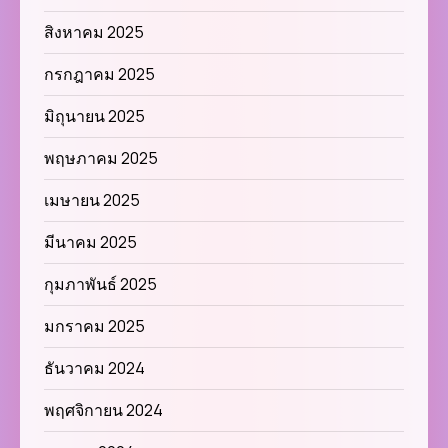
สิงหาคม 2025
กรกฎาคม 2025
มิถุนายน 2025
พฤษภาคม 2025
เมษายน 2025
มีนาคม 2025
กุมภาพันธ์ 2025
มกราคม 2025
ธันวาคม 2024
พฤศจิกายน 2024