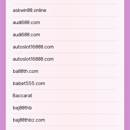
askwin88.online
audi688.com
audi688.com
autoslot16888.com
autoslot16888.com
ba88th.com
babet555.com
Baccarat
baj88thb
baj88thbz.com