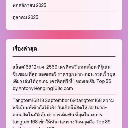
พฤศจิกายน 2023
ตุลาคม 2023
เรื่องล่าสุด
สล็อต168 12 ส.ค. 2569 เครดิตฟรี เกมสล็อต ที่ผู้เล่น
ชื่นชอบ ที่สุด ลอตเตอรี่ ราคาถูก ฝาก-ถอน รวดเร็ว ยูส
เดียว เล่นได้ทุกเกม เครดิตฟรี ที่ 1 ของเอเชีย Top 35
by Antony Hengjing168d.com
Tangtem168 18 September 69 tangtem168 ความ
พรีเมียมที่เข้าถึงได้จริง วันเกิดนี้พี่จัดให้ 300 ฝาก-
ถอน อัตโนมัติ คุ้มค่าการเดิมพัน ที่สุดในวงการ
tangtem168 เข้าให้ทัน ก่อนรางวัลหลุดมือ Top 89