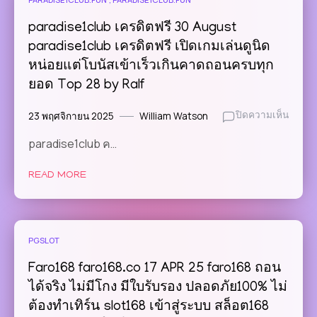
ระบบ
วัย
ไม่
Top
paradise1club เครดิตฟรี 30 August
คิด
9
paradise1club เครดิตฟรี เปิดเกมเล่นดูนิด
ว่า
by
หน่อยแต่โบนัสเข้าเร็วเกินคาดถอนครบทุก
จะ
Meris
เข้า
ยอด Top 28 by Ralf
ใหญ่
โบนัส
23 พฤศจิกายน 2025
William Watson
บน
ปิดความเห็น
เข้า
parad
paradise1club ค…
ทุก
เครดิต
ตา
ฟรี
ไม่
READ MORE
30
ต้อง
Augus
รอ
parad
ใคร
เครดิต
Top
ฟรี
PGSLOT
73
เปิด
by
เกม
Faro168 faro168.co 17 APR 25 faro168 ถอน
Halina
เล่น
ได้จริง ไม่มีโกง มีใบรับรอง ปลอดภัย100% ไม่
ดู
ต้องทำเทิร์น slot168 เข้าสู่ระบบ สล็อต168
นิด