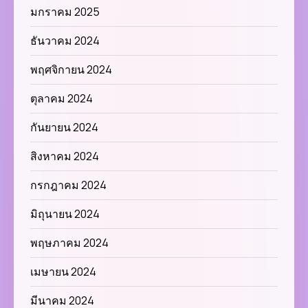
มกราคม 2025
ธันวาคม 2024
พฤศจิกายน 2024
ตุลาคม 2024
กันยายน 2024
สิงหาคม 2024
กรกฎาคม 2024
มิถุนายน 2024
พฤษภาคม 2024
เมษายน 2024
มีนาคม 2024