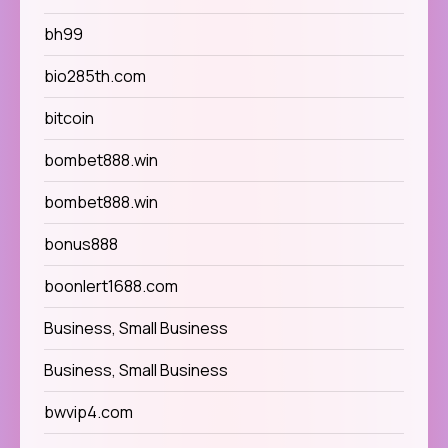
bh99
bio285th.com
bitcoin
bombet888.win
bombet888.win
bonus888
boonlert1688.com
Business, Small Business
Business, Small Business
bwvip4.com