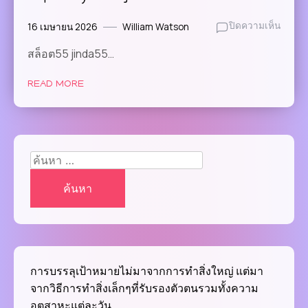
16 เมษายน 2026
William Watson
บน
ปิดความเห็น
Jinda
สล็อต55 jinda55…
10
JUN
READ MORE
69
สล็อต
เครดิต
ฟรี
นิยาม
ค้นหา
ใหม่
ของ
สำหรับ:
การ
เล่น
สล็อต
แนะน
เพื่อน
รับ
การบรรลุเป้าหมายไม่มาจากการทำสิ่งใหญ่ แต่มา
5%
จากวิธีการทำสิ่งเล็กๆที่รับรองตัวตนรวมทั้งความ
โปร
เด็ด
อุตสาหะแต่ละวัน