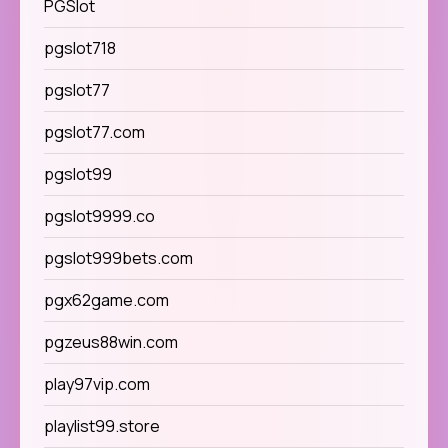
PGSlot
pgslot718
pgslot77
pgslot77.com
pgslot99
pgslot9999.co
pgslot999bets.com
pgx62game.com
pgzeus88win.com
play97vip.com
playlist99.store