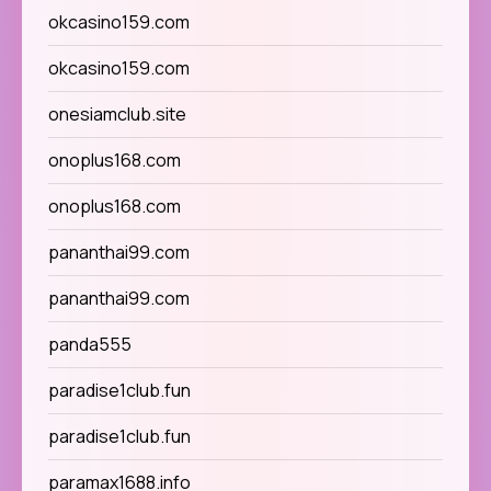
okcasino159.com
okcasino159.com
onesiamclub.site
onoplus168.com
onoplus168.com
pananthai99.com
pananthai99.com
panda555
paradise1club.fun
paradise1club.fun
paramax1688.info