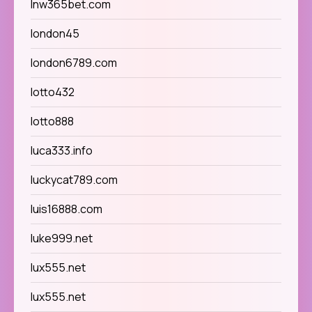
lnw365bet.com
london45
london6789.com
lotto432
lotto888
luca333.info
luckycat789.com
luis16888.com
luke999.net
lux555.net
lux555.net