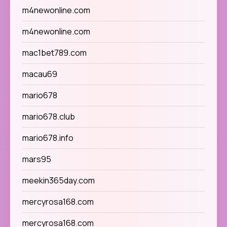
m4newonline.com
m4newonline.com
mac1bet789.com
macau69
mario678
mario678.club
mario678.info
mars95
meekin365day.com
mercyrosa168.com
mercyrosa168.com