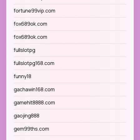
fortune99vip.com
fox689ok.com
fox689ok.com
fullslotpg
fullslotpg168.com
funny18
gachawin168.com
gamehit8888.com
gaojing888
gem99ths.com