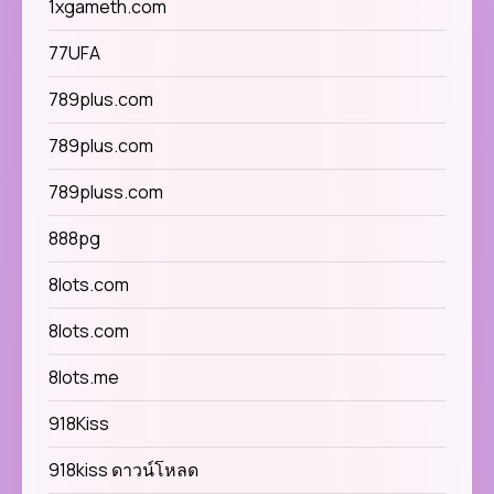
1xgameth.com
77UFA
789plus.com
789plus.com
789pluss.com
888pg
8lots.com
8lots.com
8lots.me
918Kiss
918kiss ดาวน์โหลด