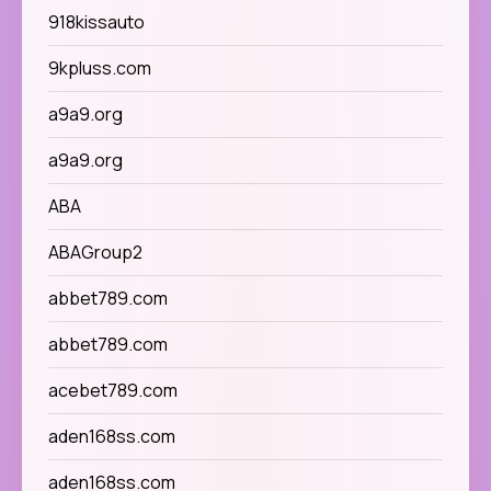
918kissauto
9kpluss.com
a9a9.org
a9a9.org
ABA
ABAGroup2
abbet789.com
abbet789.com
acebet789.com
aden168ss.com
aden168ss.com