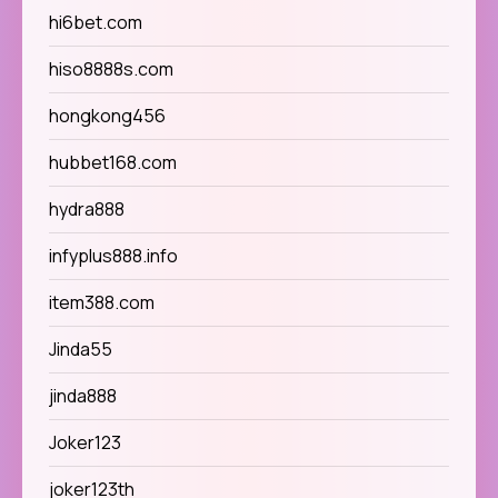
hi6bet.com
hiso8888s.com
hongkong456
hubbet168.com
hydra888
infyplus888.info
item388.com
Jinda55
jinda888
Joker123
joker123th