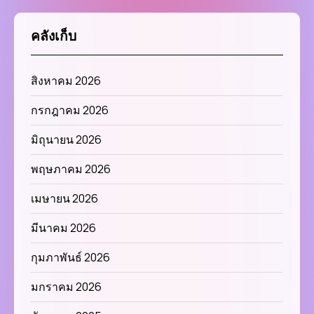
คลังเก็บ
สิงหาคม 2026
กรกฎาคม 2026
มิถุนายน 2026
พฤษภาคม 2026
เมษายน 2026
มีนาคม 2026
กุมภาพันธ์ 2026
มกราคม 2026