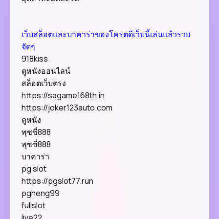
ใคร
ก็
เล่น
เว็บสล็อตและบาคาร่าของโครตดีเว็บนี้เล่นแล้วรวย
ได้
จัดๆ
คุ้น
ค่า
918kiss
ต่อ
ดูหนังออนไลน์
การ
สล็อตเว็บตรง
ลงทุน
https://sagame168th.in
สล็อต
https://joker123auto.com
เครดิต
ดูหนัง
ฟรี
สมัคร
พุซซี่888
ด่วน
พุซซี่888
รับ
บาคาร่า
ทรัพย์
pg slot
ไม่
https://pgslot77.run
พัก
Top
pgheng99
92
fullslot
by
live22