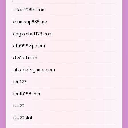
Joker123th.com
khumsup888.me
kingxxxbet123.com
kitti999vip.com
ktv4sd.com
lalikabetsgame.com
lion123
lionth168.com
live22
live22slot