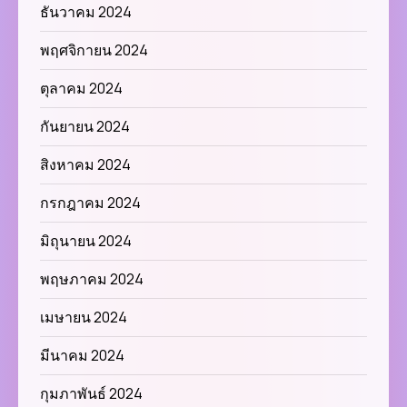
ธันวาคม 2024
พฤศจิกายน 2024
ตุลาคม 2024
กันยายน 2024
สิงหาคม 2024
กรกฎาคม 2024
มิถุนายน 2024
พฤษภาคม 2024
เมษายน 2024
มีนาคม 2024
กุมภาพันธ์ 2024