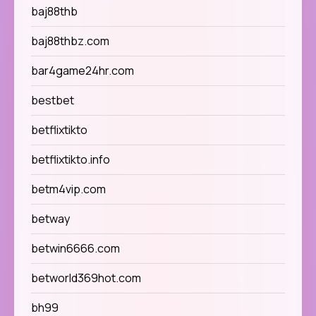
baj88thb
baj88thbz.com
bar4game24hr.com
bestbet
betflixtikto
betflixtikto.info
betm4vip.com
betway
betwin6666.com
betworld369hot.com
bh99