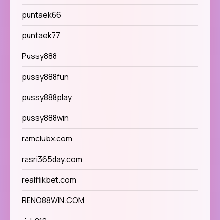
puntaek66
puntaek77
Pussy888
pussy888fun
pussy888play
pussy888win
ramclubx.com
rasri365day.com
realflikbet.com
RENO88WIN.COM