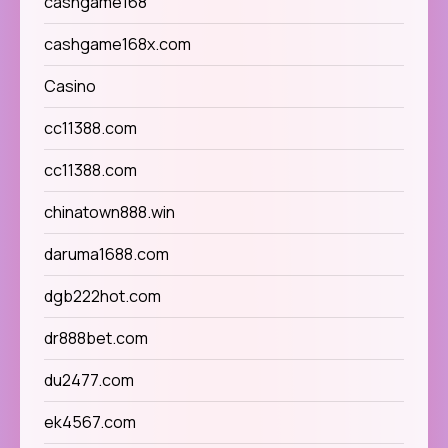
cashgame168
cashgame168x.com
Casino
cc11388.com
cc11388.com
chinatown888.win
daruma1688.com
dgb222hot.com
dr888bet.com
du2477.com
ek4567.com