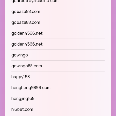
goatbetroyalcasino.com
gobaza88.com
gobaza88.com
golden4566.net
golden4566.net
gowingo
gowingo88.com
happy168
hengheng9899.com
hengjing168
hi6bet.com