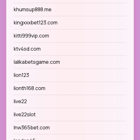
khumsup888.me
kingxxxbet123.com
kitti999vip.com
ktv4sd.com
lalikabetsgame.com
lion123
lionth168.com
live22
live22slot
lnw365bet.com