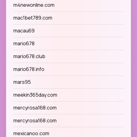
m4newonline.com
mac1bet789.com
macau69
mario678
mario678.club
mario678.info
mars95
meekin365day.com
mercyrosa168.com
mercyrosa168.com
mexicanoo.com