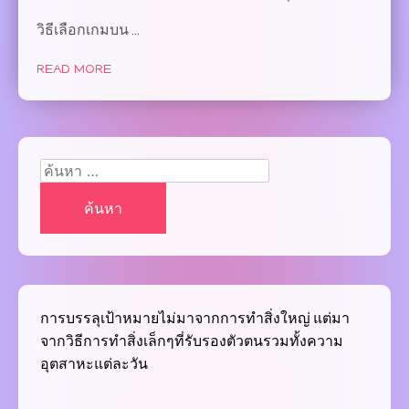
เว็บ
วิธีเลือกเกมบน …
เปิด
ใหม่
READ MORE
ปั่น
แตก6
websi
ง่าย
ใคร
ค้นหา
กำลัง
หา
สำหรับ:
เว็บ
สล็อต
ที่
เล่น
แล้ว
สบายใ
การบรรลุเป้าหมายไม่มาจากการทำสิ่งใหญ่ แต่มา
ที่
จากวิธีการทำสิ่งเล็กๆที่รับรองตัวตนรวมทั้งความ
นี่
คือ
อุตสาหะแต่ละวัน
อีก
ที่