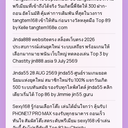
พรีเมียมที่เข้าถึงได้จริง วันเกิดนี้พี่จัดให้ 300 ฝาก-
ถอน อัตโนมัติ คุ้มค่าการเดิมพัน ที่สุดในวงการ
tangtem168 เข้าให้ทัน ก่อนรางวัลหลุดมือ Top 89
by Kelle tangtem168e.com
Jinda888 websiteตรง สล็อตเว็บตรง 2026
ประสบการณ์เล่นยุคใหม่ ระบบเสถียร พร้อมเกมให้
เลือกมากมาย พนัน เว็บใหญ่ ทดลองเล่น Top 3 by
Chastity jin888.asia 9 July 2569
Jinda55 28 AUG 2569 jinda55 ศูนย์รวมเกมยอด
นิยมแห่งยุคใหม่ สมาชิกใหม่รับ 100% แจกวันเกิด
500 ระบบทันสมัย รองรับทุกไลฟ์สไตล์ jinda55 คลิก
เดียวเริ่มได้ Top 86 by Jimmie jin55.guru
Sexy168 รู้ก่อนเลือกโต๊ะ เล่นได้มั่นใจกว่า ลุ้นรับ I
PHONE17 PRO MAX รองรับทุกธนาคาร ถอนเร็ว
ทันใจ สัมผัสโต๊ะสดระดับพรีเมียม sexy168 เข้าเล่น
วันนี้ รับโปรดีทันที Top 82 by Christy