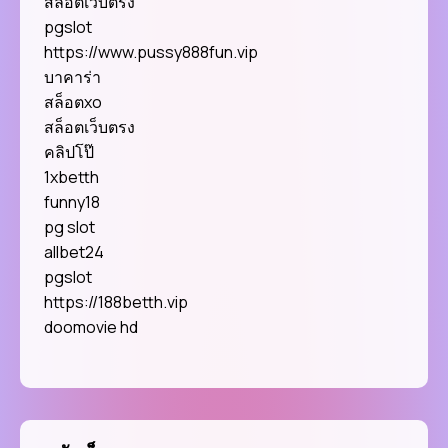
สล็อตเว็บตรง
pgslot
https://www.pussy888fun.vip
บาคาร่า
สล็อตxo
สล็อตเว็บตรง
คลิปโป๊
1xbetth
funny18
pg slot
allbet24
pgslot
https://188betth.vip
doomovie hd