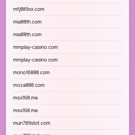
mfj889xx.com
mia88th.com
mia88th.com
mmplay-casino.com
mmplay-casino.com
mono16888.com
moza888.com
msx168.me
msx168.me
mun789slot.com