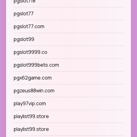
pgslot718
pgslot77
pgslot77.com
pgslot99
pgslot9999.co
pgslot999bets.com
pgx62game.com
pgzeus88win.com
play97vip.com
playlist99.store
playlist99.store