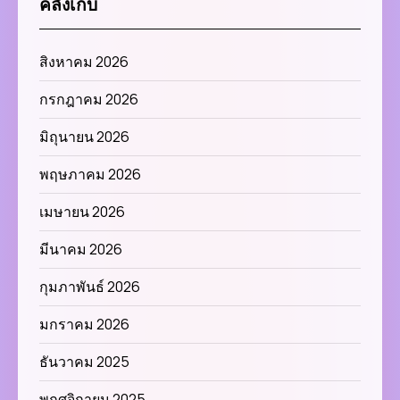
คลังเก็บ
สิงหาคม 2026
กรกฎาคม 2026
มิถุนายน 2026
พฤษภาคม 2026
เมษายน 2026
มีนาคม 2026
กุมภาพันธ์ 2026
มกราคม 2026
ธันวาคม 2025
พฤศจิกายน 2025