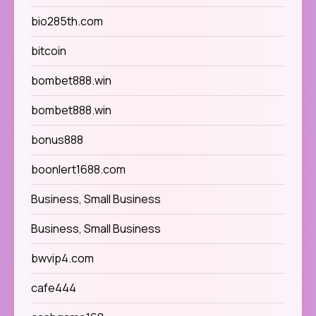
bio285th.com
bitcoin
bombet888.win
bombet888.win
bonus888
boonlert1688.com
Business, Small Business
Business, Small Business
bwvip4.com
cafe444