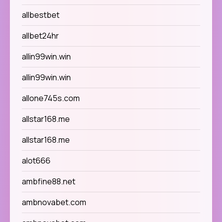
allbestbet
allbet24hr
allin99win.win
allin99win.win
allone745s.com
allstar168.me
allstar168.me
alot666
ambfine88.net
ambnovabet.com