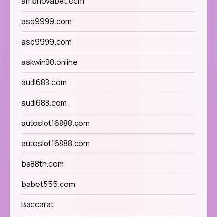
ambnovabet.com
asb9999.com
asb9999.com
askwin88.online
audi688.com
audi688.com
autoslot16888.com
autoslot16888.com
ba88th.com
babet555.com
Baccarat