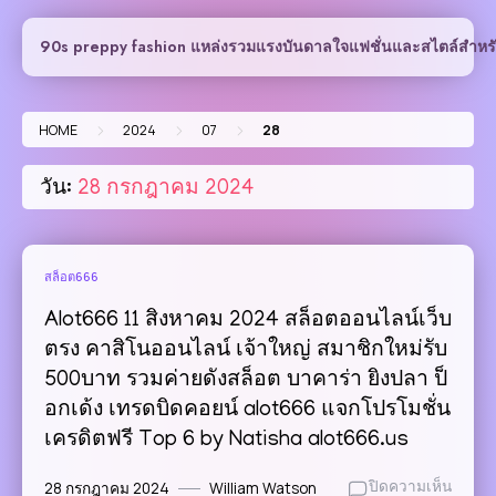
Skip
to
90s preppy fashion แหล่งรวมแรงบันดาลใจแฟชั่นและสไตล์สำหรั
content
>
>
>
HOME
2024
07
28
วัน:
28 กรกฎาคม 2024
สล็อต666
Alot666 11 สิงหาคม 2024 สล็อตออนไลน์เว็บ
ตรง คาสิโนออนไลน์ เจ้าใหญ่ สมาชิกใหม่รับ
500บาท รวมค่ายดังสล็อต บาคาร่า ยิงปลา ป็
อกเด้ง เทรดบิดคอยน์ alot666 แจกโปรโมชั่น
เครดิตฟรี Top 6 by Natisha alot666.us
28 กรกฎาคม 2024
William Watson
บน
ปิดความเห็น