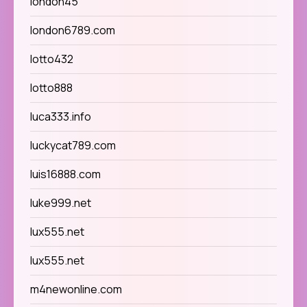
london45
london6789.com
lotto432
lotto888
luca333.info
luckycat789.com
luis16888.com
luke999.net
lux555.net
lux555.net
m4newonline.com