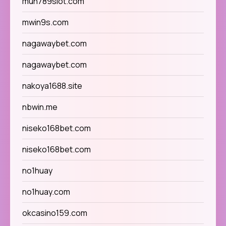
mun789slot.com
mwin9s.com
nagawaybet.com
nagawaybet.com
nakoya1688.site
nbwin.me
niseko168bet.com
niseko168bet.com
no1huay
no1huay.com
okcasino159.com