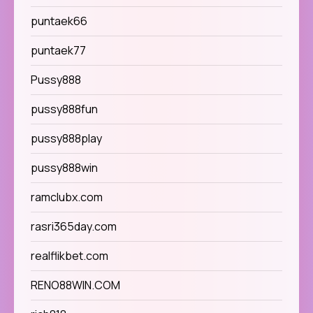
puntaek66
puntaek77
Pussy888
pussy888fun
pussy888play
pussy888win
ramclubx.com
rasri365day.com
realflikbet.com
RENO88WIN.COM