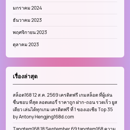
มกราคม 2024
ธันวาคม 2023
พฤศจิกายน 2023
ตุลาคม 2023
เรื่องล่าสุด
สล็อต168 12 ส.ค. 2569 เครดิตฟรี เกมสล็อต ที่ผู้เล่น
ชื่นชอบ ที่สุด ลอตเตอรี่ ราคาถูก ฝาก-ถอน รวดเร็ว ยูส
เดียว เล่นได้ทุกเกม เครดิตฟรี ที่ 1 ของเอเชีย Top 35
by Antony Hengjing168d.com
Tangtem168 18 September 69 tangtem168 ความ