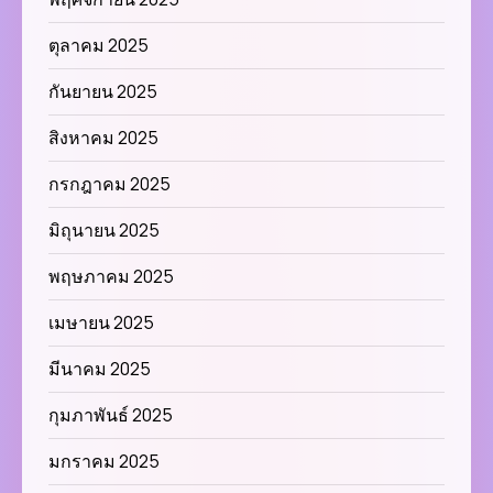
ตุลาคม 2025
กันยายน 2025
สิงหาคม 2025
กรกฎาคม 2025
มิถุนายน 2025
พฤษภาคม 2025
เมษายน 2025
มีนาคม 2025
กุมภาพันธ์ 2025
มกราคม 2025