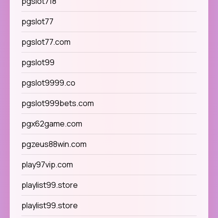
pgslot718
pgslot77
pgslot77.com
pgslot99
pgslot9999.co
pgslot999bets.com
pgx62game.com
pgzeus88win.com
play97vip.com
playlist99.store
playlist99.store