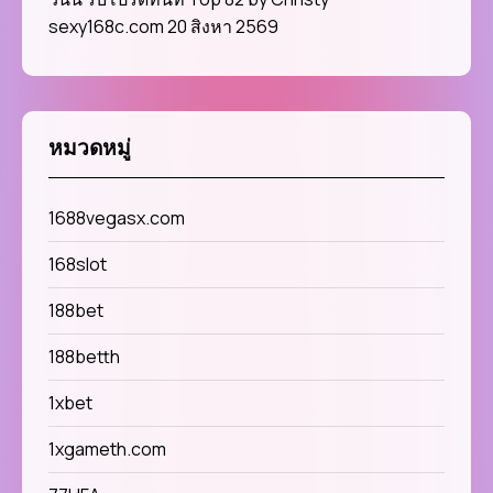
sexy168c.com 20 สิงหา 2569
หมวดหมู่
1688vegasx.com
168slot
188bet
188betth
1xbet
1xgameth.com