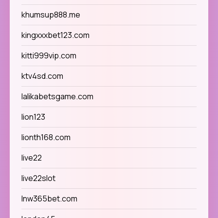
khumsup888.me
kingxxxbet123.com
kitti999vip.com
ktv4sd.com
lalikabetsgame.com
lion123
lionth168.com
live22
live22slot
lnw365bet.com