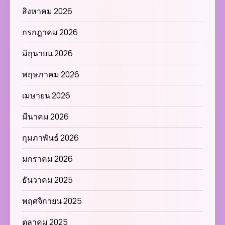
สิงหาคม 2026
กรกฎาคม 2026
มิถุนายน 2026
พฤษภาคม 2026
เมษายน 2026
มีนาคม 2026
กุมภาพันธ์ 2026
มกราคม 2026
ธันวาคม 2025
พฤศจิกายน 2025
ตุลาคม 2025