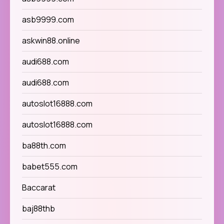
asb9999.com
askwin88.online
audi688.com
audi688.com
autoslot16888.com
autoslot16888.com
ba88th.com
babet555.com
Baccarat
baj88thb