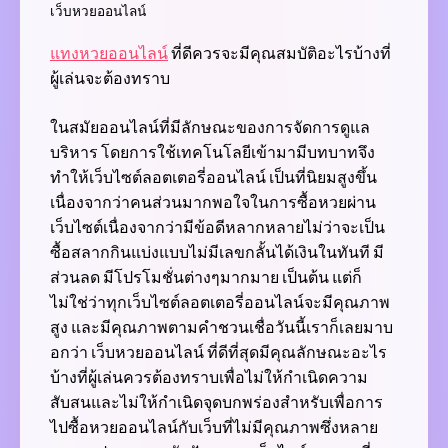
เว็บหวยออนไลน์
หวย
ออนไลน์
แทงหวยออนไลน์
ที่ดีควรจะมีคุณสมบัติอะไรบ้างที่
3
ผู้เล่นจะต้องทราบ
เม.ย
68
เว็บ
ในสมัยออนไลน์ที่มีลักษณะของการจัดการดูแล
หวย
บริหาร โดยการใช้เทคโนโลยีเข้ามามีบทบาทจึง
ออนไลน์
ทำให้เว็บไซต์ลอตเตอรี่ออนไลน์ เป็นที่นิยมสูงขึ้น
มั่นคง
เนื่องจากว่าคนส่วนมากพอใจในการซื้อหวยผ่าน
ปลอดภัย
จ่าย
เว็บไซต์เนื่องจากว่ามีข้อดีหลากหลายไม่ว่าจะเป็น
จริง
ซื้อสลากกินแบ่งแบบไม่มีเลขกลั้นได้เงินในทันที มี
ซื้อ
ส่วนลด มีโปรโมชั่นต่างๆมากมาย เป็นต้น แต่ก็
หวย
ไม่ใช่ว่าทุกเว็บไซต์ลอตเตอรี่ออนไลน์จะมีคุณภาพ
ลาว
สูง และมีคุณภาพตามคำชวนเชื่อวันนี้เราก็เลยมาบ
รวม
เลข
อกว่า เว็บหวยออนไลน์ ที่ดีที่สุดมีคุณลักษณะอะไร
เด็ด
บ้างที่ผู้เล่นควรต้องทราบเพื่อไม่ให้กำเนิดความ
อาจารย์
สับสนและไม่ให้กำเนิดจุดบกพร่องสำหรับเพื่อการ
ดัง
ไปซื้อหวยออนไลน์กับเว็บที่ไม่มีคุณภาพซึ่งหลาย
บาท