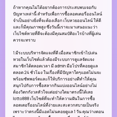
ถ้าหากคุณไม่ได้อยากต้องการประสบพบเจอกับ
ปัญหาเหล่านี้ สำหรับเพื่อการซื้อลอตเตอรี่ออนไลน์
จำเป็นอย่างยิ่งที่จะต้องเลือก เว็บหวยออนไลน์ ให้ดี
และก็มีคุณภาพสูง ซึ่งวันนี้เราจะมาเสนอแนะว่า
เว็บไซต์หวยที่ดีจะต้องมีคุณสมบัติอะไรบ้างที่ผู้เล่น
ควรจะทราบ
1.มีระบบบริหารจัดแจงที่ดี เมื่อสมาชิกเข้าไปเล่น
หวยในเว็บไซต์แล้วต้องมีระบบการดูแลจัดแจง
สมาชิกได้ตลอดเวลา มี admin มือโปรที่คอยดูแล
ตลอด 24 ชั่วโมง ในเรื่องที่มีปัญหาใดๆแอดไม่นจะ
พร้อมซัพพอร์ตและก็ให้บริการอย่างดีทำให้คุณ
สนุกไปกับการซื้อสลากกินแบ่งออนไลน์อย่างไม่
ต้องวิตกกังวลหัวใจแต่อย่างใดมาตรงนี้ได้เลย
lotto888 เว็บไซต์ที่จะทำให้ความฝันในการซื้อ
ลอตเตอรี่ออนไลน์ที่ง่ายและสะดวกสบายเป็นจริง
เพราะว่าตรงนี้มีแอดไม่นคอยดูแล 1 วัน คุณว่างตอน