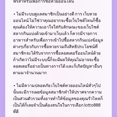
ฟรีสำหรับเพื่อการซื้อหวยออนไลน์
• ไม่มีระบบดูแลสมาชิกเป็นอย่างดี การ เว็บหวย
ออนไลน์ ไม่ใช่ว่าคุณอยากจะซื้อเว็บไซต์ไหนก็ซื้อ
คุณต้องให้ความเอาใจใส่กับลักษณะของเว็บไซต์
สลากกินแบ่งด้วยเข้ามาเว็บแล้ว ก็ควรมีรายการ
อาหารสำหรับเพื่อการเข้าไปซื้อสลากกินแบ่งข้อมูล
ต่างๆเกี่ยวกับการซื้อหวยรวมถึงสิทธิประโยชน์ที่
สมาชิกจะได้รับจากการซื้อลอตเตอรี่ออนไลน์ด้วย
ถ้าเกิดว่าไม่มีระบบนี้ก็จะมีผลให้คุณไม่อาจจะซื้อ
ลอตเตอรี่อย่างเป็นทางการได้ และก็เกิดปัญหาอื่นๆ
ตามมาจำนวนมาก
• ไม่มีความปลอดภัย เว็บไซต์หวยออนไลน์ทั่วๆไป
นั้นจะมีการเผยข้อมูลสมาชิกทำให้ปราศจากความ
เป็นส่วนตัวรวมทั้งอาจทำให้ข้อมูลของคุณรั่วไหลก็
เป็นได้ก็เลยจำเป็นต้องสนใจในการเลือก lotto888
ที่ดี