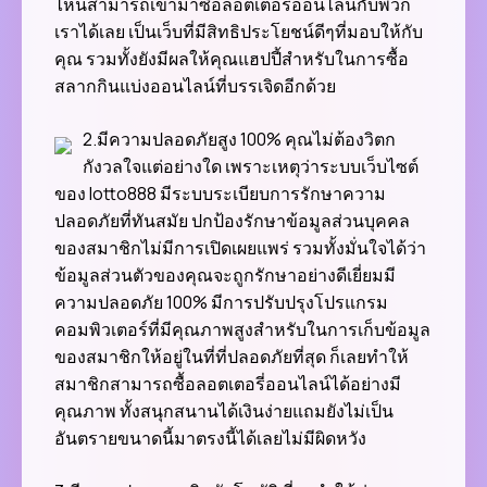
ไหนสามารถเข้ามาซื้อลอตเตอรี่ออนไลน์กับพวก
เราได้เลย เป็นเว็บที่มีสิทธิประโยชน์ดีๆที่มอบให้กับ
คุณ รวมทั้งยังมีผลให้คุณแฮปปี้สำหรับในการซื้อ
สลากกินแบ่งออนไลน์ที่บรรเจิดอีกด้วย
2.มีความปลอดภัยสูง 100% คุณไม่ต้องวิตก
กังวลใจแต่อย่างใด เพราะเหตุว่าระบบเว็บไซต์
ของ lotto888 มีระบบระเบียบการรักษาความ
ปลอดภัยที่ทันสมัย ปกป้องรักษาข้อมูลส่วนบุคคล
ของสมาชิกไม่มีการเปิดเผยแพร่ รวมทั้งมั่นใจได้ว่า
ข้อมูลส่วนตัวของคุณจะถูกรักษาอย่างดีเยี่ยมมี
ความปลอดภัย 100% มีการปรับปรุงโปรแกรม
คอมพิวเตอร์ที่มีคุณภาพสูงสำหรับในการเก็บข้อมูล
ของสมาชิกให้อยู่ในที่ที่ปลอดภัยที่สุด ก็เลยทำให้
สมาชิกสามารถซื้อลอตเตอรี่ออนไลน์ได้อย่างมี
คุณภาพ ทั้งสนุกสนานได้เงินง่ายแถมยังไม่เป็น
อันตรายขนาดนี้มาตรงนี้ได้เลยไม่มีผิดหวัง