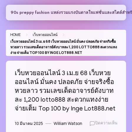
Skip
to
90s preppy fashion แหล่งรวมแรงบันดาลใจแฟชั่นและสไตล์สำหรั
content
>
>
HOME
เว็บหวยออนไลน์
เว็บหวยออนไลน์ 3 เม.ย 68 เว็บหวยออนไลน์ มั่นคง ปลอดภัย จ่ายจริงซื้อ
หวยลาว รวมเลขเด็ดอาจารย์ดังบาทละ 1,200 LOTTO888 สะดวกแทง
ง่าย จ่ายเต็ม TOP 100 BY INGE LOT888.NET
เว็บหวยออนไลน์ 3 เม.ย 68 เว็บหวย
ออนไลน์ มั่นคง ปลอดภัย จ่ายจริงซื้อ
หวยลาว รวมเลขเด็ดอาจารย์ดังบาท
ละ 1,200 lotto888 สะดวกแทงง่าย
จ่ายเต็ม Top 100 by Inge Lot888.net
10 มีนาคม 2025
William Watson
บน
ปิดความเห็น
เว็บ