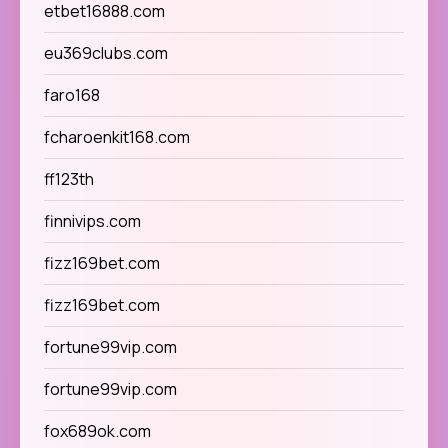
etbet16888.com
eu369clubs.com
faro168
fcharoenkit168.com
ff123th
finnivips.com
fizz169bet.com
fizz169bet.com
fortune99vip.com
fortune99vip.com
fox689ok.com