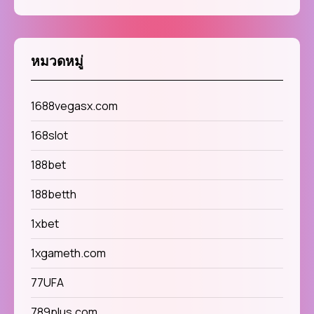
หมวดหมู่
1688vegasx.com
168slot
188bet
188betth
1xbet
1xgameth.com
77UFA
789plus.com