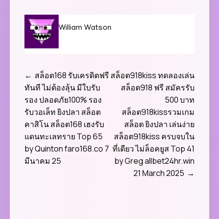
William Watson
สล็อต168 รับเครดิตฟรี
สล็อต918kiss ทดลองเล่น
แนะแนว
ทันที ไม่ต้องลุ้น มีใบรับ
สล็อต918 ฟรี สมัครรับ
เรื่อง
รอง ปลอดภัย100% รอง
500 บาท
รับวอเล็ท ยิงปลา สล็อต
สล็อต918kissรวมเกม
คาสิโน สล็อต168 เฮงรับ
สล็อต ยิงปลา เล่นง่าย
แดนทะเลทราย Top 65
สล็อต918kiss ครบจบใน
by Quinton faro168.co 7
ที่เดียว ไม่ล็อคยูส Top 41
มีนาคม 25
by Greg allbet24hr.win
21 March 2025