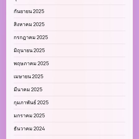
กันยายน 2025
สิงหาคม 2025
กรกฎาคม 2025
มิถุนายน 2025
พฤษภาคม 2025
เมษายน 2025
มีนาคม 2025
กุมภาพันธ์ 2025
มกราคม 2025
ธันวาคม 2024