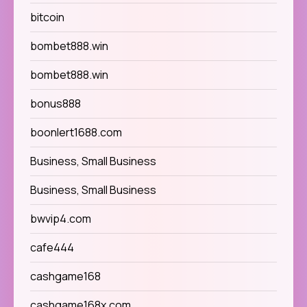
bitcoin
bombet888.win
bombet888.win
bonus888
boonlert1688.com
Business, Small Business
Business, Small Business
bwvip4.com
cafe444
cashgame168
cashgame168x.com